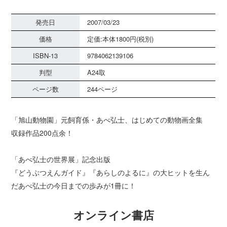
発売日
2007/03/23
価格
定価:本体1800円(税別)
ISBN-13
9784062139106
判型
A24取
ページ数
244ページ
「旭山動物園」元飼育係・あべ弘士、はじめての動物画全集
収録作品200点余！
「あべ弘士の世界展」記念出版
『どうぶつえんガイド』『あらしのよるに』の大ヒットを生ん
だあべ弘士の今日までの歩みが1冊に！
オンライン書店