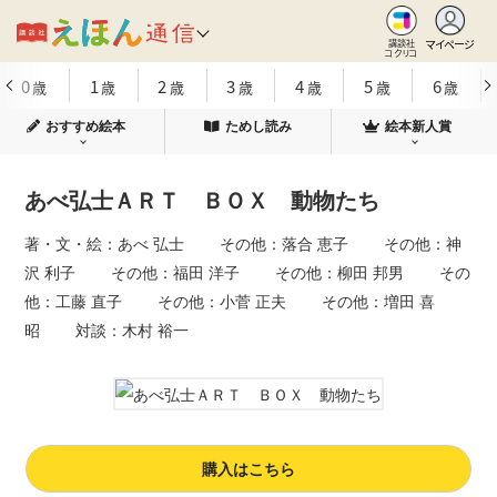
マイページ
講談社
コクリコ
0
1
2
3
4
5
6
歳
歳
歳
歳
歳
歳
歳
おすすめ絵本
ためし読み
絵本新人賞
あべ弘士ＡＲＴ ＢＯＸ 動物たち
著・文・絵：あべ 弘士 その他：落合 恵子 その他：神
沢 利子 その他：福田 洋子 その他：柳田 邦男 その
他：工藤 直子 その他：小菅 正夫 その他：増田 喜
昭 対談：木村 裕一
購入はこちら