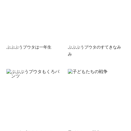
ぷぷぷうプウタは一年生
ぷぷぷうプウタのすてきなみ
み