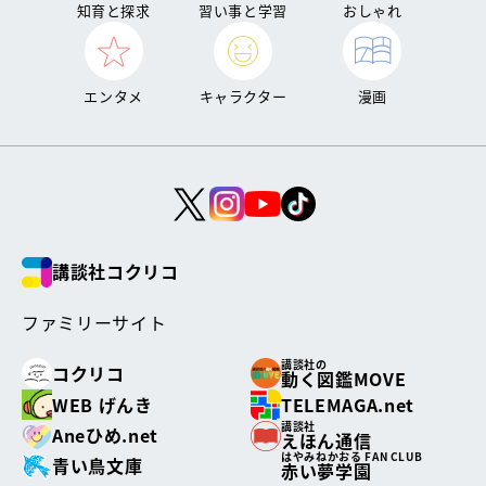
知育と探求
習い事と学習
おしゃれ
エンタメ
キャラクター
漫画
講談社コクリコ
ファミリーサイト
講談社の
コクリコ
動く図鑑MOVE
WEB げんき
TELEMAGA.net
講談社
Aneひめ.net
えほん通信
はやみねかおる FAN CLUB
青い鳥文庫
赤い夢学園