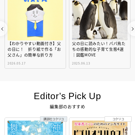
【わかりやすい動画付き】父
父の日に読みたい！パパ鳥た
の日に！ 折り紙で作る「お
ちの感動的な子育て生態4選
父さん」の簡単な折り方
｜図鑑MOVE
2026.05.17
2025.06.13
Editor’s Pick Up
編集部のおすすめ
講談社コクリコ
コクリコ