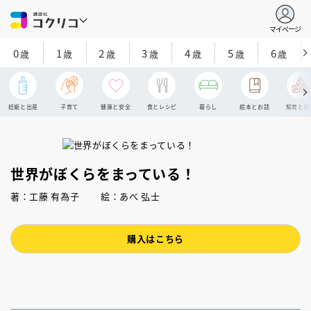
マイページ
0
1
2
3
4
5
6
歳
歳
歳
歳
歳
歳
歳
妊娠と出産
子育て
健康と安全
食とレシピ
暮らし
絵本とお話
知育と探
世界がぼくらをまっている！
著：工藤 有為子 絵：あべ 弘士
購入はこちら