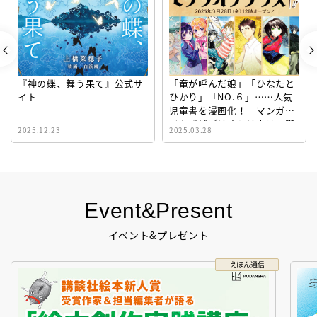
『神の蝶、舞う果て』公式サ
「竜が呼んだ娘」「ひなたと
イト
ひかり」「NO.６」……人気
児童書を漫画化！ マンガサ
イト『ビブリオシリウス』誕
2025.12.23
2025.03.28
生！
Event&Present
イベント&プレゼント
えほん通信