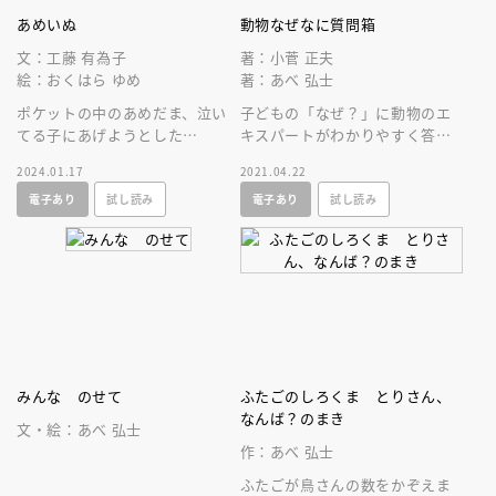
あめいぬ
動物なぜなに質問箱
文：工藤 有為子
著：小菅 正夫
絵：おくはら ゆめ
著：あべ 弘士
ポケットの中のあめだま、泣い
子どもの「なぜ？」に動物のエ
てる子にあげようとした
キスパートがわかりやすく答え
ら……！ あめだまでできた犬
ます！野生動物の生態、心理が
2024.01.17
2021.04.22
「あめいぬ」が、ぼくらをえが
わかり、環境問題まで好奇心が
電子あり
試し読み
電子あり
試し読み
おにしてくれる！
広がります！
みんな のせて
ふたごのしろくま とりさん、
なんば？のまき
文・絵：あべ 弘士
作：あべ 弘士
ふたごが鳥さんの数をかぞえま