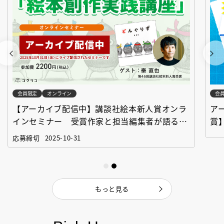
会員限定
オンライン
会
【アーカイブ配信中】講談社絵本新人賞オンラ
ア
インセミナー 受賞作家と担当編集者が語る
賞
「絵本創作実践講座」
作
応募締切
2025-10-31
もっと見る