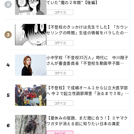
ていた“魔の２年間”【後編】
コクリコ
【不登校のきっかけは先生でした】「カウン
セリングの時間」生徒の情報をバラしたの
は…《第２話》
コクリコ
小中学校「不登校35万人」時代に 中川翔子
さんが審査委員長「不登校生動画甲子園
2026」が開催
コクリコ
【不登校】で成績オール１から公立大医学部
へ 中２で起立性調節障害「治るまで３年」の
診断 そのとき母は
コクリコ
【夏休みの宿題、まだ間に合う！】ミヤマク
ワガタが消える前に知りたい日本の異変
Aneひめ