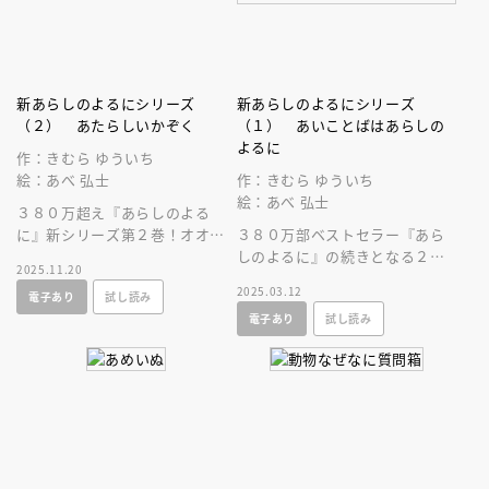
新あらしのよるにシリーズ
新あらしのよるにシリーズ
（２） あたらしいかぞく
（１） あいことばはあらしの
よるに
作：きむら ゆういち
絵：あべ 弘士
作：きむら ゆういち
絵：あべ 弘士
３８０万超え『あらしのよる
に』新シリーズ第２巻！オオカ
３８０万部ベストセラー『あら
ミのガブが、リスのお父さんと
しのよるに』の続きとなる２０
2025.11.20
しての「親心」が芽生えるシー
年ぶりのシリーズ刊行決定！大
2025.03.12
電子あり
試し読み
ンに涙します。
切な人を信じる素晴らしさを感
電子あり
試し読み
じる絵本！