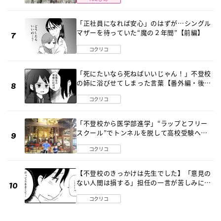
「正社員になれば安心」のはずが…シングル
マザーを待っていた“魔の２年間”【前編】
コクリコ
「死にたいなら死ねばいいじゃん！」不登校
の姉に浴びせてしまった言葉【番外編・後
編】
コクリコ
「不登校から医学部進学」“ラップとフリー
スクール”でトンネルを脱して高校受験へ
〔元野球少年の実話〕
コクリコ
【不登校のきっかけは先生でした】「意見の
ない人間は損する」担任の一言が苦しみに…
《第１話》
コクリコ