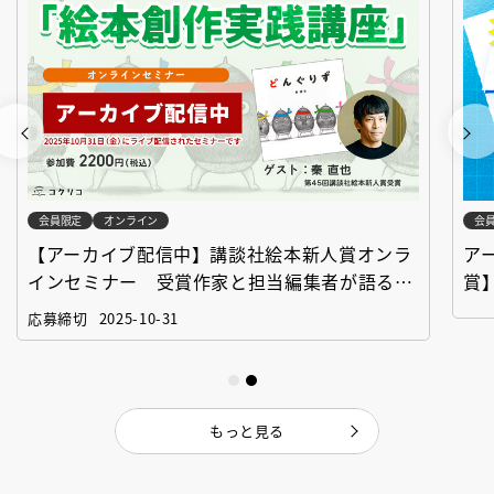
会員限定
オンライン
会
【アーカイブ配信中】講談社絵本新人賞オンラ
ア
インセミナー 受賞作家と担当編集者が語る
賞
「絵本創作実践講座」
作
応募締切
2025-10-31
もっと見る