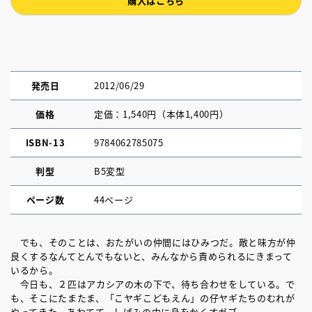
購入はこちら
発売日
2012/06/29
価格
定価：1,540円（本体1,400円）
ISBN-13
9784062785075
判型
B5変型
ページ数
44ページ
でも、そのことは、おたがいの仲間にはひみつだ。敵と味方が仲
良くするなんてとんでもないと、みんなから責められるにきまって
いるから。
今日も、２匹はアカシアの木の下で、待ち合わせをしている。で
も、そこにたまたま、「こヤギこどもえん」の仔ヤギたちのむれが
やってきた。あわてて、しげみの中に身をかくすガブ。