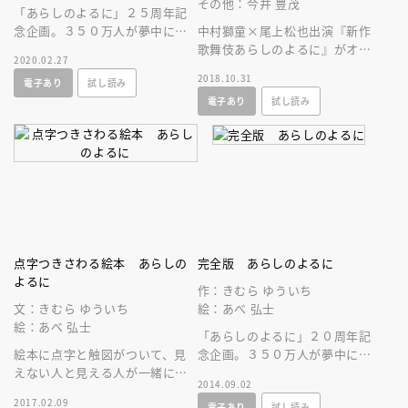
その他：今井 豊茂
「あらしのよるに」２５周年記
念企画。３５０万人が夢中にな
中村獅童×尾上松也出演『新作
った「あらしのよるに」シリー
歌舞伎あらしのよるに』がオリ
2020.02.27
ズの特別編＆サイドストーリー
ジナル絵本化！オオカミとヤギ
2018.10.31
電子あり
試し読み
５冊を収録。
の友情物語×お家騒動で更にド
電子あり
試し読み
ラマチックに
点字つきさわる絵本 あらしの
完全版 あらしのよるに
よるに
作：きむら ゆういち
文：きむら ゆういち
絵：あべ 弘士
絵：あべ 弘士
「あらしのよるに」２０周年記
絵本に点字と触図がついて、見
念企画。３５０万人が夢中にな
えない人と見える人が一緒に楽
った「あらしのよるに」シリー
2014.09.02
しめるジャバラ式の絵本。点字
ズ７巻が、この一冊でイッキに
2017.02.09
電子あり
試し読み