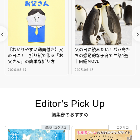
【わかりやすい動画付き】父
父の日に読みたい！パパ鳥た
の日に！ 折り紙で作る「お
ちの感動的な子育て生態4選
父さん」の簡単な折り方
｜図鑑MOVE
2026.05.17
2025.06.13
Editor’s Pick Up
編集部のおすすめ
講談社コクリコ
コクリコ