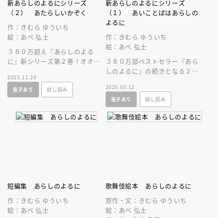
新あらしのよるにシリーズ
新あらしのよるにシリーズ
（２） あたらしいかぞく
（１） あいことばはあらしの
よるに
作：きむら ゆういち
絵：あべ 弘士
作：きむら ゆういち
絵：あべ 弘士
３８０万超え『あらしのよる
に』新シリーズ第２巻！オオカ
３８０万部ベストセラー『あら
ミのガブが、リスのお父さんと
しのよるに』の続きとなる２０
2025.11.20
しての「親心」が芽生えるシー
年ぶりのシリーズ刊行決定！大
2025.03.12
電子あり
試し読み
ンに涙します。
切な人を信じる素晴らしさを感
電子あり
試し読み
じる絵本！
短編集 あらしのよるに
歌舞伎絵本 あらしのよるに
作：きむら ゆういち
原作・文：きむら ゆういち
絵：あべ 弘士
絵：あべ 弘士