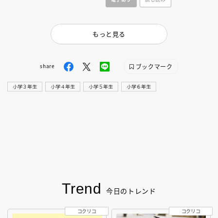
を学べるページや「ガブとメイ
読める！！
絵巻」も！
もっと見る
ブックマーク
share
小学３年生
小学４年生
小学５年生
小学６年生
Trend
今日のトレンド
コクリコ
コクリコ