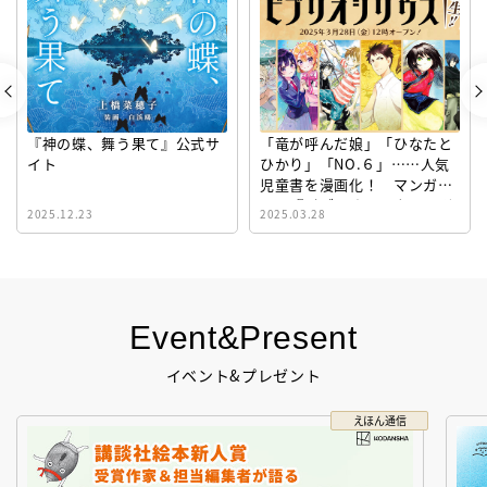
『神の蝶、舞う果て』公式サ
「竜が呼んだ娘」「ひなたと
イト
ひかり」「NO.６」……人気
児童書を漫画化！ マンガサ
イト『ビブリオシリウス』誕
2025.12.23
2025.03.28
生！
Event&Present
イベント&プレゼント
えほん通信