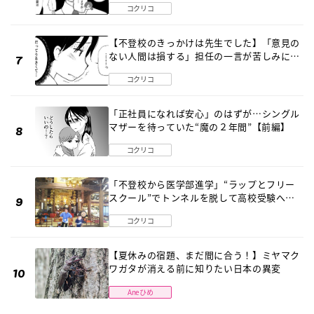
コクリコ
【不登校のきっかけは先生でした】「意見の
ない人間は損する」担任の一言が苦しみに…
《第１話》
コクリコ
「正社員になれば安心」のはずが…シングル
マザーを待っていた“魔の２年間”【前編】
コクリコ
「不登校から医学部進学」“ラップとフリー
スクール”でトンネルを脱して高校受験へ
〔元野球少年の実話〕
コクリコ
【夏休みの宿題、まだ間に合う！】ミヤマク
ワガタが消える前に知りたい日本の異変
Aneひめ