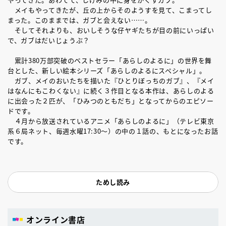
メイもやってきたが、丘の上からそのようすを見て、こまってし
まった。このままでは、ガブと会えない……。
そしてそれよりも、おいしそうな仔ヤギたちが目の前にいっぱい
で、ガブはだいじょうぶ？
累計380万部突破のベストセラー「あらしのよるに」の世界を舞
台とした、新しい絵本シリーズ「あらしのよるにスペシャル」。
ガブ、メイのおいたちを描いた『ひとりぼっちのガブ』、『メイ
はなんにもこわくない』に続く３作目となる本作は、あらしのよる
に出会った２匹が、「ひみつのともだち」となってからのエピソー
ドです。
４月から放送されているアニメ「あらしのよるに」（テレビ東京
系６局ネット、毎週水曜17:30～）の中の１話の、もとになったお話
です。
ためし読み
オンライン書店