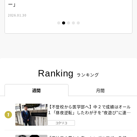
ー」
2026.01.30
Ranking
ランキング
週間
月間
【不登校から医学部へ】中２で成績はオール
１「昼夜逆転」したわが子を”夜遊び”に連れ
出した母の気づき
コクリコ