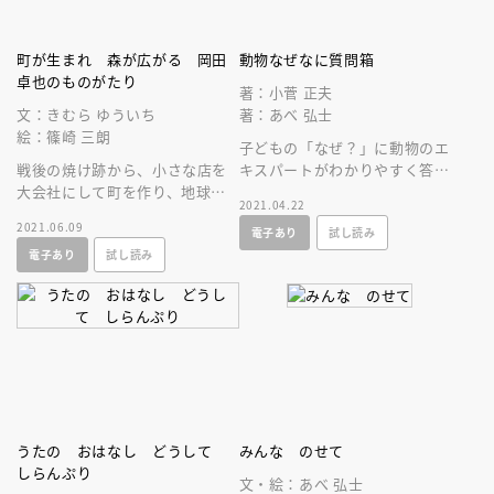
町が生まれ 森が広がる 岡田
動物なぜなに質問箱
卓也のものがたり
著：小菅 正夫
文：きむら ゆういち
著：あべ 弘士
絵：篠崎 三朗
子どもの「なぜ？」に動物のエ
戦後の焼け跡から、小さな店を
キスパートがわかりやすく答え
大会社にして町を作り、地球の
ます！野生動物の生態、心理が
2021.04.22
未来のために木を植え森をう
わかり、環境問題まで好奇心が
2021.06.09
電子あり
試し読み
む。イオン創業者・岡田卓也の
広がります！
電子あり
試し読み
これまでの歩み
うたの おはなし どうして
みんな のせて
しらんぷり
文・絵：あべ 弘士