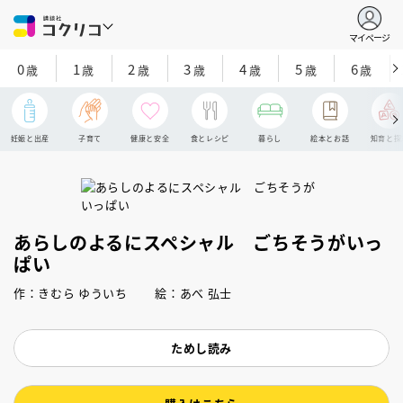
マイページ
0
1
2
3
4
5
6
歳
歳
歳
歳
歳
歳
歳
妊娠と出産
子育て
健康と安全
食とレシピ
暮らし
絵本とお話
知育と探
あらしのよるにスペシャル ごちそうがいっ
ぱい
作：きむら ゆういち 絵：あべ 弘士
ためし読み