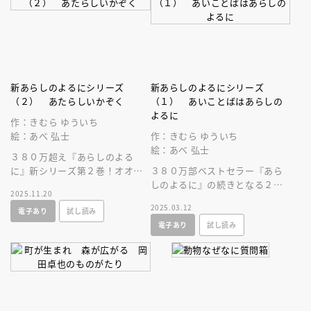
新あらしのよるにシリーズ
新あらしのよるにシリーズ
（２） あたらしいかぞく
（１） あいことばはあらしの
よるに
作：きむら ゆういち
絵：あべ 弘士
作：きむら ゆういち
絵：あべ 弘士
３８０万超え『あらしのよる
に』新シリーズ第２巻！オオカ
３８０万部ベストセラー『あら
ミのガブが、リスのお父さんと
しのよるに』の続きとなる２０
2025.11.20
しての「親心」が芽生えるシー
年ぶりのシリーズ刊行決定！大
2025.03.12
電子あり
試し読み
ンに涙します。
切な人を信じる素晴らしさを感
電子あり
試し読み
じる絵本！