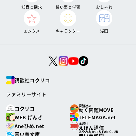
知育と探求
習い事と学習
おしゃれ
エンタメ
キャラクター
漫画
講談社コクリコ
ファミリーサイト
講談社の
コクリコ
動く図鑑MOVE
WEB げんき
TELEMAGA.net
講談社
Aneひめ.net
えほん通信
はやみねかおる FAN CLUB
青い鳥文庫
赤い夢学園