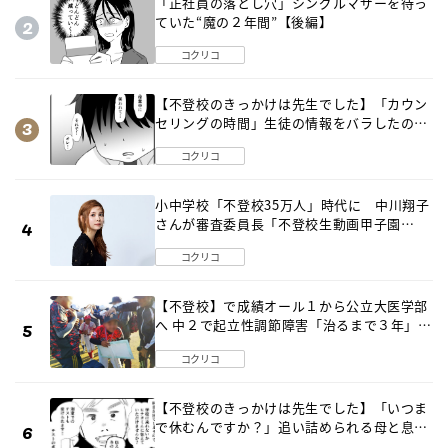
「正社員の落とし穴」シングルマザーを待っ
ていた“魔の２年間”【後編】
コクリコ
【不登校のきっかけは先生でした】「カウン
セリングの時間」生徒の情報をバラしたの
は…《第２話》
コクリコ
小中学校「不登校35万人」時代に 中川翔子
さんが審査委員長「不登校生動画甲子園
2026」が開催
コクリコ
【不登校】で成績オール１から公立大医学部
へ 中２で起立性調節障害「治るまで３年」の
診断 そのとき母は
コクリコ
【不登校のきっかけは先生でした】「いつま
で休むんですか？」追い詰められる母と息子
《第６話》