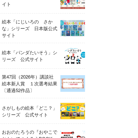
イト
絵本「にじいろの さか
な」シリーズ 日本版公式
サイト
絵本「パンダたいそう」シ
リーズ 公式サイト
第47回（2026年）講談社
絵本新人賞 １次選考結果
〔通過52作品〕
さがしもの絵本「どこ？」
シリーズ 公式サイト
おおのたろうの『おやこで