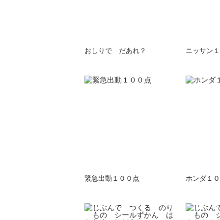
おしりで だあれ？
ニッサン１
緊急出動１００点
ホンダ１０