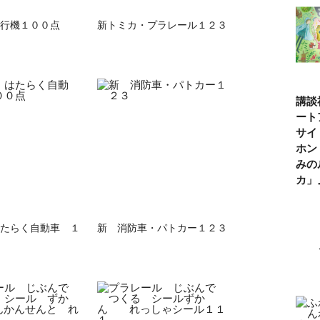
行機１００点
新トミカ・プラレール１２３
講談
ート
サイ
ホン
みの
カ
たらく自動車 １
新 消防車・パトカー１２３