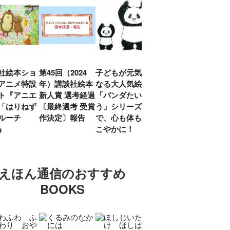
社絵本ショ
第45回（2024
子どもが元気に
『赤毛のアン』
「し
アニメ特設
年）講談社絵本
なる大人気絵本
モンゴメリ生誕
い」
ト『アニエ
新人賞 選考経過
「パンダたいそ
150周年 村岡
ルコ
「はりねず
〔最終選考 受賞
う」シリーズ
花子訳の魅力を
アウ
ルーチ
作決定〕報告
で、心も体もす
あらためて考え
け.の
」』
こやかに！
る
談！
えほん通信のおすすめ
BOOKS