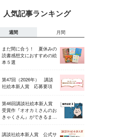
人気記事ランキング
週間
月間
まだ間に合う！ 夏休みの
読書感想文におすすめの絵
本５選
第47回（2026年） 講談
社絵本新人賞 応募要項
第46回講談社絵本新人賞
受賞作『オオカミさんのお
きゃくさん』ができるまで
③
講談社絵本新人賞 公式サ