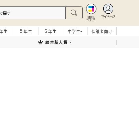
マイページ
講談社
コクリコ
5
6
年生
年生
年生
中学生~
保護者向け
絵本新人賞