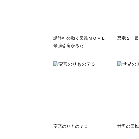
講談社の動く図鑑ＭＯＶＥ
恐竜２ 最
最強恐竜かるた
変形のりもの７０
世界の国旗