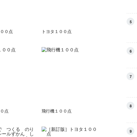
5
００点
トヨタ１００点
6
7
8
０点
飛行機１００点
9