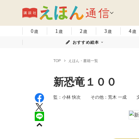
0
1
2
3
4
歳
歳
歳
歳
歳
おすすめ絵本
TOP
えほん・書籍一覧
新恐竜１００
監：小林 快次 その他：荒木 一成 