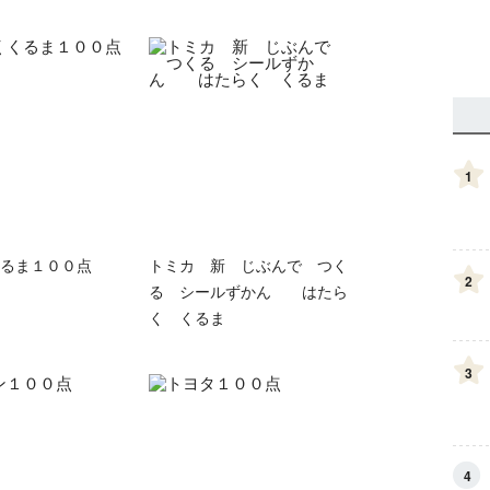
1
るま１００点
トミカ 新 じぶんで つく
2
る シールずかん はたら
く くるま
3
4