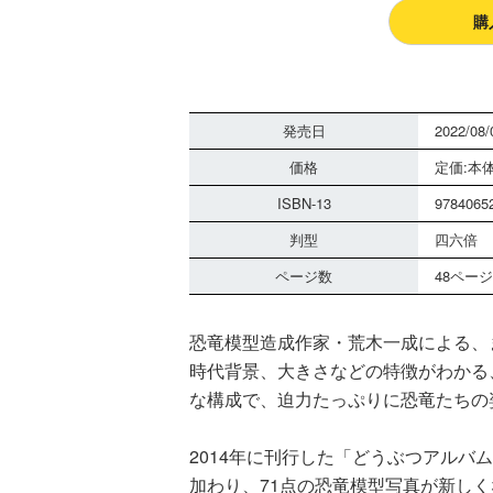
購
発売日
2022/08/
価格
定価:本体
ISBN-13
9784065
判型
四六倍
ページ数
48ページ
恐竜模型造成作家・荒木一成による、
時代背景、大きさなどの特徴がわかる
な構成で、迫力たっぷりに恐竜たちの
2014年に刊行した「どうぶつアルバム
加わり、71点の恐竜模型写真が新しく