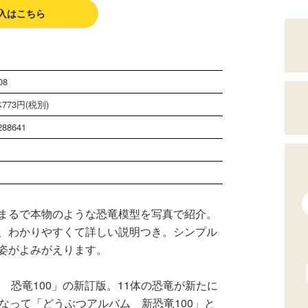
入はこちら
08
773円(税別)
288641
まるで本物のような恐竜模型を写真で紹介。
、わかりやすくて詳しい説明つき。シンプル
姿がよみがえります。
 恐竜100」の新訂版。11体の恐竜が新たに
なって「どうぶつアルバム 新恐竜100」と