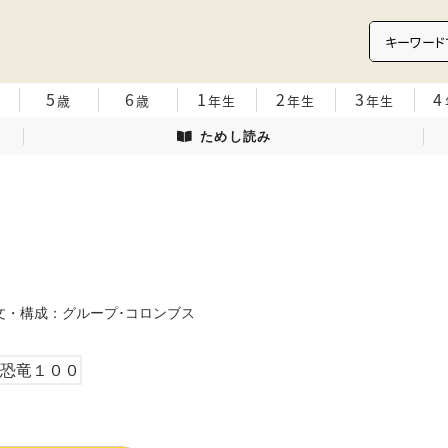
5
6
1
2
3
4
歳
歳
年生
年生
年生
ためし読み
文・構成：グループ･コロンブス