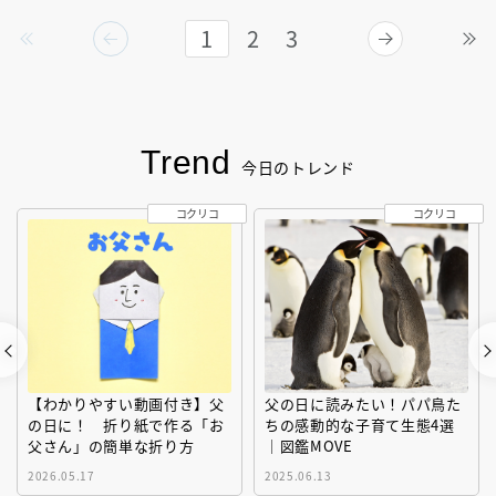
1
2
3
Trend
今日のトレンド
コクリコ
コクリコ
【わかりやすい動画付き】父
父の日に読みたい！パパ鳥た
の日に！ 折り紙で作る「お
ちの感動的な子育て生態4選
父さん」の簡単な折り方
｜図鑑MOVE
2026.05.17
2025.06.13