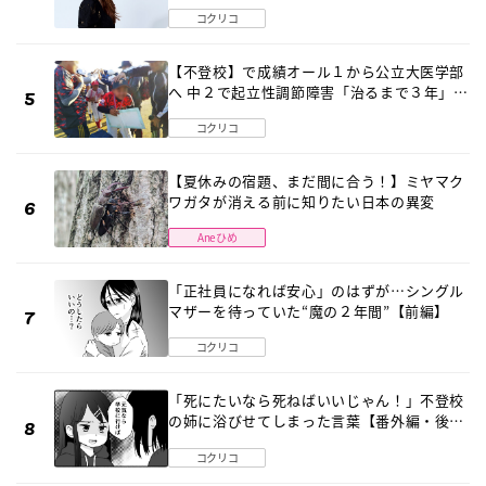
2026」が開催
コクリコ
【不登校】で成績オール１から公立大医学部
へ 中２で起立性調節障害「治るまで３年」の
診断 そのとき母は
コクリコ
【夏休みの宿題、まだ間に合う！】ミヤマク
ワガタが消える前に知りたい日本の異変
Aneひめ
「正社員になれば安心」のはずが…シングル
マザーを待っていた“魔の２年間”【前編】
コクリコ
「死にたいなら死ねばいいじゃん！」不登校
の姉に浴びせてしまった言葉【番外編・後
編】
コクリコ