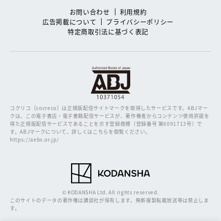
お問い合わせ
利用規約
広告掲載について
プライバシーポリシー
特定商取引法に基づく表記
コクリコ［cocreco］は正規版配信サイトマークを取得したサービスです。
ABJマー
クは、この電子書店・電子書籍配信サービスが、著作権者からコンテンツ使用許諾を
得た正規版配信サービスであることを示す登録商標（登録番号 第6091713号）で
す。ABJマークについて、詳しくはこちらを御覧ください。
https://aebs.or.jp/
© KODANSHA Ltd. All rights reserved.
このサイトのデータの著作権は講談社が保有します。無断複製転載放送等は禁止しま
す。