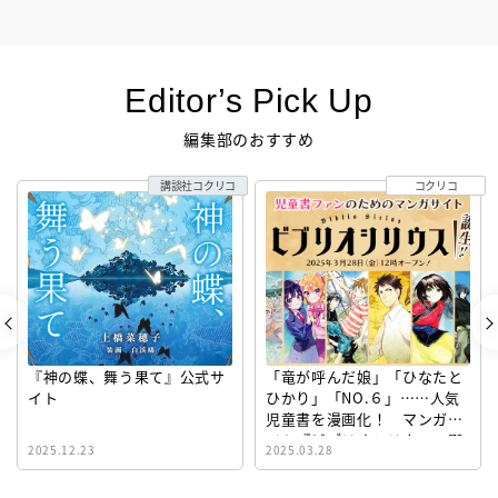
Editor’s Pick Up
編集部のおすすめ
講談社コクリコ
コクリコ
『神の蝶、舞う果て』公式サ
「竜が呼んだ娘」「ひなたと
イト
ひかり」「NO.６」……人気
児童書を漫画化！ マンガサ
イト『ビブリオシリウス』誕
2025.12.23
2025.03.28
生！