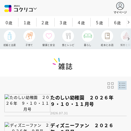
マイページ
0
1
2
3
4
5
6
歳
歳
歳
歳
歳
歳
歳
妊娠と出産
子育て
健康と安全
食とレシピ
暮らし
絵本とお話
知育と探
雑誌
たのしい幼稚園 ２０２６年
９・１０・１１月号
2026.07.31
ディズニーファン ２０２６