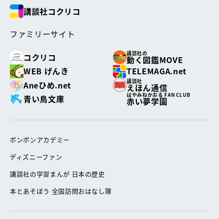
講談社コクリコ
ファミリーサイト
講談社の
コクリコ
動く図鑑MOVE
WEB げんき
TELEMAGA.net
講談社
Aneひめ.net
えほん通信
はやみねかおる FAN CLUB
青い鳥文庫
赤い夢学園
ボンボンアカデミー
ディズニーファン
講談社の学習まんが 日本の歴史
本とあそぼう 全国訪問おはなし隊