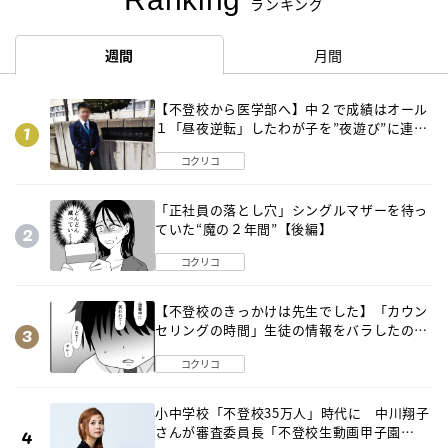
ランキング
週間
月間
【不登校から医学部へ】中２で成績はオール
１「昼夜逆転」したわが子を”夜遊び”に連れ
出した母の気づき
コクリコ
「正社員の落とし穴」シングルマザーを待っ
ていた“魔の２年間”【後編】
コクリコ
【不登校のきっかけは先生でした】「カウン
セリングの時間」生徒の情報をバラしたの
は…《第２話》
コクリコ
小中学校「不登校35万人」時代に 中川翔子
さんが審査委員長「不登校生動画甲子園