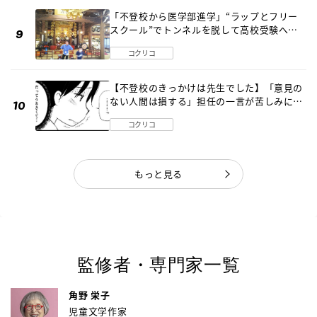
「不登校から医学部進学」“ラップとフリー
スクール”でトンネルを脱して高校受験へ
〔元野球少年の実話〕
コクリコ
【不登校のきっかけは先生でした】「意見の
ない人間は損する」担任の一言が苦しみに…
《第１話》
コクリコ
もっと見る
監修者・専門家一覧
角野 栄子
児童文学作家