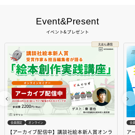
Event&Present
イベント&プレゼント
えほん通信
会員限定
オンライン
会
【アーカイブ配信中】講談社絵本新人賞オンラ
ア