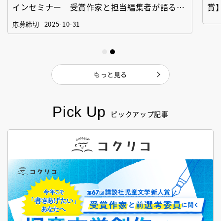
インセミナー 受賞作家と担当編集者が語る
賞
「絵本創作実践講座」
作
応募締切
2025-10-31
もっと見る
Pick Up
ピックアップ記事