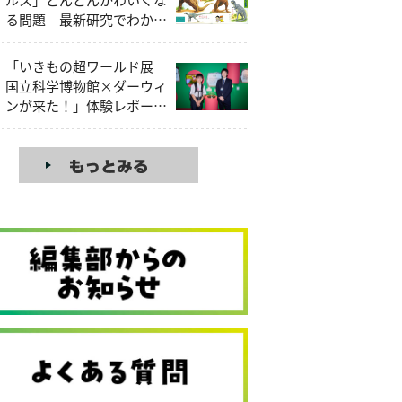
る問題 最新研究でわかっ
たティラノサウルスの本当
の姿
「いきもの超ワールド展
国立科学博物館×ダーウィ
ンが来た！」体験レポー
ト！見どころを昆虫大好き
中学生研究員が解説