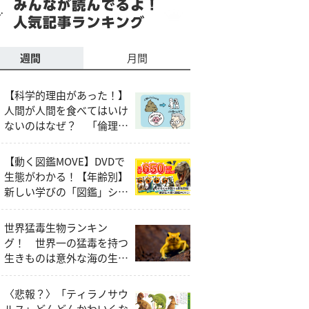
週間
月間
【科学的理由があった！】
人間が人間を食べてはいけ
ないのはなぜ？ 「倫理
的・社会的な問題」以外の
説明とは
【動く図鑑MOVE】DVDで
生態がわかる！【年齢別】
新しい学びの「図鑑」シリ
ーズ
世界猛毒生物ランキン
グ！ 世界一の猛毒を持つ
生きものは意外な海の生き
もの!?
〈悲報？〉「ティラノサウ
ルス」どんどんかわいくな