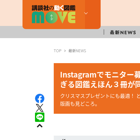
TOP
最新NEWS
Instagramでモニ
ぎる図鑑えほん３冊が
クリスマスプレゼントにも最適！ 
版画も見どころ。