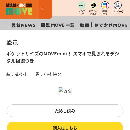
マイページ
MOVE
おでかけ
講談社
ラボ
MOVE
コクリコ
恐竜
ポケットサイズのMOVEmini！ スマホで見られるデジ
タル図鑑つき
編：講談社 監：小林 快次
ためし読み
購入はこちら