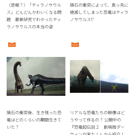
〈悲報？〉「ティラノサウル
隕石の衝突によって、真っ先に
ス」どんどんかわいくなる問
絶滅してしまった恐竜はティラ
題 最新研究でわかったティ
ノサウルス!?
ラノサウルスの本当の姿
隕石の衝突後、生き残った恐
リアルな恐竜たちの映像はど
竜はどのくらいの期間生きて
うやって作るの？ 公開中の
いた？
『恐竜超伝説２ 劇場版ダー
ウィンが来た！』から紹介！