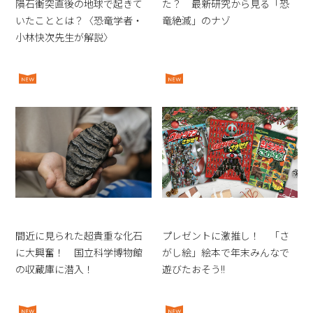
隕石衝突直後の地球で起きて
た？ 最新研究から見る「恐
いたこととは？〈恐竜学者・
竜絶滅」のナゾ
小林快次先生が解説〉
間近に見られた超貴重な化石
プレゼントに激推し！ 「さ
に大興奮！ 国立科学博物館
がし絵」絵本で年末みんなで
の収蔵庫に潜入！
遊びたおそう!!