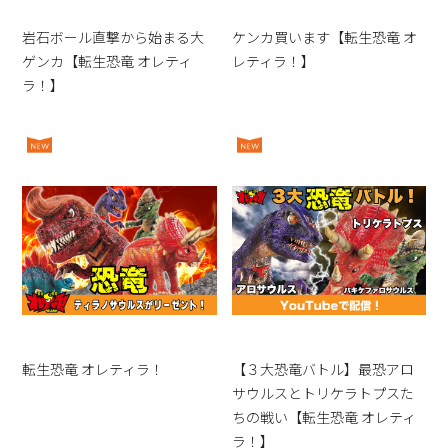
岩石ボール直撃から始まる大
ケンカ買います【転生恐竜 オ
ゲンカ【転生恐竜 オレティ
レティラ！】
ラ！】
転生恐竜 オレティラ！
【３大恐竜バトル】最恐アロ
サウルスとトリケラトプスた
ちの戦い【転生恐竜 オレティ
ラ！】