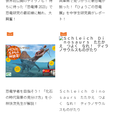
世界初公開のティラノも！ 待
兵庫県で見つかった新恐竜が
ちに待った「恐竜博 2023」で
揃った！『ひょうごの恐竜
恐竜研究の最前線に触れ、大
展』を中学生研究員がレポー
興奮！
ト！
恐竜学者を目指そう！ 「化石
Ｓｃｈｌｅｉｃｈ Ｄｉｎｏ
の時代背景の見分け方」を小
ｓａｕｒｓ たたかえ つよ
林快次先生が解説！
く なれ！ ティラノサウル
スものがたり