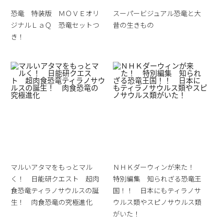
恐竜 特装版 ＭＯＶＥオリ
スーパービジュアル恐竜と大
ジナルＬａＱ 恐竜セットつ
昔の生きもの
き！
マルいアタマをもっとマル
ＮＨＫダーウィンが来た！
く！ 日能研クエスト 超肉
特別編集 知られざる恐竜王
食恐竜ティラノサウルスの誕
国！！ 日本にもティラノサ
生！ 肉食恐竜の究極進化
ウルス類やスピノサウルス類
がいた！