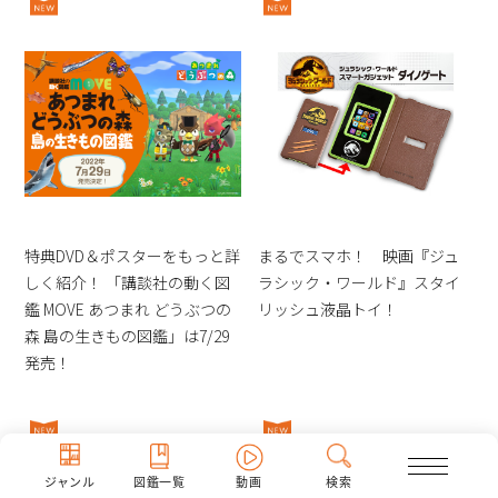
特典DVD＆ポスターをもっと詳
まるでスマホ！ 映画『ジュ
しく紹介！ 「講談社の動く図
ラシック・ワールド』スタイ
鑑 MOVE あつまれ どうぶつの
リッシュ液晶トイ！
森 島の生きもの図鑑」は7/29
発売！
ジャンル
図鑑一覧
動画
検索