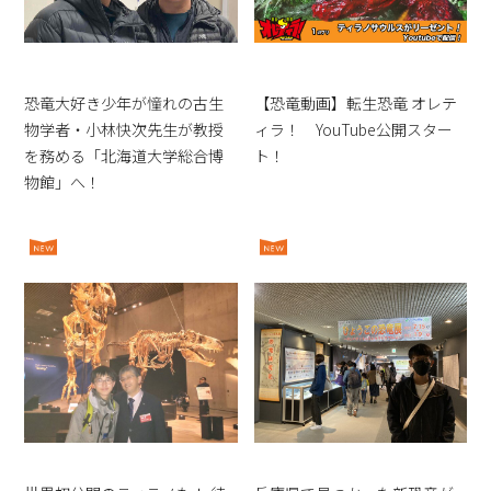
恐竜大好き少年が憧れの古生
【恐竜動画】転生恐竜 オレテ
物学者・小林快次先生が教授
ィラ！ YouTube公開スター
を務める「北海道大学総合博
ト！
物館」へ！