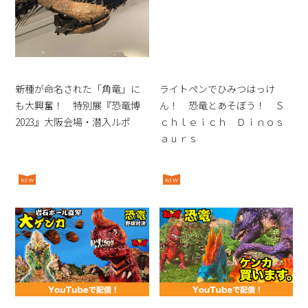
新種が命名された「角竜」に
ライトペンでひみつはっけ
も大興奮！ 特別展『恐竜博
ん！ 恐竜とあそぼう！ Ｓ
2023』大阪会場・潜入ルポ
ｃｈｌｅｉｃｈ Ｄｉｎｏｓ
ａｕｒｓ