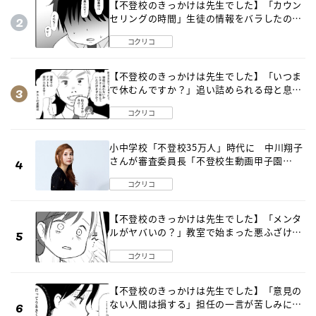
【不登校のきっかけは先生でした】「カウン
セリングの時間」生徒の情報をバラしたの
は…《第２話》
コクリコ
【不登校のきっかけは先生でした】「いつま
で休むんですか？」追い詰められる母と息子
《第６話》
コクリコ
小中学校「不登校35万人」時代に 中川翔子
さんが審査委員長「不登校生動画甲子園
2026」が開催
コクリコ
【不登校のきっかけは先生でした】「メンタ
ルがヤバいの？」教室で始まった悪ふざけ
《第３話》
コクリコ
【不登校のきっかけは先生でした】「意見の
ない人間は損する」担任の一言が苦しみに…