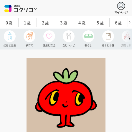
マイページ
0
1
2
3
4
5
6
歳
歳
歳
歳
歳
歳
歳
妊娠と出産
子育て
健康と安全
食とレシピ
暮らし
絵本とお話
知育と探