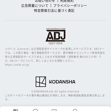
お問い合わせ
利用規約
広告掲載について
プライバシーポリシー
特定商取引法に基づく表記
コクリコ［cocreco］は正規版配信サイトマークを取得したサービスです。
ABJマー
クは、この電子書店・電子書籍配信サービスが、著作権者からコンテンツ使用許諾を
得た正規版配信サービスであることを示す登録商標（登録番号 第6091713号）で
す。ABJマークについて、詳しくはこちらを御覧ください。
https://aebs.or.jp/
© KODANSHA Ltd. All rights reserved.
このサイトのデータの著作権は講談社が保有します。無断複製転載放送等は禁止しま
す。