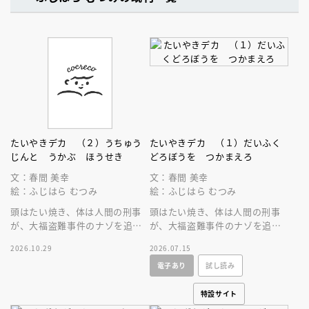
たいやきデカ （２）うちゅう
たいやきデカ （１）だいふく
じんと うかぶ ほうせき
どろぼうを つかまえろ
文：春間 美幸
文：春間 美幸
絵：ふじはら むつみ
絵：ふじはら むつみ
頭はたい焼き、体は人間の刑事
頭はたい焼き、体は人間の刑事
が、大福盗難事件のナゾを追
が、大福盗難事件のナゾを追
う！５歳から読めるエンタメ読
う！５歳から読めるエンタメ読
2026.10.29
2026.07.15
み物の新シリーズ第２巻目。
み物の新シリーズ第１巻目。
電子あり
試し読み
特設サイト