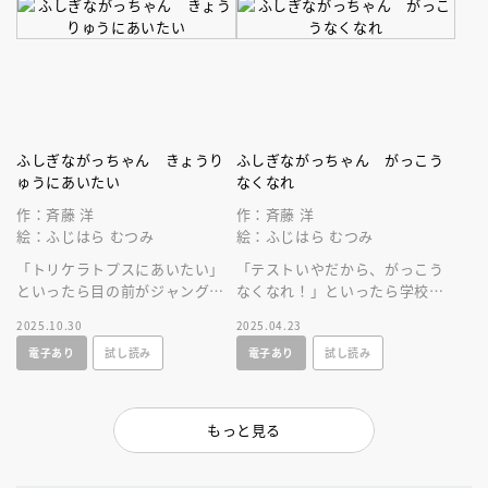
ふしぎながっちゃん きょうり
ふしぎながっちゃん がっこう
ゅうにあいたい
なくなれ
作：斉藤 洋
作：斉藤 洋
絵：ふじはら むつみ
絵：ふじはら むつみ
「トリケラトプスにあいたい」
「テストいやだから、がっこう
といったら目の前がジャングル
なくなれ！」といったら学校が
になって…？「おばけずかん」
消えて…みんなはなにをおねが
2025.10.30
2025.04.23
斉藤洋の最新作！
いする？「おばけずかん」斉藤
電子あり
試し読み
電子あり
試し読み
洋の最新作！
もっと見る