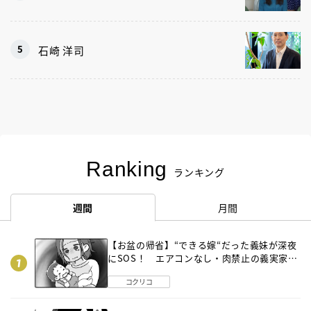
石崎 洋司
Ranking
ランキング
週間
月間
【お盆の帰省】“できる嫁“だった義妹が深夜
にSOS！ エアコンなし・肉禁止の義実家ル
ールに変化が…〈後編〉
コクリコ