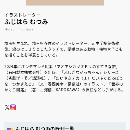
イラストレーター
ふじはら むつみ
Mutsumi Fujihara
埼玉県生まれ、埼玉県在住のイラストレーター。元中学校美術教
諭。線のはっきりとしたタッチで、愛嬌のある動物・植物や子ども
を描くことを得意としている。
2024年にオンデマンド絵本「アオアシカツオドリのすてきな旅」
（石田製本株式会社）を出版。「ふしぎながっちゃん」シリーズ
（斉藤洋・著／講談社）、『たいやきデカ（１）だいふくどろぼう
を つかまえろ』（文・春間美幸／講談社）のイラスト、『世界の
かけら図鑑』（著：古河郁／KADOKAWA）の挿絵なども手がける。
ふじはら むつみの既刊一覧