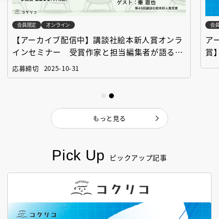
会員限定
オンライン
会
【アーカイブ配信中】講談社絵本新人賞オンラ
ア
インセミナー 受賞作家と担当編集者が語る
賞
「絵本創作実践講座」
作
応募締切
2025-10-31
もっと見る
Pick Up
ピックアップ記事