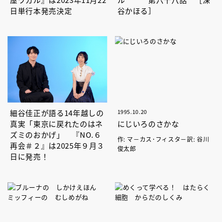
日単行本発売決定
谷かほる］
細谷佳正が語る14年越しの
1995.10.20
真実「東京に戻れたのはネ
にじいろのさかな
ズミのおかげ」 『NO.６
作: マ－カス･フィスタ－訳: 谷川
再会＃２』は2025年９月３
俊太郎
日に発売！