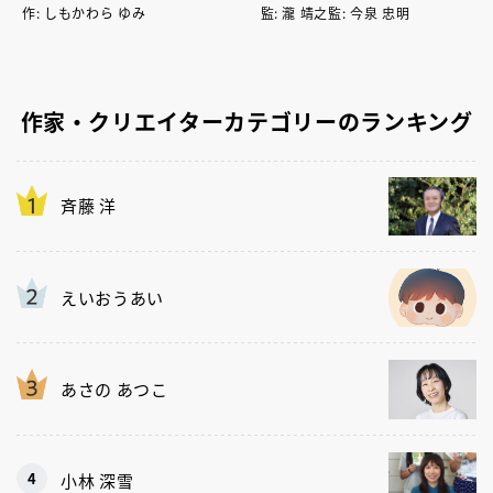
作: しもかわら ゆみ
監: 瀧 靖之監: 今泉 忠明
作家・クリエイターカテゴリーのランキング
斉藤 洋
えいおうあい
あさの あつこ
小林 深雪