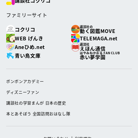
講談社コクリコ
ファミリーサイト
講談社の
コクリコ
動く図鑑MOVE
WEB げんき
TELEMAGA.net
講談社
Aneひめ.net
えほん通信
はやみねかおる FAN CLUB
青い鳥文庫
赤い夢学園
ボンボンアカデミー
ディズニーファン
講談社の学習まんが 日本の歴史
本とあそぼう 全国訪問おはなし隊