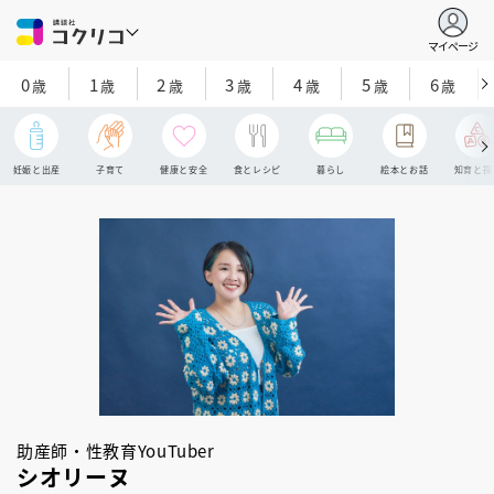
マイページ
0
1
2
3
4
5
6
歳
歳
歳
歳
歳
歳
歳
妊娠と出産
子育て
健康と安全
食とレシピ
暮らし
絵本とお話
知育と探
助産師・性教育YouTuber
シオリーヌ