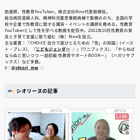
助産師、性教育YouTuber。株式会社Rine代表取締役。
総合病院産婦人科、精神科児童思春期病棟で勤務ののち、全国の学
校や企業で性教育に関する講演・イベントの講師を務める。性教育
YouTuberとして性を学べる動画を配信中。2022年10月性教育の普
及と子育て支援に取り組む（株）Rineを設立。
主な著書：『CHOICE 自分で選びとるための「性」の知識』(イース
ト・プレス)、『
こどもジェンダー
』(ワニブックス)、『やらねば
ならぬと思いつつ ～超初級 性教育サポートBOOK～』（ハガツサブ
ックス）など多数。
X：
@shiori_mw
シオリーヌの記事
コクリコ
コクリコ