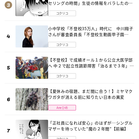
セリングの時間」生徒の情報をバラしたの
は…《第２話》
コクリコ
小中学校「不登校35万人」時代に 中川翔子
さんが審査委員長「不登校生動画甲子園
2026」が開催
コクリコ
【不登校】で成績オール１から公立大医学部
へ 中２で起立性調節障害「治るまで３年」の
診断 そのとき母は
コクリコ
【夏休みの宿題、まだ間に合う！】ミヤマク
ワガタが消える前に知りたい日本の異変
Aneひめ
「正社員になれば安心」のはずが…シングル
マザーを待っていた“魔の２年間”【前編】
コクリコ