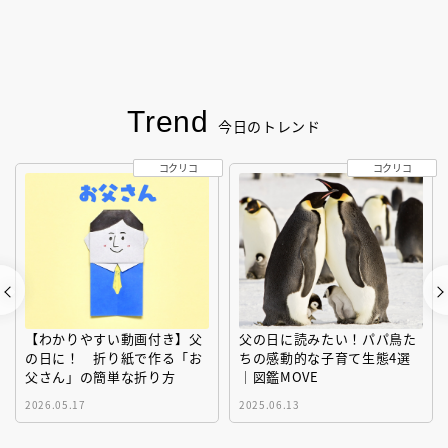
Trend
今日のトレンド
コクリコ
コクリコ
【わかりやすい動画付き】父
父の日に読みたい！パパ鳥た
の日に！ 折り紙で作る「お
ちの感動的な子育て生態4選
父さん」の簡単な折り方
｜図鑑MOVE
2026.05.17
2025.06.13