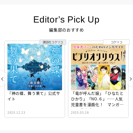
Editor’s Pick Up
編集部のおすすめ
講談社コクリコ
コクリコ
『神の蝶、舞う果て』公式サ
「竜が呼んだ娘」「ひなたと
イト
ひかり」「NO.６」……人気
児童書を漫画化！ マンガサ
イト『ビブリオシリウス』誕
2025.12.23
2025.03.28
生！