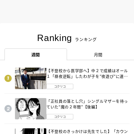
Ranking
ランキング
週間
月間
【不登校から医学部へ】中２で成績はオール
１「昼夜逆転」したわが子を”夜遊び”に連れ
出した母の気づき
コクリコ
「正社員の落とし穴」シングルマザーを待っ
ていた“魔の２年間”【後編】
コクリコ
【不登校のきっかけは先生でした】「カウン