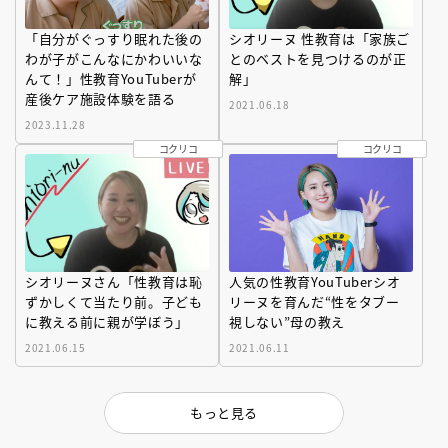
「自分がぐっすり眠れた後の
シオリーヌ 性教育は「家族ご
わが子がこんなにかわいいな
とのベストを見つけるのが正
んて！」性教育YouTuberが
解」
産後ケア施設体験を語る
2021.06.18
2023.11.28
コクリコ
コクリコ
シオリーヌさん「性教育は恥
人気の性教育YouTuberシオ
ずかしくて当たり前。子ども
リーヌを育んだ“性をタブー
に教える前に親が学ぼう」
視しない”母の教え
2021.06.15
2021.06.11
もっと見る