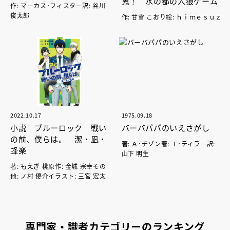
鬼！ 水の都の人狼ゲーム
作: マ－カス･フィスタ－訳: 谷川
俊太郎
作: 甘雪 こおり絵: ｈｉｍｅｓｕｚ
2022.10.17
1975.09.18
小説 ブルーロック 戦い
バーバパパのいえさがし
の前、僕らは。 潔・凪・
著: Ａ･チゾン著: Ｔ･ティラ－訳:
蜂楽
山下 明生
著: もえぎ 桃原作: 金城 宗幸その
他: ノ村 優介イラスト: 三宮 宏太
専門家・識者カテゴリーのランキング