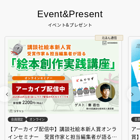
Event&Present
イベント&プレゼント
えほん通信
会員限定
オンライン
会
【アーカイブ配信中】講談社絵本新人賞オンラ
ア
インセミナー 受賞作家と担当編集者が語る
賞