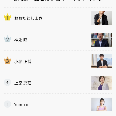
おおたとしまさ
神永 曉
小堀 正博
上原 恵理
Yumico