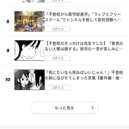
「不登校から医学部進学」“ラップとフリー
スクール”でトンネルを脱して高校受験へ
〔元野球少年の実話〕
コクリコ
【不登校のきっかけは先生でした】「意見の
ない人間は損する」担任の一言が苦しみに…
《第１話》
コクリコ
「死にたいなら死ねばいいじゃん！」不登校
の姉に浴びせてしまった言葉【番外編・後
編】
コクリコ
もっと見る