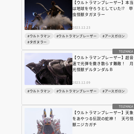
【ウルトラマンブレーザー】本当
は地球を守ろうとしていた!? 甲
虫怪獣タガヌラー
2023.12.23
#ウルトラマン
#ウルトラマンブレーザー
#アースガロン
#タガヌラー
TELEMAGA
【ウルトラマンブレーザー】超音
速で光弾を撒き散らす難敵！ 月
光怪獣デルタンダルＢ
2023.12.09
#ウルトラマン
#ウルトラマンブレーザー
#アースガロン
TELEMAGA
【ウルトラマンブレーザー】天象
をあやつる伝説の蛇神！ 天弓怪
獣ニジカガチ