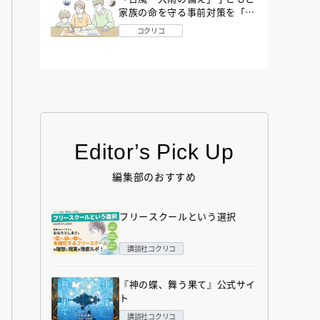
家族の命を守る事前対策を「防
災アドバイザー」が解説
コクリコ
Editor’s Pick Up
編集部のおすすめ
フリースクールという選択
講談社コクリコ
『神の蝶、舞う果て』公式サイ
ト
講談社コクリコ