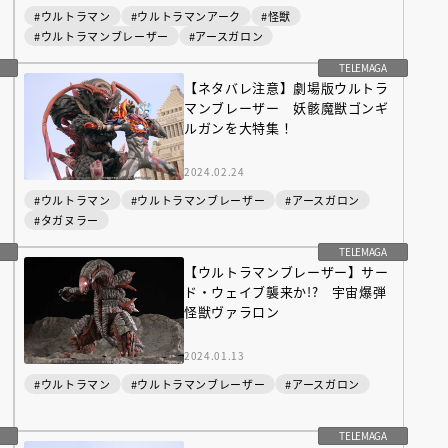
#ウルトラマン
#ウルトラマンアーク
#怪獣
#ウルトラマンブレーザー
#アースガロン
TELEMAGA
【ネタバレ注意】劇場版ウルトラ
マンブレーザー 妖骸魔獣ゴンギ
ルガンを大特集！
2024.02.24
#ウルトラマン
#ウルトラマンブレーザー
#アースガロン
#タガヌラー
TELEMAGA
【ウルトラマンブレーザー】サー
ド・ウェイブ襲来か!? 宇宙爆弾
怪獣ヴァラロン
（あさのあつこ）特設サ
フリースクールという選択
2024.01.13
26年９月30日発売決定！
#ウルトラマン
#ウルトラマンブレーザー
#アースガロン
2026.03.31
TELEMAGA