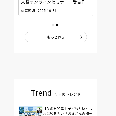
選考委
人賞オンラインセミナー 受賞作家
童文学
ナー」
と担当編集者が語る「絵本創作実践
員に聞
応募締切
2025-10-31
講座」
もっと見る
Trend
今日のトレンド
【父の日特集】子どもといっし
ょに読みたい「お父さんの物