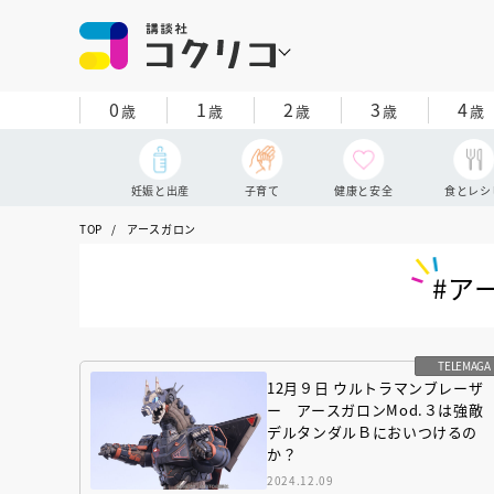
0
1
2
3
4
歳
歳
歳
歳
歳
妊娠と出産
子育て
健康と安全
食とレシ
TOP
アースガロン
#ア
TELEMAGA
12月９日 ウルトラマンブレーザ
ー アースガロンMod.３は強敵
デルタンダルＢにおいつけるの
か？
2024.12.09