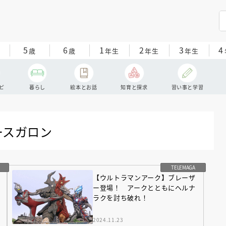
5
6
1
2
3
4
歳
歳
年生
年生
年生
ピ
暮らし
絵本とお話
知育と探求
習い事と学習
ースガロン
TELEMAGA
【ウルトラマンアーク】ブレーザ
ー登場！ アークとともにヘルナ
ラクを討ち破れ！
2024.11.23