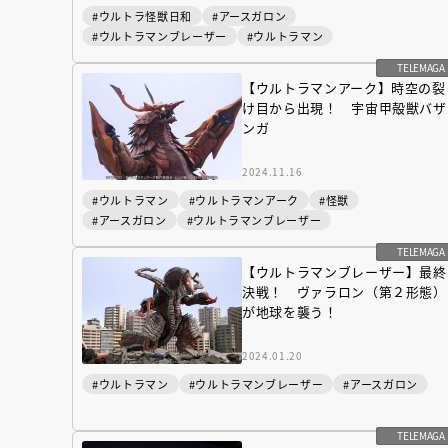
#ウルトラ怪獣日和
#アースガロン
#ウルトラマンブレーザー
#ウルトラマン
TELEMAGA
【ウルトラマンアーク】時空の裂
け目から出現！ 宇宙甲殻獣バザ
ンガ
2024.11.16
#ウルトラマン
#ウルトラマンアーク
#怪獣
#アースガロン
#ウルトラマンブレーザー
TELEMAGA
【ウルトラマンブレーザー】最終
決戦！ ヴァラロン（第２形態）
が地球を襲う！
『NO.６再会』
2024.01.20
イト ＃４ 20
#ウルトラマン
#ウルトラマンブレーザー
#アースガロン
2025.02.17
TELEMAGA