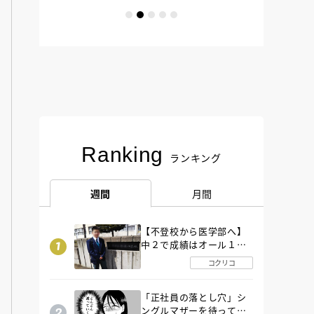
Ranking
ランキング
週間
月間
【不登校から医学部へ】
中２で成績はオール１
「昼夜逆転」したわが子
コクリコ
を”夜遊び”に連れ出した
母の気づき
「正社員の落とし穴」シ
ングルマザーを待ってい