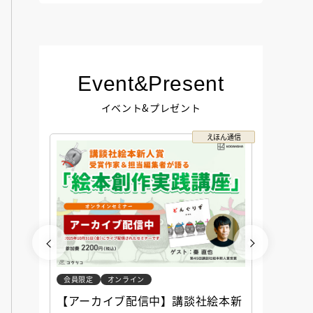
Event&Present
イベント&プレゼント
コクリコ
えほん通信
会員限定
オンライン
会員限定
談社児
【アーカイブ配信中】講談社絵本新
アーカ