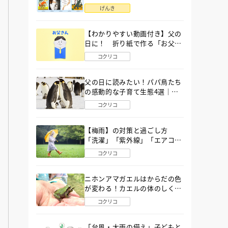
語」６選
げんき
【わかりやすい動画付き】父の
日に！ 折り紙で作る「お父さ
ん」の簡単な折り方
コクリコ
父の日に読みたい！パパ鳥たち
の感動的な子育て生態4選｜図
鑑MOVE
コクリコ
【梅雨】の対策と過ごし方
「洗濯」「紫外線」「エアコ
ン」「ゲリラ豪雨」…〔気象予
コクリコ
報士が完全ガイド〕
ニホンアマガエルはからだの色
が変わる！カエルの体のしくみ
から両生類の特ちょうまで図鑑
コクリコ
MOVEが解説！
「台風・大雨の備え」子どもと