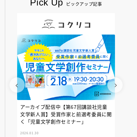
Pick Up
ピックアップ記事
アーカイブ配信中【第67回講談社児童
『神の
文学新人賞】受賞作家と前選考委員に聞
く「児童文学創作セミナー」
2026.01.30
2025.12.23