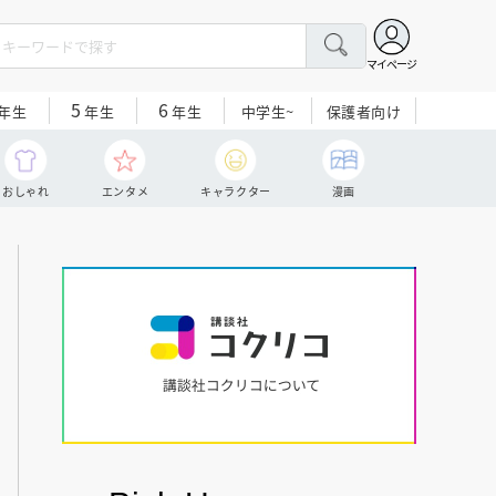
マイページ
5
6
中学生~
保護者向け
年生
年生
年生
おしゃれ
エンタメ
キャラクター
漫画