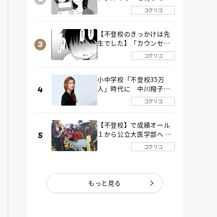
た“魔の２年間”【後編】
コクリコ
【不登校のきっかけは先
生でした】「カウンセリ
ングの時間」生徒の情報
コクリコ
をバラしたのは…《第２
話》
小中学校「不登校35万
人」時代に 中川翔子さ
んが審査委員長「不登校
コクリコ
生動画甲子園 2026」が開
催
【不登校】で成績オール
１から公立大医学部へ 中
２で起立性調節障害「治
コクリコ
るまで３年」の診断 その
とき母は
もっと見る