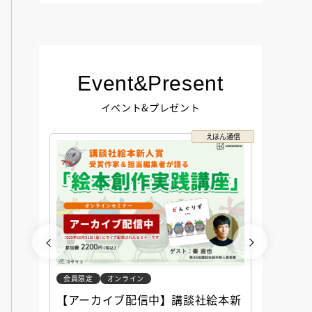
Event&Present
イベント&プレゼント
コクリコ
えほん通信
会員限定
オンライン
会員限定
談社児
【アーカイブ配信中】講談社絵本新
アーカ