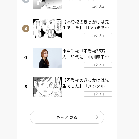
ングの時間」生徒の情報
コクリコ
をバラしたのは…《第２
話》
【不登校のきっかけは先
生でした】「いつまで休
むんですか？」追い詰め
コクリコ
られる母と息子《第６
話》
小中学校「不登校35万
人」時代に 中川翔子さ
んが審査委員長「不登校
コクリコ
生動画甲子園 2026」が開
催
【不登校のきっかけは先
生でした】「メンタルが
ヤバいの？」教室で始ま
コクリコ
った悪ふざけ《第３話》
もっと見る