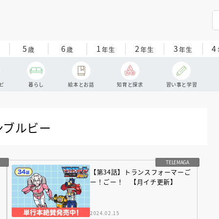
5
6
1
2
3
4
歳
歳
年生
年生
年生
ピ
暮らし
絵本とお話
知育と探求
習い事と学習
ンブルビー
TELEMAGA
ご
【第34話】トランスフォーマーご
ー！ごー！ 【月イチ更新】
2024.02.15