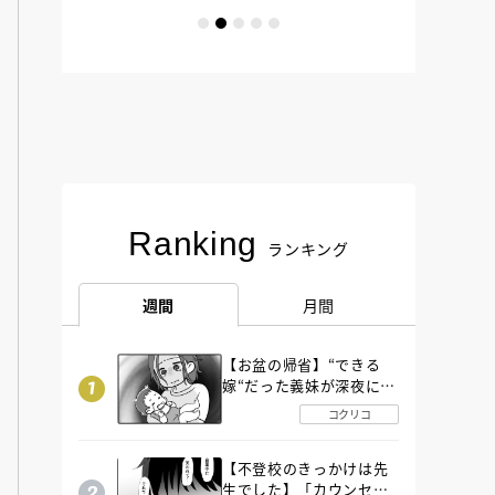
Ranking
ランキング
週間
月間
【お盆の帰省】“できる
嫁“だった義妹が深夜に
SOS！ エアコンなし・
コクリコ
肉禁止の義実家ルールに
変化が…〈後編〉
【不登校のきっかけは先
生でした】「カウンセリ