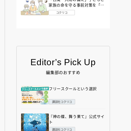
家族の命を守る事前対策を「防
災アドバイザー」が解説
コクリコ
Editor’s Pick Up
編集部のおすすめ
フリースクールという選択
講談社コクリコ
『神の蝶、舞う果て』公式サイ
ト
講談社コクリコ