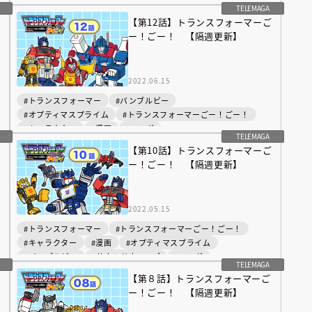
TELEMAGA
ご
【第12話】トランスフォーマーご
ー！ごー！ 【隔週更新】
2022.06.15
#トランスフォーマー
#バンブルビー
#オプティマスプライム
#トランスフォーマーごー！ごー！
#キャラクター
#漫画
#マンガ
TELEMAGA
えほん通信
ご
【第10話】トランスフォーマーご
ー！ごー！ 【隔週更新】
2022.05.15
#トランスフォーマー
#トランスフォーマーごー！ごー！
#キャラクター
#漫画
#オプティマスプライム
#バンブルビー
#サウンドウェーブ
#マンガ
TELEMAGA
【第８話】トランスフォーマーご
ンライン
会員限定
オンライン
ー！ごー！ 【隔週更新】
ブ配信中】講談社絵本新
アーカイブ配信中【第67回講