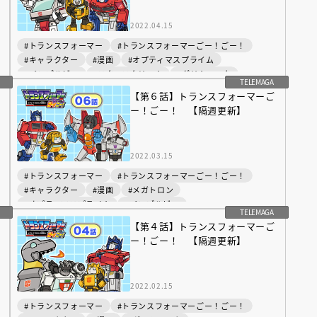
インセミナー 受賞作家
童文学新人賞】受賞作家と前
者が語る「絵本創作実践
員に聞く「児童文学創作セミ
2022.04.15
5-10-31
#トランスフォーマー
#トランスフォーマーごー！ごー！
#キャラクター
#漫画
#オプティマスプライム
#バンブルビー
#スタースクリーム
#グリムロック
TELEMAGA
#マンガ
【第６話】トランスフォーマーご
ー！ごー！ 【隔週更新】
2022.03.15
#トランスフォーマー
#トランスフォーマーごー！ごー！
#キャラクター
#漫画
#メガトロン
#オプティマスプライム
#バンブルビー
TELEMAGA
#スタースクリーム
#マンガ
【第４話】トランスフォーマーご
ー！ごー！ 【隔週更新】
2022.02.15
#トランスフォーマー
#トランスフォーマーごー！ごー！