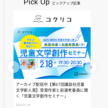
Pick Up
ピックアップ記事
アーカイブ配信中【第67回講談社児童
『神の
文学新人賞】受賞作家と前選考委員に聞
く「児童文学創作セミナー」
2026.01.30
2025.12.23