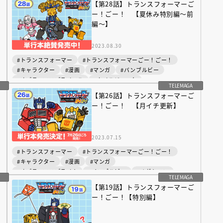
ご
【第28話】トランスフォーマーご
ー！ごー！ 【夏休み特別編〜前
編〜】
2023.08.30
#トランスフォーマー
#トランスフォーマーごー！ごー！
#キャラクター
#漫画
#マンガ
#バンブルビー
#オプティマスプライマル
#ホイルジャック
TELEMAGA
ご
【第26話】トランスフォーマーご
ー！ごー！ 【月イチ更新】
2023.07.15
#トランスフォーマー
#トランスフォーマーごー！ごー！
#キャラクター
#漫画
#マンガ
#オプティマスプライム
#バンブルビー
#メガトロン
TELEMAGA
#ジャズ
#ホイルジャック
#スタースクリーム
ご
【第19話】トランスフォーマーご
#サウンドウェーブ
#グリムロック
ー！ごー！【特別編】
#オプティマスプライマル