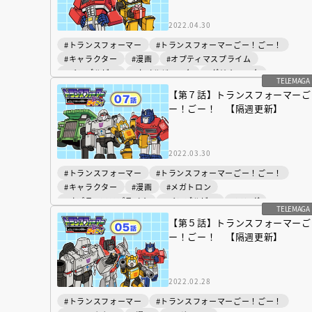
人賞オンラ
と担当編集
2022.04.30
応募締切
202
講座」
#トランスフォーマー
#トランスフォーマーごー！ごー！
#キャラクター
#漫画
#オプティマスプライム
#バンブルビー
#ホイルジャック
#グリムロック
TELEMAGA
#マンガ
【第７話】トランスフォーマーご
ー！ごー！ 【隔週更新】
2022.03.30
#トランスフォーマー
#トランスフォーマーごー！ごー！
#キャラクター
#漫画
#メガトロン
#オプティマスプライム
#バンブルビー
#マンガ
TELEMAGA
【第５話】トランスフォーマーご
ー！ごー！ 【隔週更新】
2022.02.28
#トランスフォーマー
#トランスフォーマーごー！ごー！