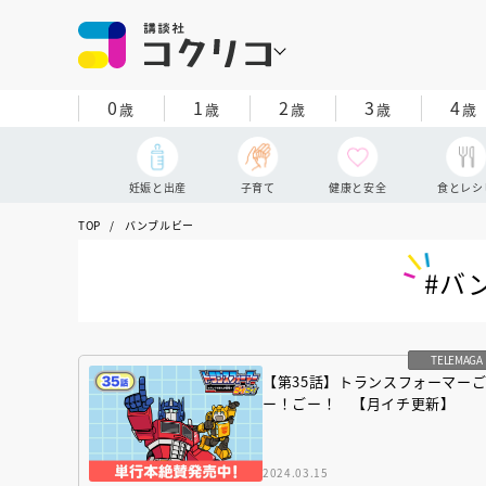
0
1
2
3
4
歳
歳
歳
歳
歳
妊娠と出産
子育て
健康と安全
食とレシ
TOP
バンブルビー
#バ
TELEMAGA
【第35話】トランスフォーマー
ー！ごー！ 【月イチ更新】
2024.03.15