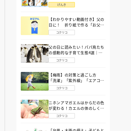
語」６選
げんき
【わかりやすい動画付き】父の
日に！ 折り紙で作る「お父さ
ん」の簡単な折り方
コクリコ
父の日に読みたい！パパ鳥たち
の感動的な子育て生態4選｜図
鑑MOVE
コクリコ
【梅雨】の対策と過ごし方
「洗濯」「紫外線」「エアコ
ン」「ゲリラ豪雨」…〔気象予
コクリコ
報士が完全ガイド〕
ニホンアマガエルはからだの色
が変わる！カエルの体のしくみ
から両生類の特ちょうまで図鑑
コクリコ
MOVEが解説！
「台風・大雨の備え」子どもと