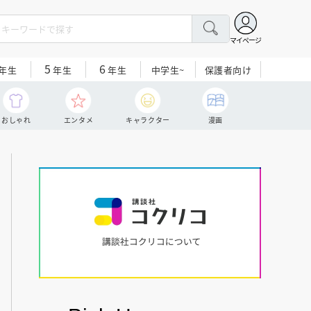
マイページ
5
6
中学生~
保護者向け
年生
年生
年生
おしゃれ
エンタメ
キャラクター
漫画