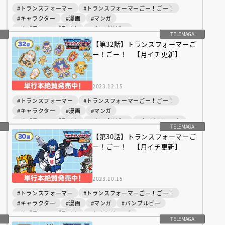
#トランスフォーマー
#トランスフォーマーごー！ごー！
#キャラクター
#漫画
#マンガ
#オプティマスプライム
#バンブルビー
TELEMAGA
#サウンドウェーブ
#ジャズ
ご
【第32話】トランスフォーマーご
ー！ごー！ 【月イチ更新】
2023.12.15
#トランスフォーマー
#トランスフォーマーごー！ごー！
#キャラクター
#漫画
#マンガ
#オプティマスプライム
#バンブルビー
#ホイルジャック
TELEMAGA
#グリムロック
#ジャズ
#メガトロン
ご
【第30話】トランスフォーマーご
#スタースクリーム
#サウンドウェーブ
ー！ごー！ 【月イチ更新】
（あさのあつこ）特設サ
フリースクールという選択
2023.10.15
26年９月30日発売決定！
#トランスフォーマー
#トランスフォーマーごー！ごー！
#キャラクター
#漫画
#マンガ
#バンブルビー
#オプティマスプライム
#ホイルジャック
2026.03.31
TELEMAGA