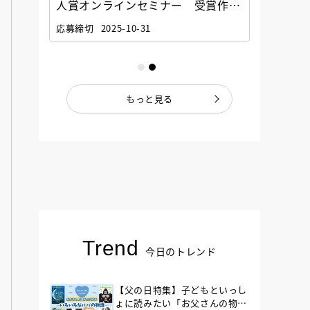
選考委
人賞オンラインセミナー 受賞作家
童文学
ナー」
と担当編集者が語る「絵本創作実践
員に聞
応募締切
2025-10-31
講座」
もっと見る
Trend
今日のトレンド
【父の日特集】子どもといっし
ょに読みたい「お父さんの物