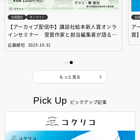
会員限定
オンライン
会
【アーカイブ配信中】講談社絵本新人賞オンラ
ア
インセミナー 受賞作家と担当編集者が語る
賞
「絵本創作実践講座」
作
応募締切
2025-10-31
もっと見る
Pick Up
ピックアップ記事