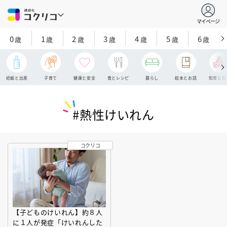
マイページ
0
1
2
3
4
5
6
歳
歳
歳
歳
歳
歳
歳
妊娠と出産
子育て
健康と安全
食とレシピ
暮らし
絵本とお話
知育と探
#熱性けいれん
コクリコ
【子どものけいれん】約８人
に１人が発症「けいれんした