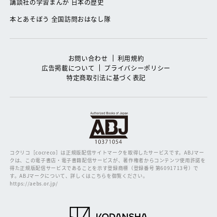
講談社の学習まんが 日本の歴史
本とあそぼう 全国訪問おはなし隊
お問い合わせ
利用規約
広告掲載について
プライバシーポリシー
特定商取引法に基づく表記
コクリコ［cocreco］は正規版配信サイトマークを取得したサービスです。
ABJマー
クは、この電子書店・電子書籍配信サービスが、著作権者からコンテンツ使用許諾を
得た正規版配信サービスであることを示す登録商標（登録番号 第6091713号）で
す。ABJマークについて、詳しくはこちらを御覧ください。
https://aebs.or.jp/