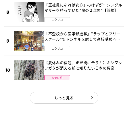
「正社員になれば安心」のはずが…シングル
マザーを待っていた“魔の２年間”【前編】
コクリコ
「不登校から医学部進学」“ラップとフリー
スクール”でトンネルを脱して高校受験へ
〔元野球少年の実話〕
コクリコ
【夏休みの宿題、まだ間に合う！】ミヤマク
ワガタが消える前に知りたい日本の異変
Aneひめ
もっと見る