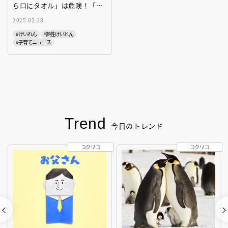
ら口にタオル」は危険！「け
いれんの正しい対処法」〔医
2025.02.18
師が解説〕
#けいれん
#熱性けいれん
#子育てニュース
Trend
今日のトレンド
コクリコ
コクリコ