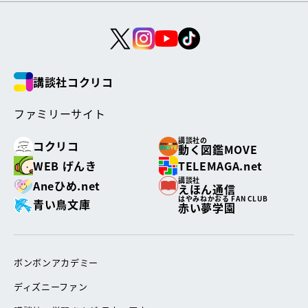
講談社コクリコ
ファミリーサイト
講談社の
コクリコ
動く図鑑MOVE
WEB げんき
TELEMAGA.net
講談社
Aneひめ.net
えほん通信
はやみねかおる FAN CLUB
青い鳥文庫
赤い夢学園
ボンボンアカデミー
ディズニーファン