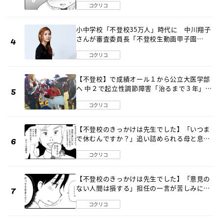
コクリコ
小中学校「不登校35万人」時代に 中川翔子
さんが審査委員長「不登校生動画甲子園
2026」が開催
コクリコ
【不登校】で成績オール１から公立大医学部
へ 中２で起立性調節障害「治るまで３年」の
診断 そのとき母は
コクリコ
【不登校のきっかけは先生でした】「いつま
で休むんですか？」追い詰められる母と息子
《第６話》
コクリコ
【不登校のきっかけは先生でした】「意見の
ない人間は損する」担任の一言が苦しみに…
《第１話》
コクリコ