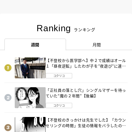
Ranking
ランキング
週間
月間
【不登校から医学部へ】中２で成績はオール
１「昼夜逆転」したわが子を”夜遊び”に連れ
出した母の気づき
コクリコ
「正社員の落とし穴」シングルマザーを待っ
ていた“魔の２年間”【後編】
コクリコ
【不登校のきっかけは先生でした】「カウン
セリングの時間」生徒の情報をバラしたの
は…《第２話》