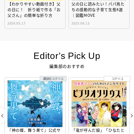
【わかりやすい動画付き】父
父の日に読みたい！パパ鳥た
の日に！ 折り紙で作る「お
ちの感動的な子育て生態4選
父さん」の簡単な折り方
｜図鑑MOVE
2026.05.17
2025.06.13
Editor’s Pick Up
編集部のおすすめ
講談社コクリコ
コクリコ
『神の蝶、舞う果て』公式サ
「竜が呼んだ娘」「ひなたと