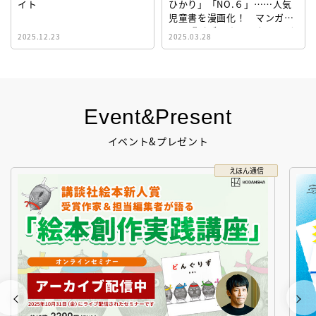
イト
ひかり」「NO.６」……人気
児童書を漫画化！ マンガサ
イト『ビブリオシリウス』誕
2025.12.23
2025.03.28
生！
Event&Present
イベント&プレゼント
えほん通信