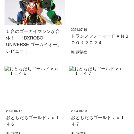
2024.07.19
５台のゴーカイマシンが合
トランスフォーマーＦＡＮＢ
体！ 「DXROBO
ＯＯＫ２０２４
UNIVERSE ゴーカイオー」
レビュー！
編: 講談社
2023.04.17
2024.04.23
おともだちゴールドｖｏｌ．
おともだちゴールドｖｏｌ．
４６
４７
著: 講談社
著: 講談社