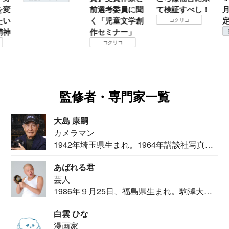
変
前選考委員に聞
て検証すべし！
月
い
く「児童文学創
定
コクリコ
神
作セミナー」
コクリコ
監修者・専門家一覧
大島 康嗣
カメラマン
1942年埼玉県生まれ。1964年講談社写真部
カメ...
あばれる君
芸人
1986年９月25日、福島県生まれ。駒澤大学
法学部...
白雲 ひな
漫画家