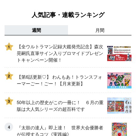
人気記事・連載ランキング
週間
月間
【全ウルトラマン記録大鑑発売記念】森次
1
晃嗣氏直筆サイン入りブロマイドプレゼン
トキャンペーン開催！
2
【第6話更新♡】 わんもあ！トランスフォ
ーマーごー！ごー！【月末更新】
3
50年以上の歴史がこの一冊に！ ６月の重
版は大人気シリーズの超百科です
『太鼓の達人』即上達！ 世界大会優勝者
が伝授するコツ《実践編》