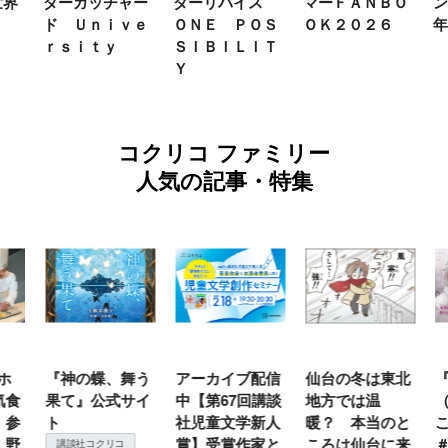
界
ダーガッチャー
ダーリバイス
マーＦＡＮＢＯ
ン
ド Ｕｎｉｖｅ
ＯＮＥ ＰＯＳ
ＯＫ２０２６
年
ｒｓｉｔｙ
ＳＩＢＩＬＩＴ
Ｙ
コクリコ ファミリー
人気の記事・特集
ホ
『神の蝶、舞う
アーカイブ配信
仙台の冬は東北
『
食
果て』公式サイ
中【第67回講談
地方では温
（
参
ト
社児童文学新人
暖？ 本当のと
こ
野
賞】受賞作家と
ころは仙台に来
＃
講談社コクリコ