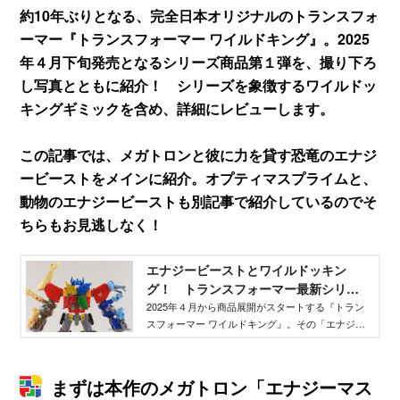
約10年ぶりとなる、完全日本オリジナルのトランスフォ
ーマー『トランスフォーマー ワイルドキング』。2025
年４月下旬発売となるシリーズ商品第１弾を、撮り下ろ
し写真とともに紹介！ シリーズを象徴するワイルドッ
キングギミックを含め、詳細にレビューします。
この記事では、メガトロンと彼に力を貸す恐竜のエナジ
ービーストをメインに紹介。オプティマスプライムと、
動物のエナジービーストも別記事で紹介しているのでそ
ちらもお見逃しなく！
エナジービーストとワイルドッキン
グ！ トランスフォーマー最新シリー
ズを最速レビュー！ - TELEMAGA.net
2025年４月から商品展開がスタートする『トラン
スフォーマー ワイルドキング』。その「エナジー
｜講談社
マスター オプティマスプライム」「エナジービー
スト ライトロング」「エナジービースト ハイドロ
ファント」を撮り下ろし写真とともに紹介！ ど
まずは本作のメガトロン「エナジーマス
こよりも早く詳細に迫ります！