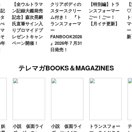
【全ウルトラマ
クリアボディの
【特別編】トラ
【
年記
ン記録大鑑発売
スタースクリー
ンスフォーマー
♡
タ
記念】森次晃嗣
ム付き！ 『ト
ごー！ごー！
ト
べ
氏直筆サイン入
ランスフォーマ
【月イチ更新】
マ
マ
りブロマイドプ
ー
ー
そ
レゼントキャン
FANBOOK2026
新
6年
ペーン開催！
』2026年７月31
日発売！
テレマガBOOKS＆MAGAZINES
妖
小説 仮面ライ
小説 仮面ライ
トランスフォー
テ