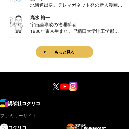
北海道出身。テレマガネット発の新人漫画
家。2020...
高水 裕一
宇宙論専攻の物理学者
1980年東京生まれ。早稲田大学理工学部物
理学科卒...
もっと見る
講談社コクリコ
ファミリーサイト
講談社の
コクリコ
動く図鑑MOVE