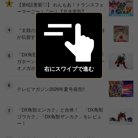
3
【第6話更新♡】 わんもあ！トランスフォ
ーマーごー！ごー！【月末更新】
『太鼓の達人』即上達！ 世界大会優勝者
が伝授するコツ《実践編》
「DX角獣エンカク」「角獣覚醒器 DXオメ
ガホーン」をレビュー！ 『角醒ハンター
オメガホーン』の玩具展開がスタート！
右にスワイプで進む
テレビマガジン2026年夏号発売!!
「DX角獣エンカク」と合体！ 「DX角獣
ゴウカク」「DX角獣ザンカク」をレビュ
ー！