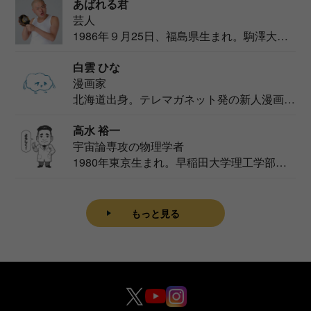
あばれる君
芸人
1986年９月25日、福島県生まれ。駒澤大学
法学部...
白雲 ひな
漫画家
北海道出身。テレマガネット発の新人漫画
家。2020...
高水 裕一
宇宙論専攻の物理学者
1980年東京生まれ。早稲田大学理工学部物
理学科卒...
もっと見る