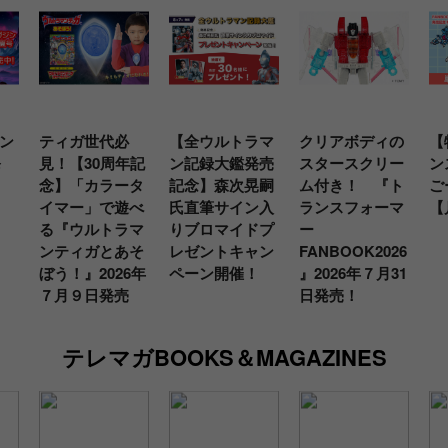
ン
ティガ世代必
【全ウルトラマ
クリアボディの
【
発
見！【30周年記
ン記録大鑑発売
スタースクリー
ン
念】「カラータ
記念】森次晃嗣
ム付き！ 『ト
ご
イマー」で遊べ
氏直筆サイン入
ランスフォーマ
【
る『ウルトラマ
りブロマイドプ
ー
ンティガとあそ
レゼントキャン
FANBOOK2026
ぼう！』2026年
ペーン開催！
』2026年７月31
７月９日発売
日発売！
テレマガBOOKS＆MAGAZINES