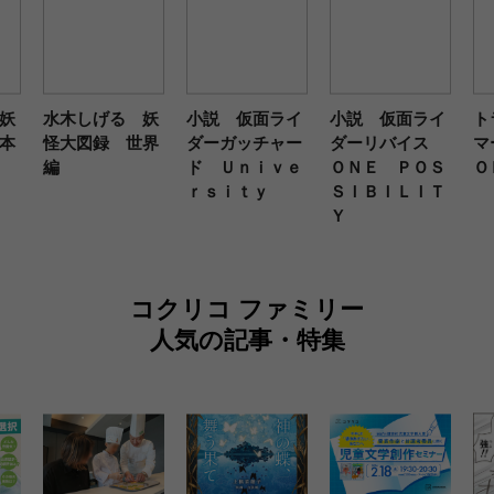
妖
水木しげる 妖
小説 仮面ライ
小説 仮面ライ
ト
本
怪大図録 世界
ダーガッチャー
ダーリバイス
マ
編
ド Ｕｎｉｖｅ
ＯＮＥ ＰＯＳ
Ｏ
ｒｓｉｔｙ
ＳＩＢＩＬＩＴ
Ｙ
コクリコ ファミリー
人気の記事・特集