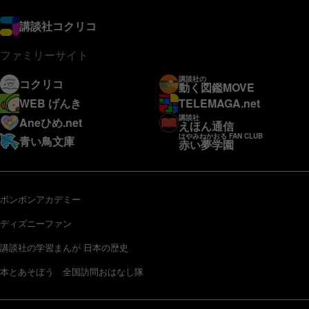
講談社コクリコ
ファミリーサイト
講談社の
コクリコ
動く図鑑MOVE
WEB げんき
TELEMAGA.net
講談社
Aneひめ.net
えほん通信
はやみねかおる FAN CLUB
青い鳥文庫
赤い夢学園
ボンボンアカデミー
ディズニーファン
講談社の学習まんが 日本の歴史
本とあそぼう 全国訪問おはなし隊