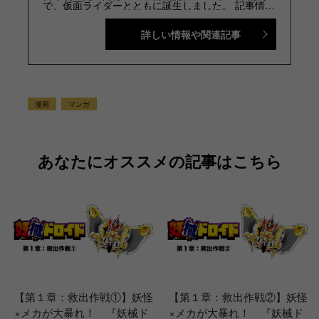
で、仮面ライダーとともに誕生しました。 記事情報
と付録の詳細は、YouTubeの『テレビマガジン 公
式動画チャンネル』で配信中。講談社発行の幼年・
詳しい情報や関連記事
児童・少年・少女向け雑誌の中では、『なかよし』
『たのしい幼稚園』『週刊少年マガジン』『別冊フ
レンド』に次いで歴史が長い雑誌です。 【SNS】
X（旧Twitter）：@tele_maga Instagram：＠
tele_maga
漫画
マンガ
あなたにオススメの記事はこちら
【第１章：救出作戦①】妖怪
【第１章：救出作戦②】妖怪
×メカが大暴れ！ 『妖械ド
×メカが大暴れ！ 『妖械ド