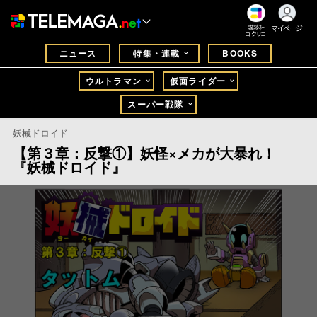
マイページ
講談社
コクリコ
ニュース
特集・連載
BOOKS
ウルトラマン
仮面ライダー
スーパー戦隊
妖械ドロイド
【第３章：反撃①】妖怪×メカが大暴れ！
『妖械ドロイド』