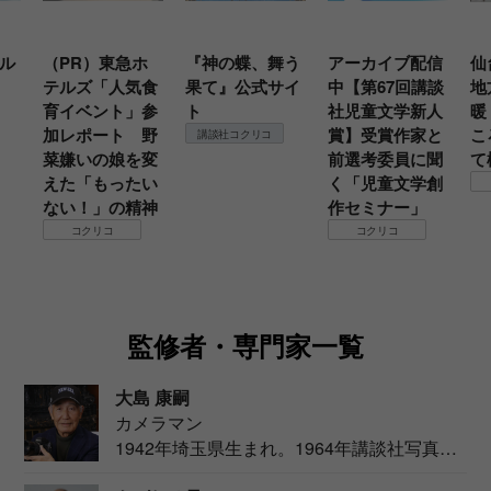
ル
（PR）東急ホ
『神の蝶、舞う
アーカイブ配信
仙
テルズ「人気食
果て』公式サイ
中【第67回講談
地
育イベント」参
ト
社児童文学新人
暖
加レポート 野
賞】受賞作家と
こ
講談社コクリコ
菜嫌いの娘を変
前選考委員に聞
て
えた「もったい
く「児童文学創
ない！」の精神
作セミナー」
コクリコ
コクリコ
監修者・専門家一覧
大島 康嗣
カメラマン
1942年埼玉県生まれ。1964年講談社写真部
カメ...