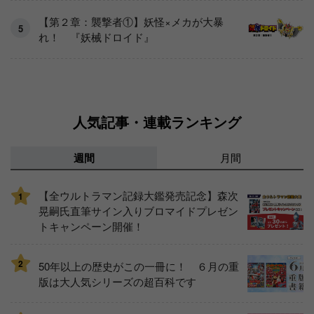
【第２章：襲撃者①】妖怪×メカが大暴
れ！ 『妖械ドロイド』
人気記事・連載ランキング
週間
月間
【全ウルトラマン記録大鑑発売記念】森次
1
晃嗣氏直筆サイン入りブロマイドプレゼン
トキャンペーン開催！
2
50年以上の歴史がこの一冊に！ ６月の重
版は大人気シリーズの超百科です