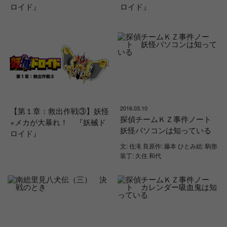
ロイド』
ロイド』
2016.03.10
【第１章：救出作戦③】妖怪
探偵チームＫＺ事件ノート
×メカが大暴れ！ 『妖械ド
妖怪パソコンは知っている
ロイド』
文: 住滝 良原作: 藤本 ひとみ絵: 駒形
装丁: 久住 和代