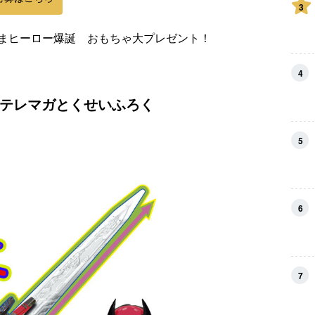
3
まヒーロー爆誕 おもちゃ大プレゼント！
4
テレマガとくせいふろく
5
6
7