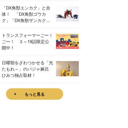
「DX角獣エンカク」と合
体！ 「DX角獣ゴウカ
ク」「DX角獣ザンカク」
をレビュー！
トランスフォーマーごー！
ごー！ ３～19話限定公
開中！
日曜朝をざわつかせる「光
たもれ～」のパジャ麻呂
ひみつ独占取材！
もっと見る