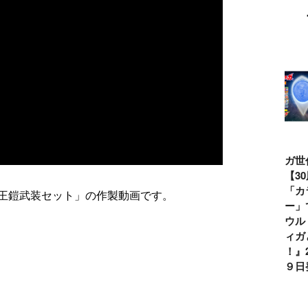
仮面ライダー誕
テレビマガジン
ティガ世代必
【全ウル
生55周年記
2026年夏号発
見！【30周年記
ン記録大
念！ 仮面ライ
売!!
念】「カラータ
記念】森
王鎧武装セット」の作製動画です。
ダー１号＝本郷
イマー」で遊べ
氏直筆サ
猛を演じた藤岡
る『ウルトラマ
りブロマ
弘、氏特別イン
ンティガとあそ
レゼント
タビュー
ぼう！』2026年
ペーン開
７月９日発売