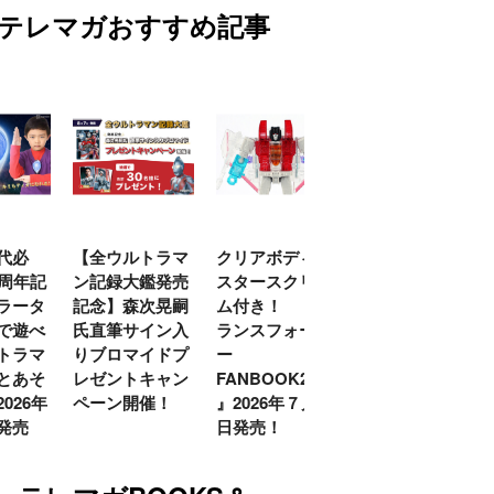
テレマガおすすめ記事
トラマ
クリアボディの
【特別編】トラ
【第6話更新
鑑発売
スタースクリー
ンスフォーマー
♡】 わんもあ！
次晃嗣
ム付き！ 『ト
ごー！ごー！
トランスフォー
イン入
ランスフォーマ
【月イチ更新】
マーごー！ご
イドプ
ー
ー！【月末更
キャン
FANBOOK2026
新】
催！
』2026年７月31
日発売！