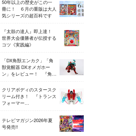
50年以上の歴史がこの一
冊に！ ６月の重版は大人
気シリーズの超百科です
『太鼓の達人』即上達！
世界大会優勝者が伝授する
コツ《実践編》
「DX角獣エンカク」「角
獣覚醒器 DXオメガホー
ン」をレビュー！ 『角醒
ハンター オメガホーン』
の玩具展開がスタート！
クリアボディのスタースク
リーム付き！ 『トランス
フォーマー
FANBOOK2026』2026年
７月31日発売！
テレビマガジン2026年夏
号発売!!