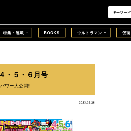
特集・連載
BOOKS
ウルトラマン
仮面
年４・５・６月号
ワー大公開!!
2023.02.28