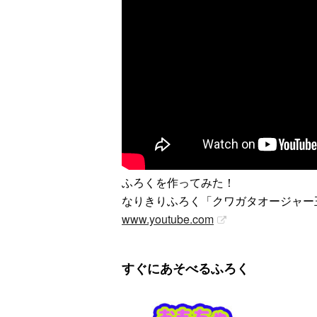
ィの
【特別編】トラ
【第6話更新
ウルトラマンシ
リー
ンスフォーマー
♡】 わんもあ！
リーズ60周年記
ふろくを作ってみた！
『ト
ごー！ごー！
トランスフォー
念！ ウルトラ
なりきりふろく「クワガタオージャー
ーマ
【月イチ更新】
マーごー！ご
セブン＝モロボ
www.youtube.com
ー！【月末更
シ・ダンを演じ
2026
新】
た森次晃嗣氏特
月31
別インタビュー
すぐにあそべるふろく