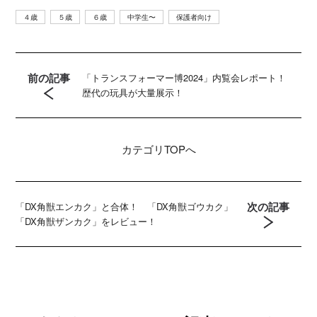
４歳
５歳
６歳
中学生〜
保護者向け
前の記事
「トランスフォーマー博2024」内覧会レポート！
歴代の玩具が大量展示！
カテゴリ
TOPへ
次の記事
「DX角獣エンカク」と合体！ 「DX角獣ゴウカク」
「DX角獣ザンカク」をレビュー！