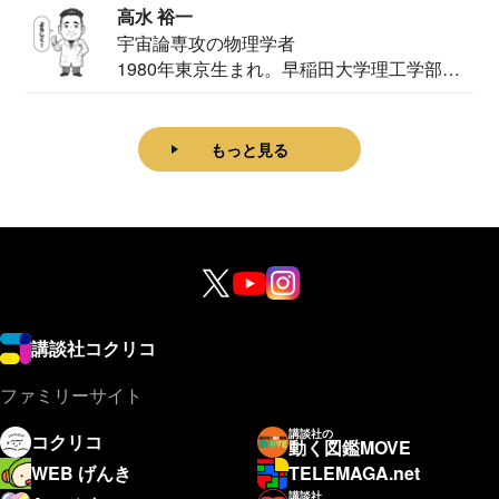
高水 裕一
宇宙論専攻の物理学者
1980年東京生まれ。早稲田大学理工学部物
理学科卒...
もっと見る
講談社コクリコ
ファミリーサイト
講談社の
コクリコ
動く図鑑MOVE
WEB げんき
TELEMAGA.net
講談社