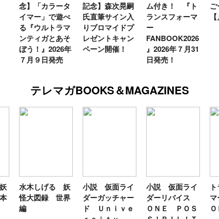
念】「カラータ
記念】森次晃嗣
ム付き！ 『ト
ご
イマー」で遊べ
氏直筆サイン入
ランスフォーマ
【
る『ウルトラマ
りブロマイドプ
ー
ンティガとあそ
レゼントキャン
FANBOOK2026
ぼう！』2026年
ペーン開催！
』2026年７月31
７月９日発売
日発売！
テレマガBOOKS＆MAGAZINES
妖
水木しげる 妖
小説 仮面ライ
小説 仮面ライ
ト
本
怪大図録 世界
ダーガッチャー
ダーリバイス
マ
編
ド Ｕｎｉｖｅ
ＯＮＥ ＰＯＳ
Ｏ