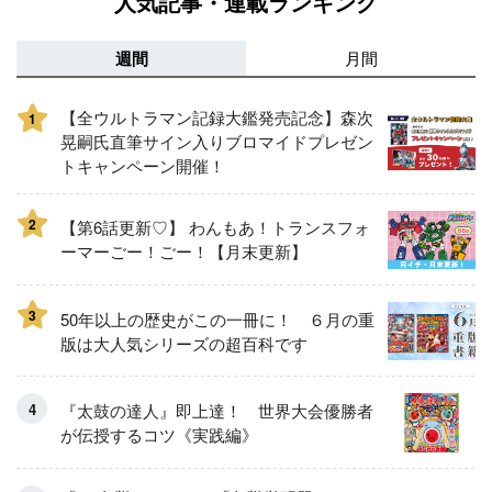
人気記事・連載ランキング
週間
月間
【全ウルトラマン記録大鑑発売記念】森次
1
晃嗣氏直筆サイン入りブロマイドプレゼン
トキャンペーン開催！
2
【第6話更新♡】 わんもあ！トランスフォ
ーマーごー！ごー！【月末更新】
3
50年以上の歴史がこの一冊に！ ６月の重
版は大人気シリーズの超百科です
『太鼓の達人』即上達！ 世界大会優勝者
が伝授するコツ《実践編》