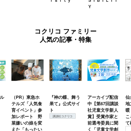
ｒｓｉｔｙ
ＳＩＢＩＬＩＴ
Ｙ
コクリコ ファミリー
人気の記事・特集
ル
（PR）東急ホ
『神の蝶、舞う
アーカイブ配信
仙
テルズ「人気食
果て』公式サイ
中【第67回講談
地
育イベント」参
ト
社児童文学新人
暖
加レポート 野
賞】受賞作家と
こ
講談社コクリコ
菜嫌いの娘を変
前選考委員に聞
て
えた「もったい
く「児童文学創