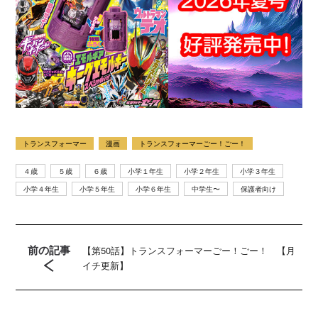
トランスフォーマー
漫画
トランスフォーマーごー！ごー！
４歳
５歳
６歳
小学１年生
小学２年生
小学３年生
小学４年生
小学５年生
小学６年生
中学生〜
保護者向け
前の記事
【第50話】トランスフォーマーごー！ごー！ 【月
イチ更新】