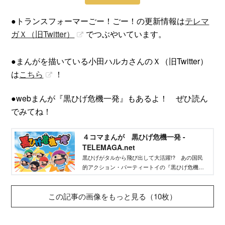
●トランスフォーマーごー！ごー！の更新情報は
テレマ
ガＸ（旧Twitter）
​でつぶやいています。
●まんがを描いている小田ハルカさんのＸ（旧Twitter）
は
こちら
！
●webまんが『黒ひげ危機一発』もあるよ！ ぜひ読ん
でみてね！
４コマまんが 黒ひげ危機一発 -
TELEMAGA.net
黒ひげがタルから飛び出して大活躍!? あの国民
的アクション・パーティートイの『黒ひげ危機一
発』が４コマまんがになって登場！
この記事の画像をもっと見る（10枚）