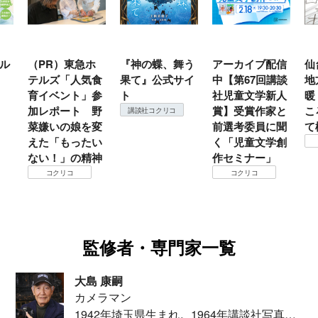
）東急ホ
『神の蝶、舞う
アーカイブ配信
仙台の冬は東
ズ「人気食
果て』公式サイ
中【第67回講談
地方では温
ベント」参
ト
社児童文学新人
暖？ 本当の
ポート 野
賞】受賞作家と
ころは仙台に
講談社コクリコ
いの娘を変
前選考委員に聞
て検証すべし
「もったい
く「児童文学創
コクリコ
！」の精神
作セミナー」
クリコ
コクリコ
監修者・専門家一覧
大島 康嗣
カメラマン
1942年埼玉県生まれ。1964年講談社写真部