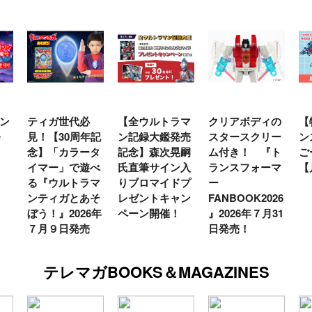
必
【全ウルトラマ
クリアボディの
【特別編】トラ
周年記
ン記録大鑑発売
スタースクリー
ンスフォーマー
ータ
記念】森次晃嗣
ム付き！ 『ト
ごー！ごー！
遊べ
氏直筆サイン入
ランスフォーマ
【月イチ更新】
ラマ
りブロマイドプ
ー
あそ
レゼントキャン
FANBOOK2026
26年
ペーン開催！
』2026年７月31
売
日発売！
テレマガBOOKS＆MAGAZINES