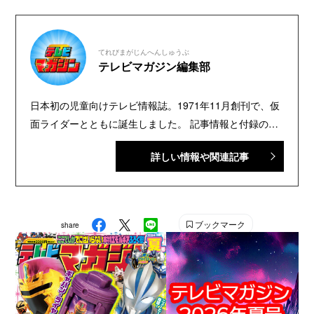
てれびまがじんへんしゅうぶ
テレビマガジン編集部
日本初の児童向けテレビ情報誌。1971年11月創刊で、仮
面ライダーとともに誕生しました。 記事情報と付録の詳
細は、YouTubeの『テレビマガジン 公式動画チャンネ
詳しい情報や関連記事
ル』で配信中。講談社発行の幼年・児童・少年・少女向
け雑誌の中では、『なかよし』『たのしい幼稚園』『週
刊少年マガジン』『別冊フレンド』に次いで歴史が長い
雑誌です。 【SNS】 X（旧Twitter）：@tele_maga
ブックマーク
share
Instagram：＠tele_maga