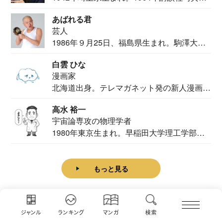
カメ...
あばれる君
芸人
1986年９月25日、福島県生まれ。駒澤大学
法学部...
白雲 ひな
漫画家
北海道出身。テレマガネット発の新人漫画
家。2020...
高水 裕一
宇宙論専攻の物理学者
1980年東京生まれ。早稲田大学理工学部物
理学科卒...
もっと見る
ジャンル
ランキング
マンガ
検索