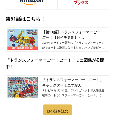
第51話はこちら！
【第51話】トランスフォーマーごー！
ごー！【月イチ更新】 -
TELEMAGA.net｜講談社
あのタカラトミー原作の『トランスフォーマー』
がキュートな漫画になりました。バンブルビー、
オプティマスプライムだけでなく、メガトロンな
ど悪役キャラも大活躍！ 毎月15日にアップされ
「トランスフォーマーごー！ごー！」ミニ図鑑が公開
ます。よろしく！
中！
「トランスフォーマーごー！ごー！」
キャラクターミニずかん
テレビマガジン本誌、テレマガネットで大好評連
載中の「トランスフォーマーごー！ごー！」に登
場するキャラクターを紹介！
他の話を読む