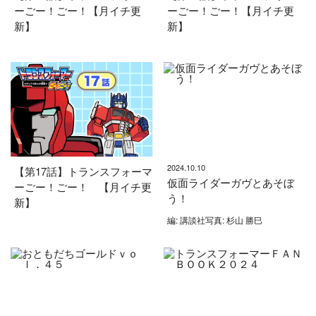
ーごー！ごー！【月イチ更
ーごー！ごー！【月イチ更
新】
新】
2024.10.10
【第17話】トランスフォーマ
仮面ライダーガヴとあそぼ
ーごー！ごー！ 【月イチ更
う！
新】
編: 講談社写真: 杉山 勝巳