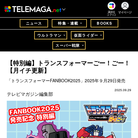
マイページ
講談社
コクリコ
ニュース
特集・連載
BOOKS
ウルトラマン
仮面ライダー
スーパー戦隊
【特別編】トランスフォーマーごー！ごー！
【月イチ更新】
「トランスフォーマーFANBOOK2025」2025年９月29日発売
2025.09.29
テレビマガジン編集部