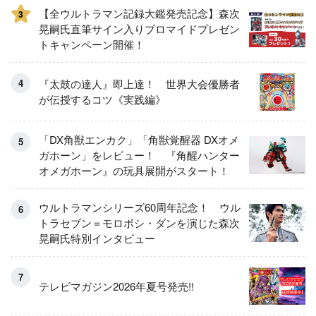
【全ウルトラマン記録大鑑発売記念】森次
3
晃嗣氏直筆サイン入りブロマイドプレゼン
トキャンペーン開催！
『太鼓の達人』即上達！ 世界大会優勝者
が伝授するコツ《実践編》
「DX角獣エンカク」「角獣覚醒器 DXオメ
ガホーン」をレビュー！ 『角醒ハンター
オメガホーン』の玩具展開がスタート！
ウルトラマンシリーズ60周年記念！ ウル
トラセブン＝モロボシ・ダンを演じた森次
晃嗣氏特別インタビュー
テレビマガジン2026年夏号発売!!