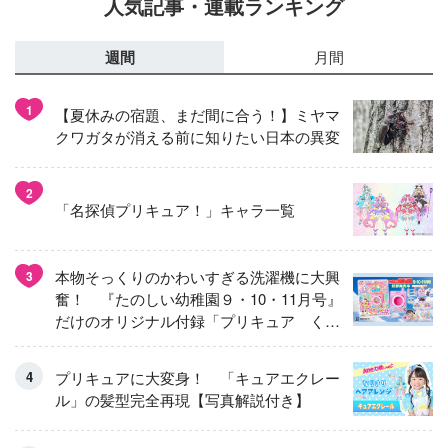
人気記事・連載ランキング
週間
月間
1
【夏休みの宿題、まだ間に合う！】ミヤマ
クワガタが消える前に知りたい日本の異変
2
「名探偵プリキュア！」キャラ一覧
本物そっくりのかわいすぎる洗濯機に大興
3
奮！ 『たのしい幼稚園９・10・11月号』
だけのオリジナル付録「プリキュア くる
くるせんたくき」
プリキュアに大変身！ 「キュアエクレー
ル」の髪型完全再現【写真解説付き】