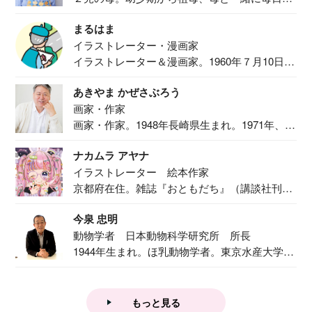
食事作り...
まるはま
イラストレーター・漫画家
イラストレーター＆漫画家。1960年７月10日生
ま...
あきやま かぜさぶろう
画家・作家
画家・作家。1948年長崎県生まれ。1971年、
二...
ナカムラ アヤナ
イラストレーター 絵本作家
京都府在住。雑誌『おともだち』（講談社刊）
で『おし...
今泉 忠明
動物学者 日本動物科学研究所 所長
1944年生まれ。ほ乳動物学者。東京水産大学卒
業後...
もっと見る