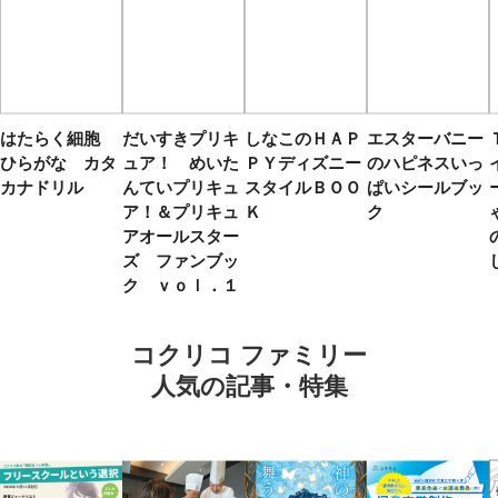
はたらく細胞
だいすきプリキ
しなこのＨＡＰ
エスターバニー
ひらがな カタ
ュア！ めいた
ＰＹディズニー
のハピネスいっ
カナドリル
んていプリキュ
スタイルＢＯＯ
ぱいシールブッ
ア！＆プリキュ
Ｋ
ク
アオールスター
ズ ファンブッ
ク ｖｏｌ．１
コクリコ ファミリー
人気の記事・特集