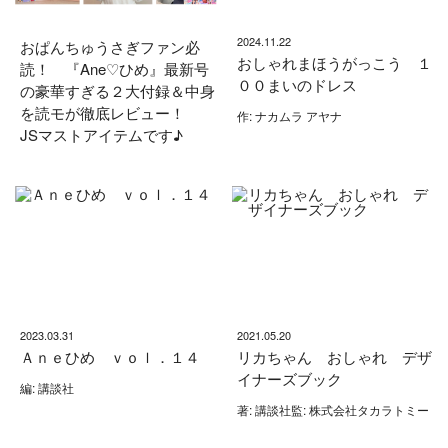
2024.11.22
おぱんちゅうさぎファン必
おしゃれまほうがっこう １
読！ 『Ane♡ひめ』最新号
００まいのドレス
の豪華すぎる２大付録＆中身
を読モが徹底レビュー！
作: ナカムラ アヤナ
JSマストアイテムです♪
2023.03.31
2021.05.20
Ａｎｅひめ ｖｏｌ．１４
リカちゃん おしゃれ デザ
イナーズブック
編: 講談社
著: 講談社監: 株式会社タカラトミー