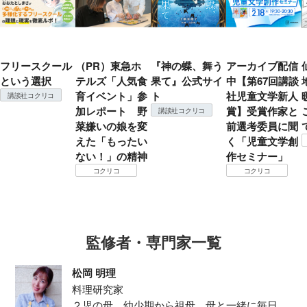
フリースクール
（PR）東急ホ
『神の蝶、舞う
アーカイブ配信
という選択
テルズ「人気食
果て』公式サイ
中【第67回講談
育イベント」参
ト
社児童文学新人
講談社コクリコ
加レポート 野
賞】受賞作家と
講談社コクリコ
菜嫌いの娘を変
前選考委員に聞
えた「もったい
く「児童文学創
ない！」の精神
作セミナー」
コクリコ
コクリコ
監修者・専門家一覧
松岡 明理
料理研究家
２児の母。幼少期から祖母、母と一緒に毎日の