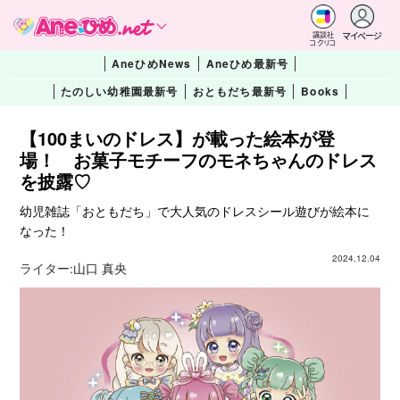
マイページ
講談社
コクリコ
AneひめNews
Aneひめ最新号
たのしい幼稚園最新号
おともだち最新号
Books
【100まいのドレス】が載った絵本が登
場！ お菓子モチーフのモネちゃんのドレス
を披露♡
幼児雑誌「おともだち」で大人気のドレスシール遊びが絵本に
なった！
2024.12.04
ライター:
山口 真央