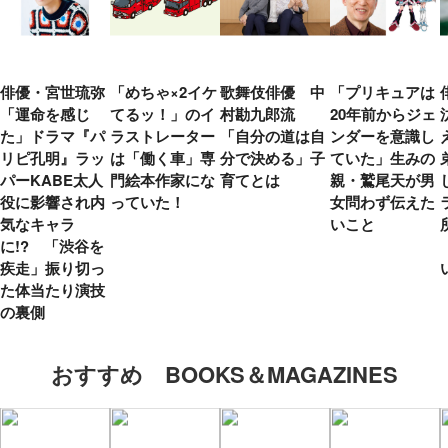
俳優・宮世琉弥
「めちゃ×2イケ
歌舞伎俳優 中
「プリキュアは
「運命を感じ
てるッ！」のイ
村勘九郎流
20年前からジェ
た」ドラマ『パ
ラストレーター
「自分の道は自
ンダーを意識し
リピ孔明』ラッ
は「働く車」専
分で決める」子
ていた」生みの
パーKABE太人
門絵本作家にな
育てとは
親・鷲尾天が男
役に影響され内
っていた！
女問わず伝えた
気なキャラ
いこと
に!? 「渋谷を
疾走」振り切っ
た体当たり演技
の裏側
おすすめ BOOKS＆MAGAZINES