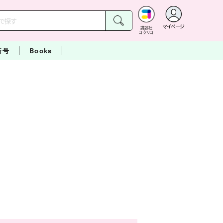
マイページ
講談社
コクリコ
新号
Books