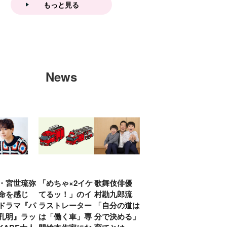
もっと見る
News
・宮世琉弥
「めちゃ×2イケ
歌舞伎俳優 中
「プリキュアは
俳優
命を感じ
てるッ！」のイ
村勘九郎流
20年前からジェ
汰「
ドラマ『パ
ラストレーター
「自分の道は自
ンダーを意識し
える
孔明』ラッ
は「働く車」専
分で決める」子
ていた」生みの
弟み