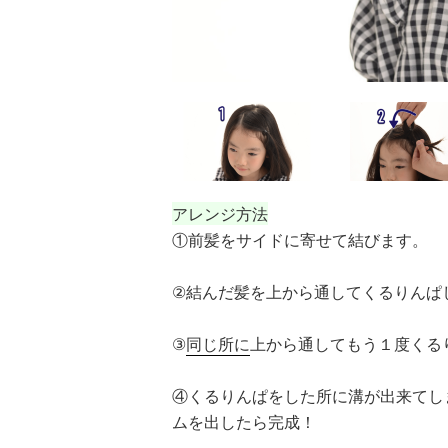
アレンジ方法
①前髪をサイドに寄せて結びます。
②結んだ髪を上から通してくるりんぱ
③
同じ所に
上から通してもう１度くる
④くるりんぱをした所に溝が出来てし
ムを出したら完成！