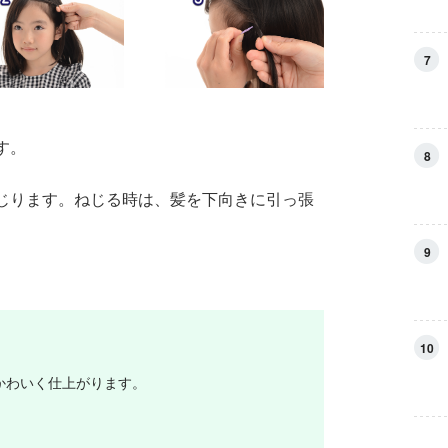
7
す。
8
じります。ねじる時は、髪を下向きに引っ張
9
10
かわいく仕上がります。