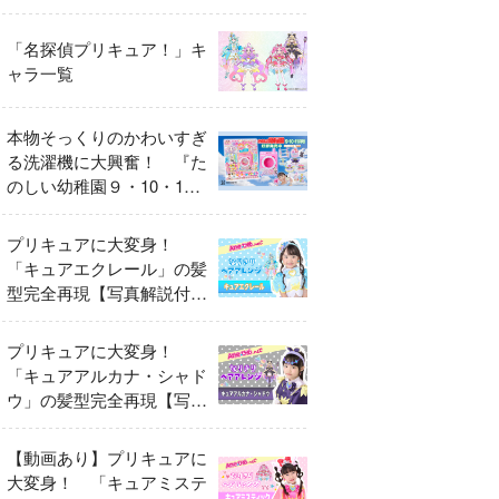
異変
「名探偵プリキュア！」キ
ャラ一覧
本物そっくりのかわいすぎ
る洗濯機に大興奮！ 『た
のしい幼稚園９・10・11
月号』だけのオリジナル付
録「プリキュア くるくる
プリキュアに大変身！
せんたくき」
「キュアエクレール」の髪
型完全再現【写真解説付
き】
プリキュアに大変身！
「キュアアルカナ・シャド
ウ」の髪型完全再現【写真
解説付き】
【動画あり】プリキュアに
大変身！ 「キュアミステ