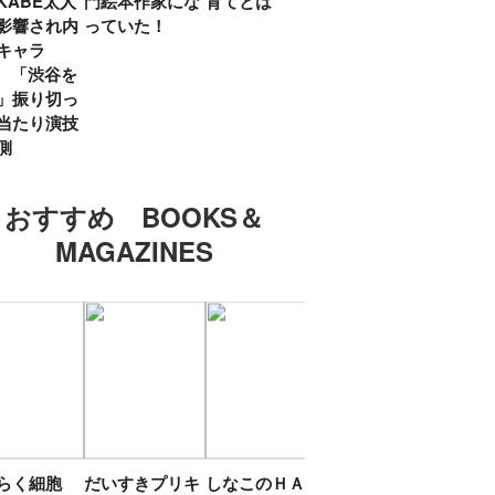
KABE太人
門絵本作家にな
育てとは
親・鷲尾天が男
したひ
影響され内
っていた！
女問わず伝えた
ラマ
キャラ
いこと
所』
? 「渋谷を
「お
」振り切っ
い」
当たり演技
側
おすすめ BOOKS＆
MAGAZINES
たらく細胞
だいすきプリキ
しなこのＨＡＰ
エスターバニー
ＴＯ