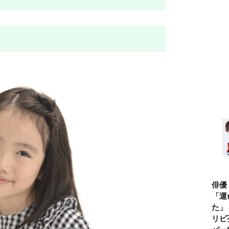
俳優
「運
た」
リピ