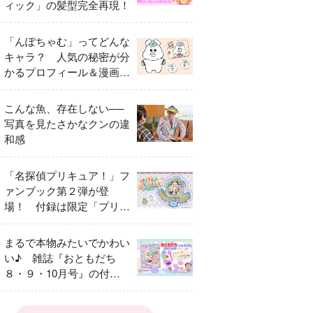
ィック」の髪型完全再現！
「んぽちゃむ」ってどんな
キャラ？ 人気の秘密が分
かるプロフィール＆漫画ま
とめ
こんな魚、存在しない──
写真を見たさかなクンの違
和感
「名探偵プリキュア！」フ
ァンブック第２弾が登
場！ 付録は限定「プリキ
ュアマコトジュエル キュ
アアルカナ・シャドウ ア
まるで本物みたいでかわい
イスver.」 キュアエクレ
い♪ 雑誌『おともだち
ールを大特集！
８・９・10月号』の付録
は『サーティワン アイス
クリームやさん』