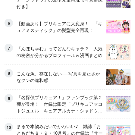
付き】
【動画あり】プリキュアに大変身！ 「キ
ュアミスティック」の髪型完全再現！
「んぽちゃむ」ってどんなキャラ？ 人気
の秘密が分かるプロフィール＆漫画まとめ
こんな魚、存在しない──写真を見たさか
なクンの違和感
「名探偵プリキュア！」ファンブック第２
弾が登場！ 付録は限定「プリキュアマコ
トジュエル キュアアルカナ・シャドウ
アイスver.」 キュアエクレールを大特
集！
まるで本物みたいでかわいい♪ 雑誌『お
ともだち８・９・10月号』の付録は『サー