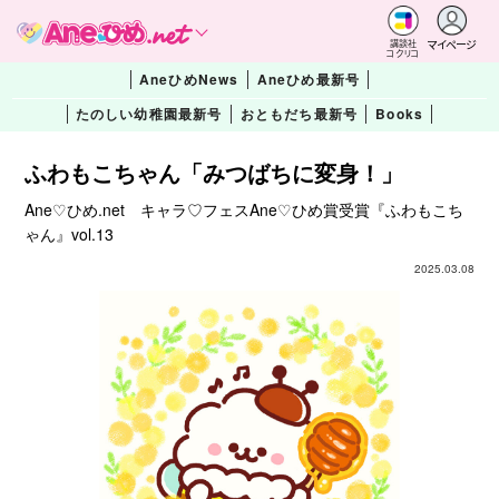
マイページ
講談社
コクリコ
AneひめNews
Aneひめ最新号
たのしい幼稚園最新号
おともだち最新号
Books
ふわもこちゃん「みつばちに変身！」
Ane♡ひめ.net キャラ♡フェスAne♡ひめ賞受賞『ふわもこち
ゃん』vol.13
2025.03.08