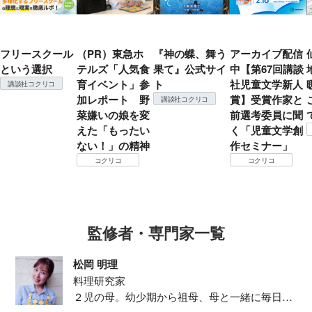
フリースクール
（PR）東急ホ
『神の蝶、舞う
アーカイブ配信
という選択
テルズ「人気食
果て』公式サイ
中【第67回講談
育イベント」参
ト
社児童文学新人
講談社コクリコ
加レポート 野
賞】受賞作家と
講談社コクリコ
菜嫌いの娘を変
前選考委員に聞
えた「もったい
く「児童文学創
ない！」の精神
作セミナー」
コクリコ
コクリコ
監修者・専門家一覧
松岡 明理
料理研究家
２児の母。幼少期から祖母、母と一緒に毎日の