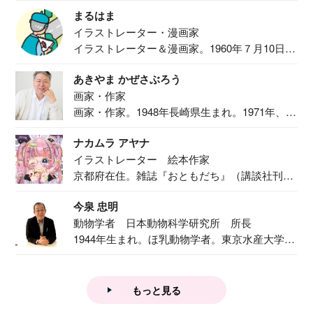
食事作り...
まるはま
イラストレーター・漫画家
イラストレーター＆漫画家。1960年７月10日生
ま...
あきやま かぜさぶろう
画家・作家
画家・作家。1948年長崎県生まれ。1971年、
二...
ナカムラ アヤナ
イラストレーター 絵本作家
京都府在住。雑誌『おともだち』（講談社刊）
で『おし...
今泉 忠明
動物学者 日本動物科学研究所 所長
1944年生まれ。ほ乳動物学者。東京水産大学卒
業後...
もっと見る