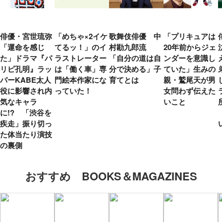
俳優・宮世琉弥
「めちゃ×2イケ
歌舞伎俳優 中
「プリキュアは
「運命を感じ
てるッ！」のイ
村勘九郎流
20年前からジェ
た」ドラマ『パ
ラストレーター
「自分の道は自
ンダーを意識し
リピ孔明』ラッ
は「働く車」専
分で決める」子
ていた」生みの
パーKABE太人
門絵本作家にな
育てとは
親・鷲尾天が男
役に影響され内
っていた！
女問わず伝えた
気なキャラ
いこと
に!? 「渋谷を
疾走」振り切っ
た体当たり演技
の裏側
おすすめ BOOKS＆MAGAZINES