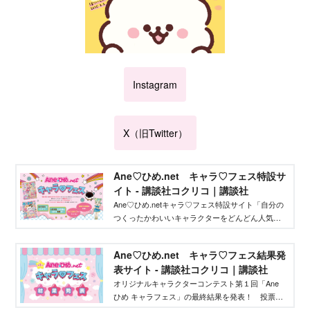
Instagram
X（旧Twitter）
Ane♡ひめ.net キャラ♡フェス特設サ
イト - 講談社コクリコ｜講談社
Ane♡ひめ.netキャラ♡フェス特設サイト「自分の
つくったかわいいキャラクターをどんどん人気者
にしてバズらせたい」「自分のキャラクターの絵
本やグッズを作りたい」そんな、キャラクターを
Ane♡ひめ.net キャラ♡フェス結果発
作りたいクリエイターを応援するイベントです！
表サイト - 講談社コクリコ｜講談社
オリジナルキャラクターコンテスト第１回「Ane
ひめ キャラフェス」の最終結果を発表！ 投票結
果を踏まえ、講談社ウェブマガジン「Ane♡ひ