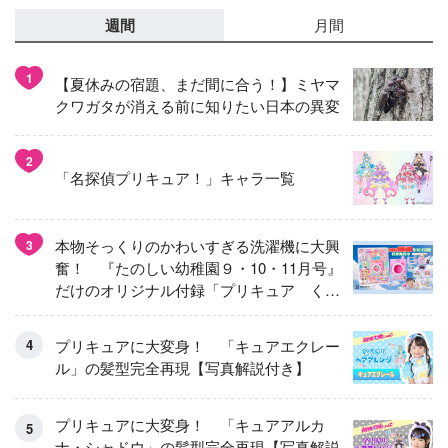
週間
月間
1
【夏休みの宿題、まだ間に合う！】ミヤマ
クワガタが消える前に知りたい日本の異変
2
「名探偵プリキュア！」キャラ一覧
本物そっくりのかわいすぎる洗濯機に大興
3
奮！ 『たのしい幼稚園９・10・11月号』
だけのオリジナル付録「プリキュア くる
くるせんたくき」
プリキュアに大変身！ 「キュアエクレー
ル」の髪型完全再現【写真解説付き】
プリキュアに大変身！ 「キュアアルカ
ナ・シャドウ」の髪型完全再現【写真解説