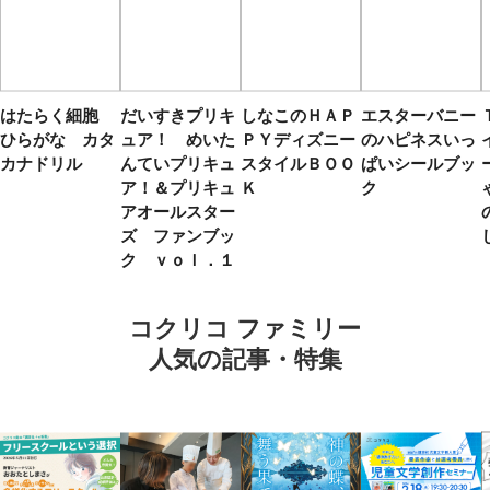
はたらく細胞
だいすきプリキ
しなこのＨＡＰ
エスターバニー
ひらがな カタ
ュア！ めいた
ＰＹディズニー
のハピネスいっ
カナドリル
んていプリキュ
スタイルＢＯＯ
ぱいシールブッ
ア！＆プリキュ
Ｋ
ク
アオールスター
ズ ファンブッ
ク ｖｏｌ．１
コクリコ ファミリー
人気の記事・特集