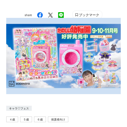
め.net」編集部が最終選考を行い、優秀作品を決定
しました。
ブックマーク
share
キャラ♡フェス
４歳
５歳
６歳
保護者向け