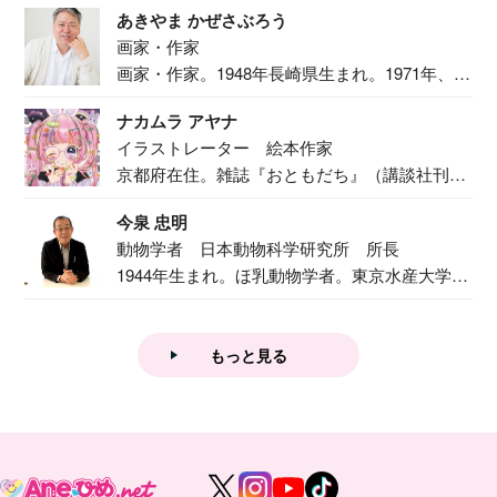
あきやま かぜさぶろう
画家・作家
画家・作家。1948年長崎県生まれ。1971年、
二...
ナカムラ アヤナ
イラストレーター 絵本作家
京都府在住。雑誌『おともだち』（講談社刊）
で『おし...
今泉 忠明
動物学者 日本動物科学研究所 所長
1944年生まれ。ほ乳動物学者。東京水産大学卒
業後...
もっと見る