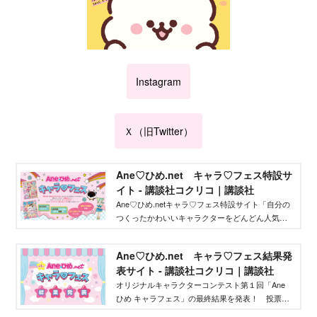
Instagram
Ｘ（旧Twitter）
Ane♡ひめ.net キャラ♡フェス特設サ
イト - 講談社コクリコ｜講談社
Ane♡ひめ.netキャラ♡フェス特設サイト「自分の
つくったかわいいキャラクターをどんどん人気者
にしてバズらせたい」「自分のキャラクターの絵
本やグッズを作りたい」そんな、キャラクターを
Ane♡ひめ.net キャラ♡フェス結果発
作りたいクリエイターを応援するイベントです！
表サイト - 講談社コクリコ｜講談社
オリジナルキャラクターコンテスト第１回「Ane
ひめ キャラフェス」の最終結果を発表！ 投票結
果を踏まえ、講談社ウェブマガジン「Ane♡ひ