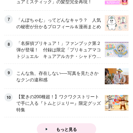
ュアミスティック」の髪型完全再現！
「んぽちゃむ」ってどんなキャラ？ 人気
の秘密が分かるプロフィール＆漫画まとめ
「名探偵プリキュア！」ファンブック第２
弾が登場！ 付録は限定「プリキュアマコ
トジュエル キュアアルカナ・シャドウ
アイスver.」 キュアエクレールを大特
集！
こんな魚、存在しない──写真を見たさか
なクンの違和感
【驚きの200種超！】ワクワクストリート
で手に入る『トムとジェリー』限定グッズ
特集
もっと見る