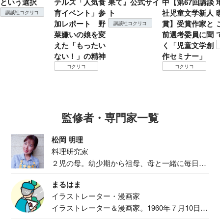
という選択
テルズ「人気食
果て』公式サイ
中【第67回講談
育イベント」参
ト
社児童文学新人
講談社コクリコ
加レポート 野
賞】受賞作家と
講談社コクリコ
菜嫌いの娘を変
前選考委員に聞
えた「もったい
く「児童文学創
ない！」の精神
作セミナー」
コクリコ
コクリコ
監修者・専門家一覧
松岡 明理
料理研究家
２児の母。幼少期から祖母、母と一緒に毎日の
食事作り...
まるはま
イラストレーター・漫画家
イラストレーター＆漫画家。1960年７月10日生
ま...