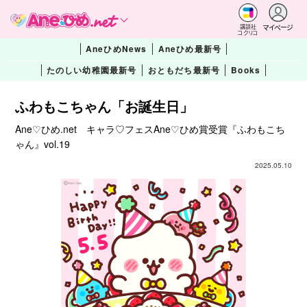
マイページ
講談社
コクリコ
AneひめNews
Aneひめ最新号
たのしい幼稚園最新号
おともだち最新号
Books
ふわもこちゃん「お誕生日」
Ane♡ひめ.net キャラ♡フェスAne♡ひめ賞受賞『ふわもこち
ゃん』vol.19
2025.05.10