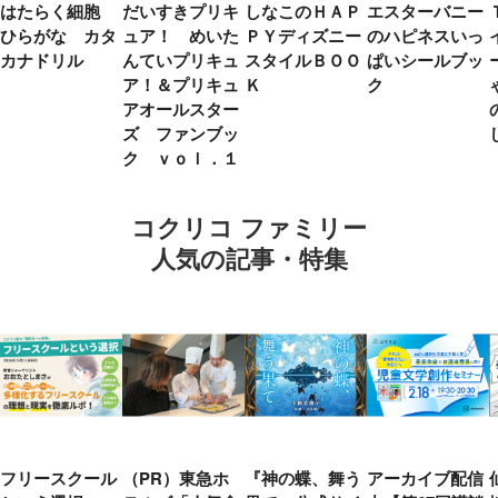
はたらく細胞
だいすきプリキ
しなこのＨＡＰ
エスターバニー
ひらがな カタ
ュア！ めいた
ＰＹディズニー
のハピネスいっ
カナドリル
んていプリキュ
スタイルＢＯＯ
ぱいシールブッ
ア！＆プリキュ
Ｋ
ク
アオールスター
ズ ファンブッ
ク ｖｏｌ．１
コクリコ ファミリー
人気の記事・特集
フリースクール
（PR）東急ホ
『神の蝶、舞う
アーカイブ配信