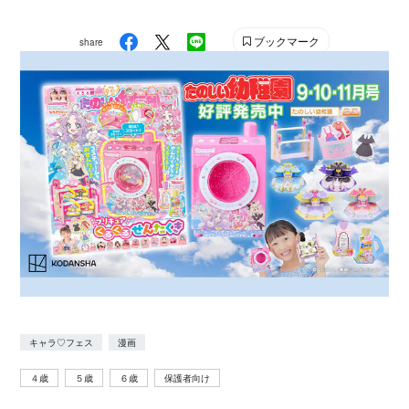
め.net」編集部が最終選考を行い、優秀作品を決定
しました。
ブックマーク
share
キャラ♡フェス
漫画
４歳
５歳
６歳
保護者向け