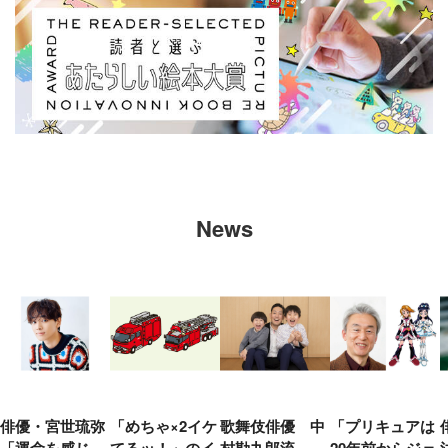
News
俳優・宮世琉弥
「めちゃ×2イケ
歌舞伎俳優 中
「プリキュアは