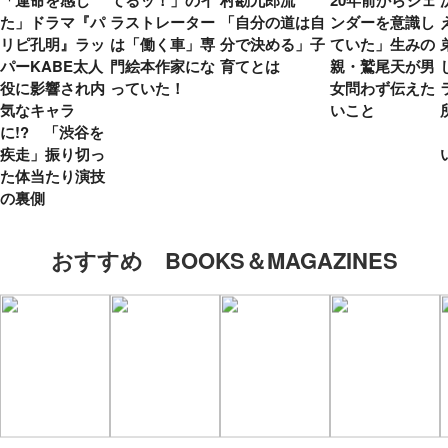
「運命を感じ
てるッ！」のイ
村勘九郎流
20年前からジェ
た」ドラマ『パ
ラストレーター
「自分の道は自
ンダーを意識し
リピ孔明』ラッ
は「働く車」専
分で決める」子
ていた」生みの
パーKABE太人
門絵本作家にな
育てとは
親・鷲尾天が男
役に影響され内
っていた！
女問わず伝えた
気なキャラ
いこと
に!? 「渋谷を
疾走」振り切っ
た体当たり演技
の裏側
おすすめ BOOKS＆MAGAZINES