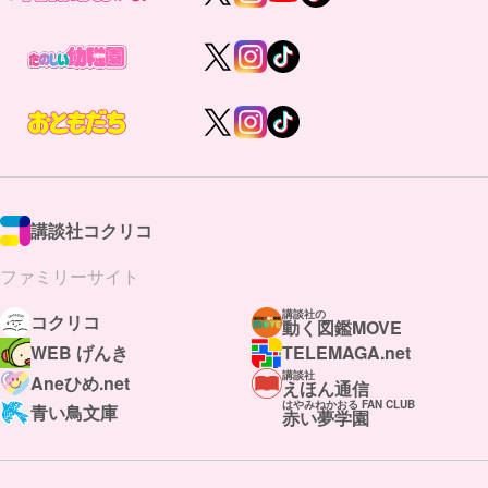
講談社コクリコ
ファミリーサイト
講談社の
コクリコ
動く図鑑MOVE
WEB げんき
TELEMAGA.net
講談社
Aneひめ.net
えほん通信
はやみねかおる FAN CLUB
青い鳥文庫
赤い夢学園