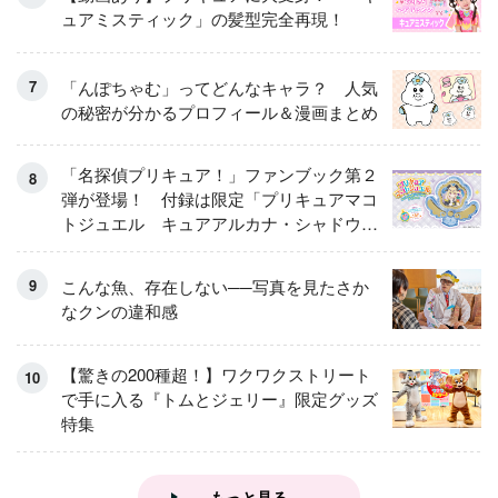
ュアミスティック」の髪型完全再現！
「んぽちゃむ」ってどんなキャラ？ 人気
の秘密が分かるプロフィール＆漫画まとめ
「名探偵プリキュア！」ファンブック第２
弾が登場！ 付録は限定「プリキュアマコ
トジュエル キュアアルカナ・シャドウ
アイスver.」 キュアエクレールを大特
集！
こんな魚、存在しない──写真を見たさか
なクンの違和感
【驚きの200種超！】ワクワクストリート
で手に入る『トムとジェリー』限定グッズ
特集
もっと見る