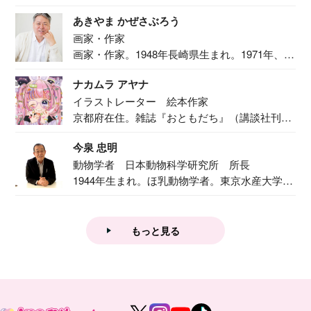
ま...
あきやま かぜさぶろう
画家・作家
画家・作家。1948年長崎県生まれ。1971年、
二...
ナカムラ アヤナ
イラストレーター 絵本作家
京都府在住。雑誌『おともだち』（講談社刊）
で『おし...
今泉 忠明
動物学者 日本動物科学研究所 所長
1944年生まれ。ほ乳動物学者。東京水産大学卒
業後...
もっと見る