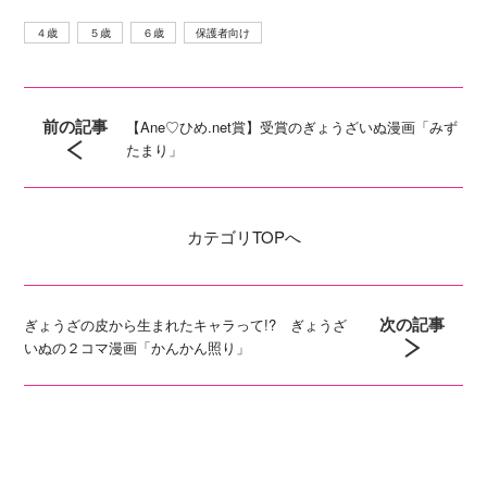
４歳
５歳
６歳
保護者向け
前の記事
【Ane♡ひめ.net賞】受賞のぎょうざいぬ漫画「みず
たまり」
カテゴリ
TOPへ
次の記事
ぎょうざの皮から生まれたキャラって!? ぎょうざ
いぬの２コマ漫画「かんかん照り」