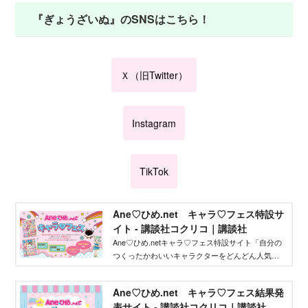
『ぎょうざいぬ』のSNSはこちら！
Ｘ（旧Twitter）
Instagram
TikTok
Ane♡ひめ.net キャラ♡フェス特設サ
イト - 講談社コクリコ｜講談社
Ane♡ひめ.netキャラ♡フェス特設サイト「自分の
つくったかわいいキャラクターをどんどん人気者
にしてバズらせたい」「自分のキャラクターの絵
本やグッズを作りたい」そんな、キャラクターを
Ane♡ひめ.net キャラ♡フェス結果発
作りたいクリエイターを応援するイベントです！
表サイト - 講談社コクリコ｜講談社