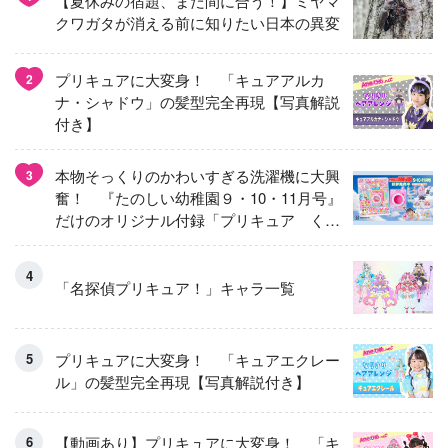
【夏休みの宿題、まだ間に合う！】ミヤマ
クワガタが消える前に知りたい日本の異変
プリキュアに大変身！ 「キュアアルカ
2
ナ・シャドウ」の髪型完全再現【写真解説
付き】
本物そっくりのかわいすぎる洗濯機に大興
3
奮！ 『たのしい幼稚園９・10・11月号』
だけのオリジナル付録「プリキュア くる
くるせんたくき」
「名探偵プリキュア！」キャラ一覧
プリキュアに大変身！ 「キュアエクレー
ル」の髪型完全再現【写真解説付き】
【動画あり】プリキュアに大変身！ 「キ