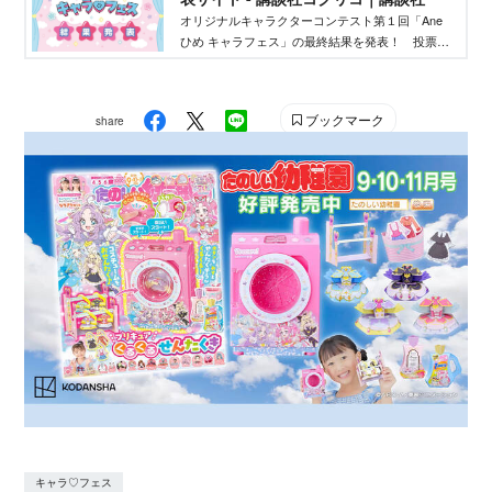
オリジナルキャラクターコンテスト第１回「Ane
ひめ キャラフェス」の最終結果を発表！ 投票結
果を踏まえ、講談社ウェブマガジン「Ane♡ひ
め.net」編集部が最終選考を行い、優秀作品を決定
しました。
ブックマーク
share
キャラ♡フェス