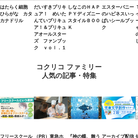
はたらく細胞
だいすきプリキ
しなこのＨＡＰ
エスターバニー
ひらがな カタ
ュア！ めいた
ＰＹディズニー
のハピネスいっ
カナドリル
んていプリキュ
スタイルＢＯＯ
ぱいシールブッ
ア！＆プリキュ
Ｋ
ク
アオールスター
ズ ファンブッ
ク ｖｏｌ．１
コクリコ ファミリー
人気の記事・特集
フリースクール
（PR）東急ホ
『神の蝶、舞う
アーカイブ配信