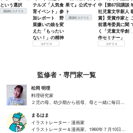
という選択
テルズ「人気食
果て』公式サイ
中【第67回講談
育イベント」参
ト
社児童文学新人
講談社コクリコ
加レポート 野
賞】受賞作家と
講談社コクリコ
菜嫌いの娘を変
前選考委員に聞
えた「もったい
く「児童文学創
ない！」の精神
作セミナー」
コクリコ
コクリコ
監修者・専門家一覧
松岡 明理
料理研究家
２児の母。幼少期から祖母、母と一緒に毎日の
食事作り...
まるはま
イラストレーター・漫画家
イラストレーター＆漫画家。1960年７月10日生