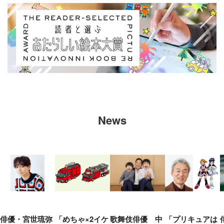
News
俳優・宮世琉弥
「めちゃ×2イケ
歌舞伎俳優 中
「プリキュアは