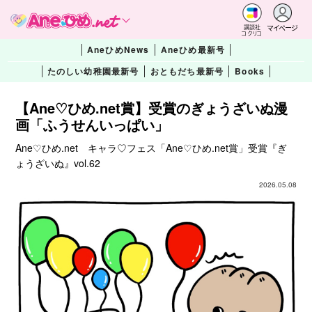
マイページ
講談社
コクリコ
AneひめNews
Aneひめ最新号
たのしい幼稚園最新号
おともだち最新号
Books
【Ane♡ひめ.net賞】受賞のぎょうざいぬ漫
画「ふうせんいっぱい」
Ane♡ひめ.net キャラ♡フェス「Ane♡ひめ.net賞」受賞『ぎ
ょうざいぬ』vol.62
2026.05.08