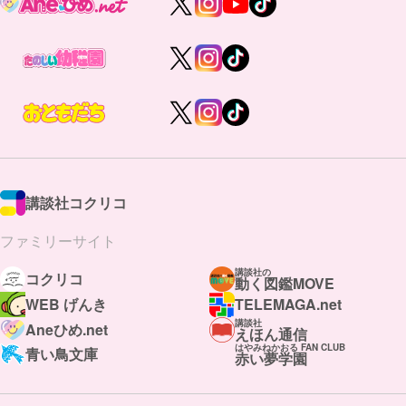
講談社コクリコ
ファミリーサイト
講談社の
コクリコ
動く図鑑MOVE
WEB げんき
TELEMAGA.net
講談社
Aneひめ.net
えほん通信
はやみねかおる FAN CLUB
青い鳥文庫
赤い夢学園