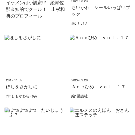
2021.08.23
イケメンは小説家!? 綾瀬佐
ちいかわ シールいっぱいブ
那＆知的でクール！ 上杉和
ック
典のプロフィール
著: ナガノ
2017.11.09
2024.09.28
ほしをさがしに
Ａｎｅひめ ｖｏｌ．１７
作: しもかわら ゆみ
編: 講談社