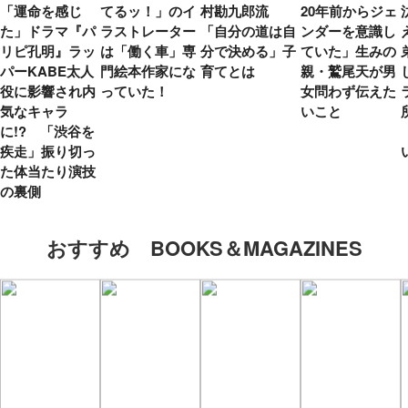
「運命を感じ
てるッ！」のイ
村勘九郎流
20年前からジェ
た」ドラマ『パ
ラストレーター
「自分の道は自
ンダーを意識し
リピ孔明』ラッ
は「働く車」専
分で決める」子
ていた」生みの
パーKABE太人
門絵本作家にな
育てとは
親・鷲尾天が男
役に影響され内
っていた！
女問わず伝えた
気なキャラ
いこと
に!? 「渋谷を
疾走」振り切っ
た体当たり演技
の裏側
おすすめ BOOKS＆MAGAZINES