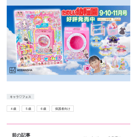
キャラ♡フェス
４歳
５歳
６歳
保護者向け
前の記事