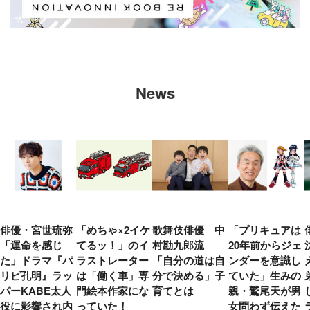
News
俳優・宮世琉弥
「めちゃ×2イケ
歌舞伎俳優 中
「プリキュアは
「運命を感じ
てるッ！」のイ
村勘九郎流
20年前からジェ
た」ドラマ『パ
ラストレーター
「自分の道は自
ンダーを意識し
リピ孔明』ラッ
は「働く車」専
分で決める」子
ていた」生みの
パーKABE太人
門絵本作家にな
育てとは
親・鷲尾天が男
役に影響され内
っていた！
女問わず伝えた