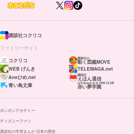
講談社コクリコ
ファミリーサイト
講談社の
コクリコ
動く図鑑MOVE
WEB げんき
TELEMAGA.net
講談社
Aneひめ.net
えほん通信
はやみねかおる FAN CLUB
青い鳥文庫
赤い夢学園
ボンボンアカデミー
ディズニーファン
講談社の学習まんが 日本の歴史