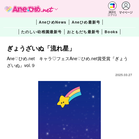
マイページ
講談社
コクリコ
AneひめNews
Aneひめ最新号
たのしい幼稚園最新号
おともだち最新号
Books
ぎょうざいぬ「流れ星」
Ane♡ひめ.net キャラ♡フェスAne♡ひめ.net賞受賞『ぎょう
ざいぬ』vol.９
2025.03.27