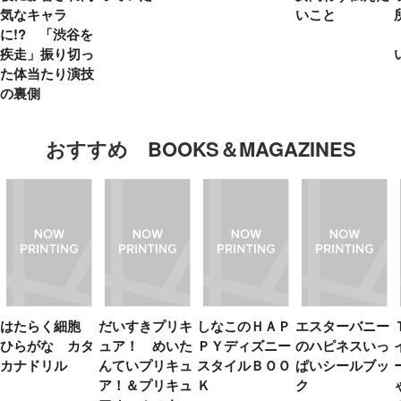
気なキャラ
いこと
に!? 「渋谷を
疾走」振り切っ
た体当たり演技
の裏側
おすすめ BOOKS＆MAGAZINES
はたらく細胞
だいすきプリキ
しなこのＨＡＰ
エスターバニー
ひらがな カタ
ュア！ めいた
ＰＹディズニー
のハピネスいっ
カナドリル
んていプリキュ
スタイルＢＯＯ
ぱいシールブッ
ア！＆プリキュ
Ｋ
ク