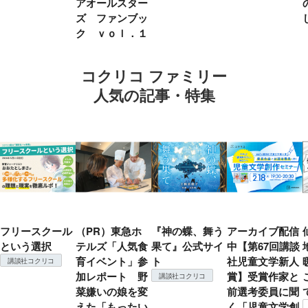
アオールスター
ズ ファンブッ
ク ｖｏｌ．１
コクリコ ファミリー
人気の記事・特集
フリースクール
（PR）東急ホ
『神の蝶、舞う
アーカイブ配信
という選択
テルズ「人気食
果て』公式サイ
中【第67回講談
育イベント」参
ト
社児童文学新人
講談社コクリコ
加レポート 野
賞】受賞作家と
講談社コクリコ
菜嫌いの娘を変
前選考委員に聞
えた「もったい
く「児童文学創