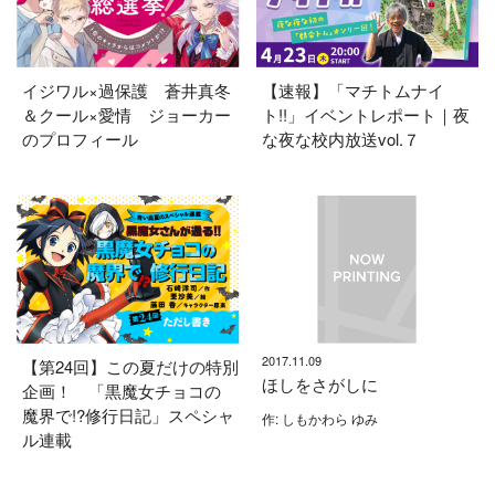
イジワル×過保護 蒼井真冬
【速報】「マチトムナイ
＆クール×愛情 ジョーカー
ト!!」イベントレポート｜夜
のプロフィール
な夜な校内放送vol.７
2017.11.09
【第24回】この夏だけの特別
ほしをさがしに
企画！ 「黒魔女チョコの
魔界で!?修行日記」スペシャ
作: しもかわら ゆみ
ル連載