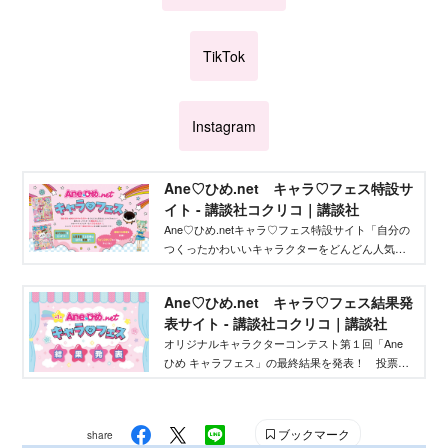
TikTok
Instagram
Ane♡ひめ.net キャラ♡フェス特設サ
イト - 講談社コクリコ｜講談社
Ane♡ひめ.netキャラ♡フェス特設サイト「自分の
つくったかわいいキャラクターをどんどん人気者
にしてバズらせたい」「自分のキャラクターの絵
本やグッズを作りたい」そんな、キャラクターを
Ane♡ひめ.net キャラ♡フェス結果発
作りたいクリエイターを応援するイベントです！
表サイト - 講談社コクリコ｜講談社
オリジナルキャラクターコンテスト第１回「Ane
ひめ キャラフェス」の最終結果を発表！ 投票結
果を踏まえ、講談社ウェブマガジン「Ane♡ひ
め.net」編集部が最終選考を行い、優秀作品を決定
しました。
ブックマーク
share