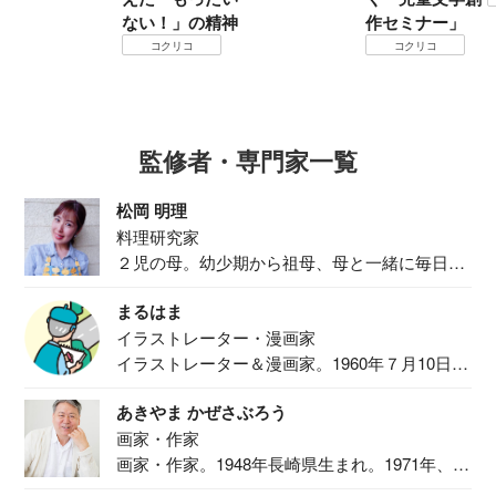
ない！」の精神
作セミナー」
コクリコ
コクリコ
監修者・専門家一覧
松岡 明理
料理研究家
２児の母。幼少期から祖母、母と一緒に毎日の
食事作り...
まるはま
イラストレーター・漫画家
イラストレーター＆漫画家。1960年７月10日生
ま...
あきやま かぜさぶろう
画家・作家
画家・作家。1948年長崎県生まれ。1971年、
二...