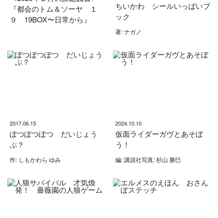
ちいかわ シールいっぱいブ
『都会のトム＆ソーヤ １
ック
９ 19BOX〜日常から』
著: ナガノ
2017.06.15
2024.10.10
ぽつぽつぽつ だいじょう
仮面ライダーガヴとあそぼ
ぶ？
う！
作: しもかわら ゆみ
編: 講談社写真: 杉山 勝巳