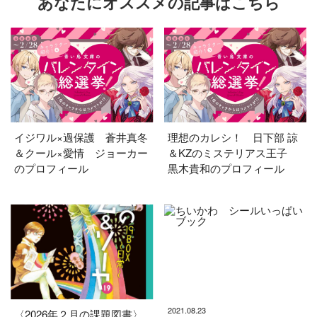
あなたにオススメの記事はこちら
イジワル×過保護 蒼井真冬
理想のカレシ！ 日下部 諒
＆クール×愛情 ジョーカー
＆KZのミステリアス王子
のプロフィール
黒木貴和のプロフィール
2021.08.23
〈2026年２月の課題図書〉