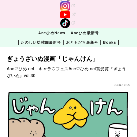
AneひめNews
Aneひめ最新号
たのしい幼稚園最新号
おともだち最新号
Books
ぎょうざいぬ漫画「じゃんけん」
Ane♡ひめ.net キャラ♡フェスAne♡ひめ.net賞受賞『ぎょう
ざいぬ』vol.30
2025.10.09