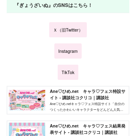
『ぎょうざいぬ』のSNSはこちら！
Ｘ（旧Twitter）
Instagram
TikTok
Ane♡ひめ.net キャラ♡フェス特設サ
イト - 講談社コクリコ｜講談社
Ane♡ひめ.netキャラ♡フェス特設サイト「自分の
つくったかわいいキャラクターをどんどん人気者
にしてバズらせたい」「自分のキャラクターの絵
本やグッズを作りたい」そんな、キャラクターを
Ane♡ひめ.net キャラ♡フェス結果発
作りたいクリエイターを応援するイベントです！
表サイト - 講談社コクリコ｜講談社