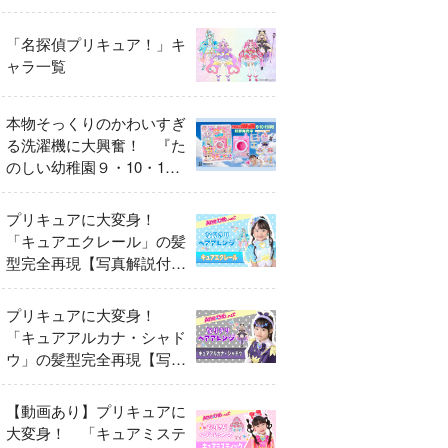
異変
「名探偵プリキュア！」キ
ャラ一覧
本物そっくりのかわいすぎ
る洗濯機に大興奮！ 『た
のしい幼稚園９・10・11
月号』だけのオリジナル付
録「プリキュア くるくる
プリキュアに大変身！
せんたくき」
「キュアエクレール」の髪
型完全再現【写真解説付
き】
プリキュアに大変身！
「キュアアルカナ・シャド
ウ」の髪型完全再現【写真
解説付き】
【動画あり】プリキュアに
大変身！ 「キュアミステ