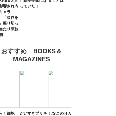
KABE太人
門絵本作家にな
育てとは
親・鷲尾天が男
したひ
影響され内
っていた！
女問わず伝えた
ラマ
キャラ
いこと
所』
? 「渋谷を
「お
」振り切っ
い」
当たり演技
側
おすすめ BOOKS＆
MAGAZINES
たらく細胞
だいすきプリキ
しなこのＨＡＰ
エスターバニー
ＴＯ