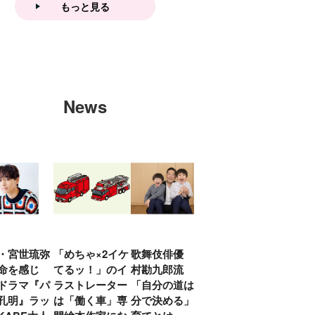
もっと見る
News
・宮世琉弥
「めちゃ×2イケ
歌舞伎俳優 中
「プリキュアは
俳優
命を感じ
てるッ！」のイ
村勘九郎流
20年前からジェ
汰「
ドラマ『パ
ラストレーター
「自分の道は自
ンダーを意識し
える
孔明』ラッ
は「働く車」専
分で決める」子
ていた」生みの
弟み