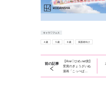
キャラ♡フェス
４歳
５歳
６歳
保護者向け
【Ane♡ひめ.net賞】
前の記事
受賞のぎょうざいぬ
漫画「こっぺぱ
ん？」