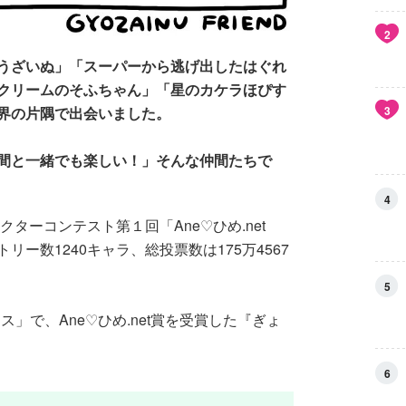
2
うざいぬ」「スーパーから逃げ出したはぐれ
クリームのそふちゃん」「星のカケラほぴす
3
界の片隅で出会いました。
間と一緒でも楽しい！」そんな仲間たちで
4
クターコンテスト第１回「Ane♡ひめ.net
ー数1240キャラ、総投票数は175万4567
5
ェス」で、Ane♡ひめ.net賞を受賞した『ぎょ
6