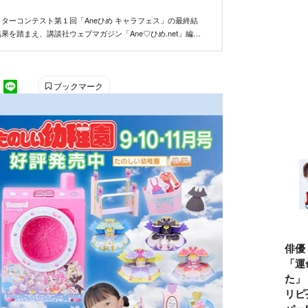
ターコンテスト第１回「Aneひめ キャラフェス」の最終結
果を踏まえ、講談社ウェブマガジン「Ane♡ひめ.net」編集
い、優秀作品を決定しました。
ブックマーク
俳優
「運
た」
リピ