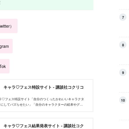
！
7
itter）
8
agram
Tok
9
et キャラ♡フェス特設サイト - 講談社コクリコ
tキャラ♡フェス特設サイト「自分のつくったかわいいキャラクタ
10
者にしてバズらせたい」「自分のキャラクターの絵本やグッ
んな、キャラクターを作りたいクリエイターを応援するイベ
et キャラ♡フェス結果発表サイト - 講談社コク