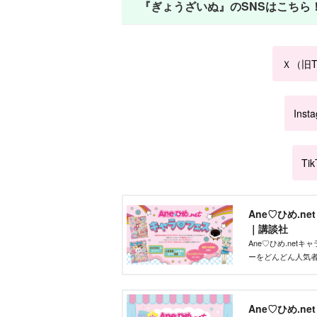
『ぎょうざいぬ』のSNSはこちら
Ｘ（旧Tw
Inst
Tik
Ane♡ひめ.n
｜講談社
Ane♡ひめ.ne
ーをどんどん人気
ズを作りたい」そ
ントです！
Ane♡ひめ.n