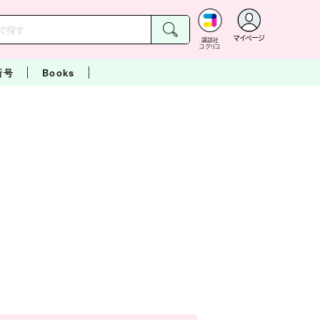
マイページ
講談社
コクリコ
新号
Books