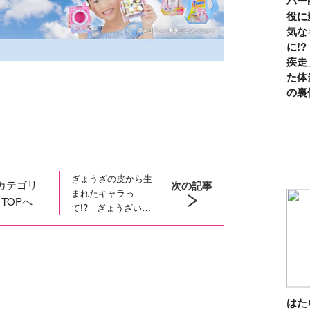
パー
役に
気な
に!
疾走
た体
の裏
ぎょうざの皮から生
カテゴリ
次の記事
まれたキャラっ
TOPへ
て!? ぎょうざいぬ
の２コマ漫画「かん
かん照り」
は