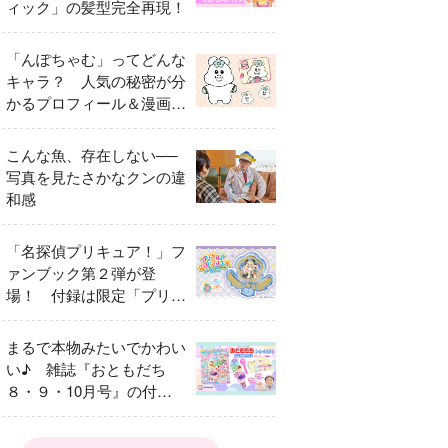
ィック」の髪型完全再現！
「んぽちゃむ」ってどんな
キャラ？ 人気の秘密が分
かるプロフィール＆漫画ま
とめ
こんな魚、存在しない──
写真を見たさかなクンの違
和感
「名探偵プリキュア！」フ
ァンブック第２弾が登
場！ 付録は限定「プリキ
ュアマコトジュエル キュ
アアルカナ・シャドウ ア
まるで本物みたいでかわい
イスver.」 キュアエクレ
い♪ 雑誌『おともだち
ールを大特集！
８・９・10月号』の付録
は『サーティワン アイス
クリームやさん』