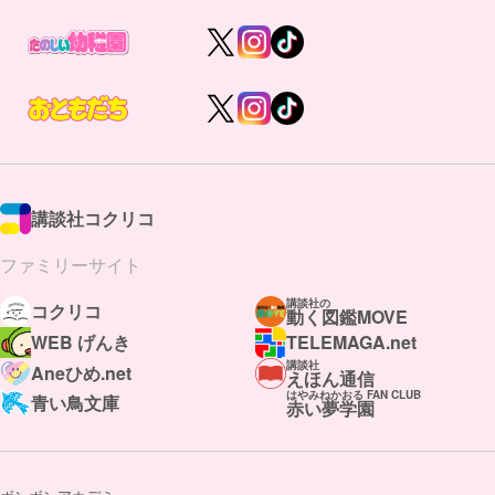
講談社コクリコ
ファミリーサイト
講談社の
コクリコ
動く図鑑MOVE
WEB げんき
TELEMAGA.net
講談社
Aneひめ.net
えほん通信
はやみねかおる FAN CLUB
青い鳥文庫
赤い夢学園