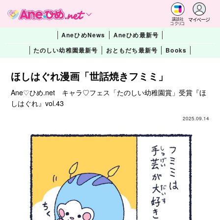
マイページ
講談社
コクリコ
AneひめNews
Aneひめ最新号
たのしい幼稚園最新号
おともだち最新号
Books
ほしはぐれ漫画「世話焼きフミミ」
Ane♡ひめ.net キャラ♡フェス「たのしい幼稚園賞」受賞『ほ
しはぐれ』vol.43
2025.09.14