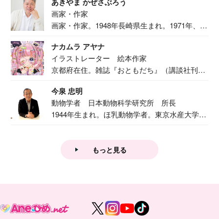
あきやま かぜさぶろう
画家・作家
画家・作家。1948年長崎県生まれ。1971年、
二...
ナカムラ アヤナ
イラストレーター 絵本作家
京都府在住。雑誌『おともだち』（講談社刊）
で『おし...
今泉 忠明
動物学者 日本動物科学研究所 所長
1944年生まれ。ほ乳動物学者。東京水産大学卒
業後...
もっと見る