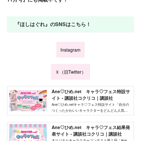
『ほしはぐれ』のSNSはこちら！
Instagram
Ｘ（旧Twitter）
Ane♡ひめ.net キャラ♡フェス特設サ
イト - 講談社コクリコ｜講談社
Ane♡ひめ.netキャラ♡フェス特設サイト「自分の
つくったかわいいキャラクターをどんどん人気者
にしてバズらせたい」「自分のキャラクターの絵
本やグッズを作りたい」そんな、キャラクターを
Ane♡ひめ.net キャラ♡フェス結果発
作りたいクリエイターを応援するイベントです！
表サイト - 講談社コクリコ｜講談社
オリジナルキャラクターコンテスト第１回「Ane