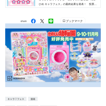
ひめ キャラフェス」の最終結果を発表！ 投票結
果を踏まえ、講談社ウェブマガジン「Ane♡ひ
め.net」編集部が最終選考を行い、優秀作品を決定
しました。
ブックマーク
share
キャラ♡フェス
漫画