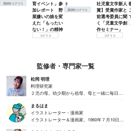
育イベント」参
ト
社児童文学新人
講談社コクリコ
加レポート 野
賞】受賞作家と
講談社コクリコ
菜嫌いの娘を変
前選考委員に聞
えた「もったい
く「児童文学創
ない！」の精神
作セミナー」
コクリコ
コクリコ
監修者・専門家一覧
松岡 明理
料理研究家
２児の母。幼少期から祖母、母と一緒に毎日の
食事作り...
まるはま
イラストレーター・漫画家
イラストレーター＆漫画家。1960年７月10日生
ま...