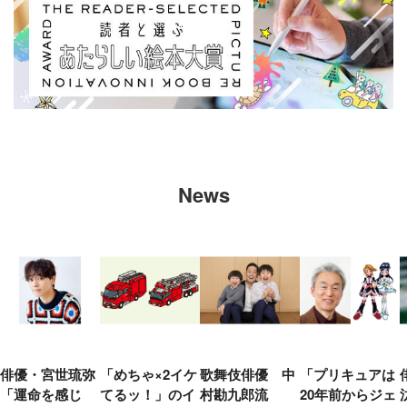
News
俳優・宮世琉弥
「めちゃ×2イケ
歌舞伎俳優 中
「プリキュアは
「運命を感じ
てるッ！」のイ
村勘九郎流
20年前からジェ