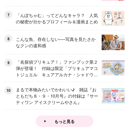
「んぽちゃむ」ってどんなキャラ？ 人気
の秘密が分かるプロフィール＆漫画まとめ
こんな魚、存在しない──写真を見たさか
なクンの違和感
「名探偵プリキュア！」ファンブック第２
弾が登場！ 付録は限定「プリキュアマコ
トジュエル キュアアルカナ・シャドウ
アイスver.」 キュアエクレールを大特
集！
まるで本物みたいでかわいい♪ 雑誌『お
ともだち８・９・10月号』の付録は『サー
ティワン アイスクリームやさん』
もっと見る