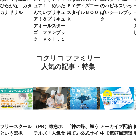
ひらがな カタ
ュア！ めいた
ＰＹディズニー
のハピネスいっ
カナドリル
んていプリキュ
スタイルＢＯＯ
ぱいシールブッ
ア！＆プリキュ
Ｋ
ク
アオールスター
ズ ファンブッ
ク ｖｏｌ．１
コクリコ ファミリー
人気の記事・特集
フリースクール
（PR）東急ホ
『神の蝶、舞う
アーカイブ配信
という選択
テルズ「人気食
果て』公式サイ
中【第67回講談