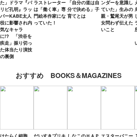
た」ドラマ『パ
ラストレーター
「自分の道は自
ンダーを意識し
リピ孔明』ラッ
は「働く車」専
分で決める」子
ていた」生みの
パーKABE太人
門絵本作家にな
育てとは
親・鷲尾天が男
役に影響され内
っていた！
女問わず伝えた
気なキャラ
いこと
に!? 「渋谷を
疾走」振り切っ
た体当たり演技
の裏側
おすすめ BOOKS＆MAGAZINES
はたらく細胞
だいすきプリキ
しなこのＨＡＰ
エスターバニー