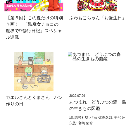
【第５回】この夏だけの特別
ふわもこちゃん「お誕生日」
企画！ 「黒魔女チョコの
魔界で!?修行日記」スペシャ
ル連載
2022.07.29
カエルさんとくまさん パン
あつまれ どうぶつの森 島
作りの日
の生きもの図鑑
編: 講談社監: 伊藤 弥寿彦監: 平沢 達
矢監: 宮崎 佑介