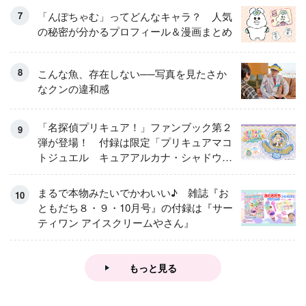
「んぽちゃむ」ってどんなキャラ？ 人気
の秘密が分かるプロフィール＆漫画まとめ
こんな魚、存在しない──写真を見たさか
なクンの違和感
「名探偵プリキュア！」ファンブック第２
弾が登場！ 付録は限定「プリキュアマコ
トジュエル キュアアルカナ・シャドウ
アイスver.」 キュアエクレールを大特
集！
まるで本物みたいでかわいい♪ 雑誌『お
ともだち８・９・10月号』の付録は『サー
ティワン アイスクリームやさん』
もっと見る