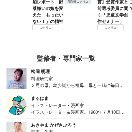
加レポート 野
賞】受賞作家と
講談社コクリコ
菜嫌いの娘を変
前選考委員に聞
えた「もったい
く「児童文学創
ない！」の精神
作セミナー」
コクリコ
コクリコ
監修者・専門家一覧
松岡 明理
料理研究家
２児の母。幼少期から祖母、母と一緒に毎日の
食事作り...
まるはま
イラストレーター・漫画家
イラストレーター＆漫画家。1960年７月10日生
ま...
あきやま かぜさぶろう
画家・作家