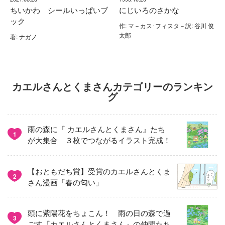
ちいかわ シールいっぱいブ
にじいろのさかな
ック
作: マ－カス･フィスタ－訳: 谷川 俊
太郎
著: ナガノ
カエルさんとくまさんカテゴリーのランキン
グ
雨の森に『 カエルさんとくまさん』たち
1
が大集合 ３枚でつながるイラスト完成！
【おともだち賞】受賞のカエルさんとくま
2
さん漫画「春の匂い」
頭に紫陽花をちょこん！ 雨の日の森で過
3
ごす『カエルさんとくまさん』の仲間たち