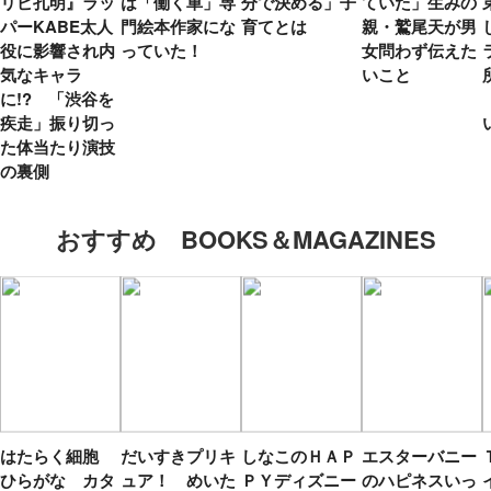
リピ孔明』ラッ
は「働く車」専
分で決める」子
ていた」生みの
パーKABE太人
門絵本作家にな
育てとは
親・鷲尾天が男
役に影響され内
っていた！
女問わず伝えた
気なキャラ
いこと
に!? 「渋谷を
疾走」振り切っ
た体当たり演技
の裏側
おすすめ BOOKS＆MAGAZINES
はたらく細胞
だいすきプリキ
しなこのＨＡＰ
エスターバニー
ひらがな カタ
ュア！ めいた
ＰＹディズニー
のハピネスいっ