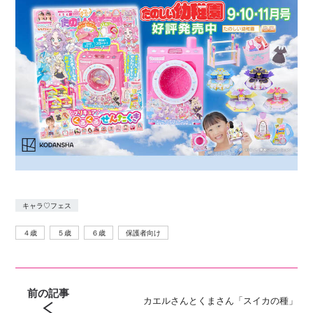
キャラ♡フェス
４歳
５歳
６歳
保護者向け
前の記事
カエルさんとくまさん「スイカの種」