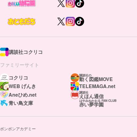
講談社コクリコ
ファミリーサイト
講談社の
コクリコ
動く図鑑MOVE
WEB げんき
TELEMAGA.net
講談社
Aneひめ.net
えほん通信
はやみねかおる FAN CLUB
青い鳥文庫
赤い夢学園
ボンボンアカデミー