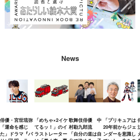
News
俳優・宮世琉弥
「めちゃ×2イケ
歌舞伎俳優 中
「プリキュアは
「運命を感じ
てるッ！」のイ
村勘九郎流
20年前からジェ
た」ドラマ『パ
ラストレーター
「自分の道は自
ンダーを意識し