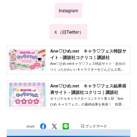
Instagram
Ｘ（旧Twitter）
Ane♡ひめ.net キャラ♡フェス特設サ
イト - 講談社コクリコ｜講談社
Ane♡ひめ.netキャラ♡フェス特設サイト「自分の
つくったかわいいキャラクターをどんどん人気者
にしてバズらせたい」「自分のキャラクターの絵
本やグッズを作りたい」そんな、キャラクターを
Ane♡ひめ.net キャラ♡フェス結果発
作りたいクリエイターを応援するイベントです！
表サイト - 講談社コクリコ｜講談社
オリジナルキャラクターコンテスト第１回「Ane
ひめ キャラフェス」の最終結果を発表！ 投票結
果を踏まえ、講談社ウェブマガジン「Ane♡ひ
め.net」編集部が最終選考を行い、優秀作品を決定
しました。
ブックマーク
share