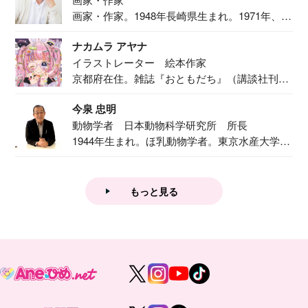
画家・作家。1948年長崎県生まれ。1971年、
二...
ナカムラ アヤナ
イラストレーター 絵本作家
京都府在住。雑誌『おともだち』（講談社刊）
で『おし...
今泉 忠明
動物学者 日本動物科学研究所 所長
1944年生まれ。ほ乳動物学者。東京水産大学卒
業後...
もっと見る