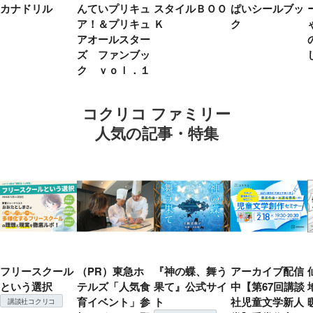
カナドリル
んていプリキュ
スタイルＢＯＯ
ぱいシールブッ
ア！＆プリキュ
Ｋ
ク
アオールスター
ズ ファンブッ
ク ｖｏｌ．１
コクリコ ファミリー
人気の記事・特集
フリースクール
（PR）東急ホ
『神の蝶、舞う
アーカイブ配信
という選択
テルズ「人気食
果て』公式サイ
中【第67回講談
育イベント」参
ト
社児童文学新人
講談社コクリコ