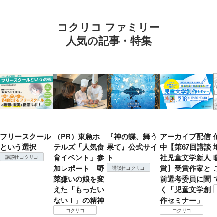
コクリコ ファミリー
人気の記事・特集
フリースクール
（PR）東急ホ
『神の蝶、舞う
アーカイブ配信
という選択
テルズ「人気食
果て』公式サイ
中【第67回講談
育イベント」参
ト
社児童文学新人
講談社コクリコ
加レポート 野
賞】受賞作家と
講談社コクリコ
菜嫌いの娘を変
前選考委員に聞
えた「もったい
く「児童文学創
ない！」の精神
作セミナー」
コクリコ
コクリコ