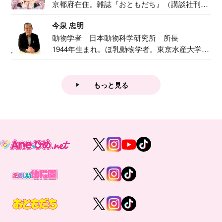
京都府在住。雑誌『おともだち』（講談社刊）
で『おし...
今泉 忠明
動物学者 日本動物科学研究所 所長
1944年生まれ。ほ乳動物学者。東京水産大学卒
業後...
もっと見る