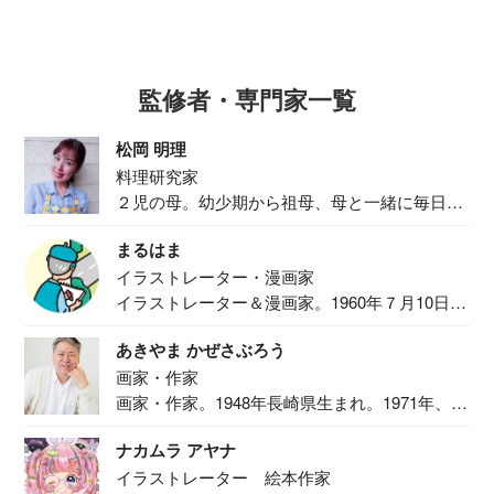
監修者・専門家一覧
松岡 明理
料理研究家
２児の母。幼少期から祖母、母と一緒に毎日の
食事作り...
まるはま
イラストレーター・漫画家
イラストレーター＆漫画家。1960年７月10日生
ま...
あきやま かぜさぶろう
画家・作家
画家・作家。1948年長崎県生まれ。1971年、
二...
ナカムラ アヤナ
イラストレーター 絵本作家