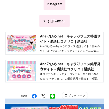
Instagram
Ｘ（旧Twitter）
Ane♡ひめ.net キャラ♡フェス特設サ
イト - 講談社コクリコ｜講談社
Ane♡ひめ.netキャラ♡フェス特設サイト「自分の
つくったかわいいキャラクターをどんどん人気者
にしてバズらせたい」「自分のキャラクターの絵
本やグッズを作りたい」そんな、キャラクターを
Ane♡ひめ.net キャラ♡フェス結果発
作りたいクリエイターを応援するイベントです！
表サイト - 講談社コクリコ｜講談社
オリジナルキャラクターコンテスト第１回「Ane
ひめ キャラフェス」の最終結果を発表！ 投票結
果を踏まえ、講談社ウェブマガジン「Ane♡ひ
め.net」編集部が最終選考を行い、優秀作品を決定
しました。
ブックマーク
share