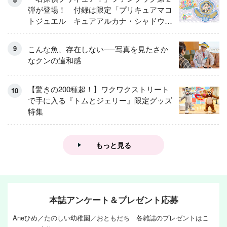
弾が登場！ 付録は限定「プリキュアマコ
トジュエル キュアアルカナ・シャドウ
アイスver.」 キュアエクレールを大特
集！
こんな魚、存在しない──写真を見たさか
なクンの違和感
【驚きの200種超！】ワクワクストリート
で手に入る『トムとジェリー』限定グッズ
特集
もっと見る
本誌アンケート＆プレゼント応募
Aneひめ／たのしい幼稚園／おともだち 各雑誌のプレゼントはこ