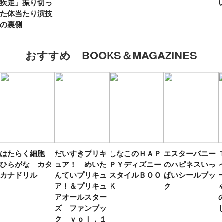
疾走」振り切っ
た体当たり演技
の裏側
おすすめ BOOKS＆MAGAZINES
はたらく細胞
だいすきプリキ
しなこのＨＡＰ
エスターバニー
ひらがな カタ
ュア！ めいた
ＰＹディズニー
のハピネスいっ
カナドリル
んていプリキュ
スタイルＢＯＯ
ぱいシールブッ
ア！＆プリキュ
Ｋ
ク
アオールスター
ズ ファンブッ
ク ｖｏｌ．１