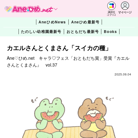
マイページ
講談社
コクリコ
AneひめNews
Aneひめ最新号
たのしい幼稚園最新号
おともだち最新号
Books
カエルさんとくまさん「スイカの種」
Ane♡ひめ.net キャラ♡フェス「おともだち賞」受賞『カエル
さんとくまさん』 vol.37
2025.09.04