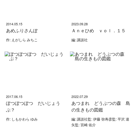
2014.05.15
2023.09.28
あめふりさんぽ
Ａｎｅひめ ｖｏｌ．１５
作: えがしら みちこ
編: 講談社
2017.06.15
2022.07.29
ぽつぽつぽつ だいじょう
あつまれ どうぶつの森 島
ぶ？
の生きもの図鑑
作: しもかわら ゆみ
編: 講談社監: 伊藤 弥寿彦監: 平沢 達
矢監: 宮崎 佑介