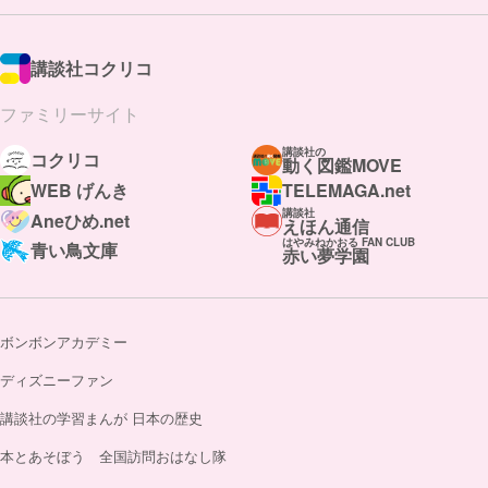
講談社コクリコ
ファミリーサイト
講談社の
コクリコ
動く図鑑MOVE
WEB げんき
TELEMAGA.net
講談社
Aneひめ.net
えほん通信
はやみねかおる FAN CLUB
青い鳥文庫
赤い夢学園
ボンボンアカデミー
ディズニーファン
講談社の学習まんが 日本の歴史
本とあそぼう 全国訪問おはなし隊