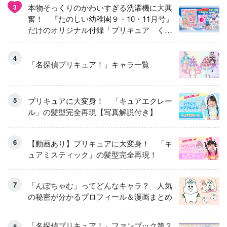
本物そっくりのかわいすぎる洗濯機に大興
3
奮！ 『たのしい幼稚園９・10・11月号』
だけのオリジナル付録「プリキュア くる
くるせんたくき」
「名探偵プリキュア！」キャラ一覧
プリキュアに大変身！ 「キュアエクレー
ル」の髪型完全再現【写真解説付き】
【動画あり】プリキュアに大変身！ 「キ
ュアミスティック」の髪型完全再現！
「んぽちゃむ」ってどんなキャラ？ 人気
の秘密が分かるプロフィール＆漫画まとめ
「名探偵プリキュア！」ファンブック第２