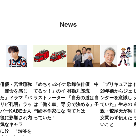
News
俳優・宮世琉弥
「めちゃ×2イケ
歌舞伎俳優 中
「プリキュアは
「運命を感じ
てるッ！」のイ
村勘九郎流
20年前からジェ
た」ドラマ『パ
ラストレーター
「自分の道は自
ンダーを意識し
リピ孔明』ラッ
は「働く車」専
分で決める」子
ていた」生みの
パーKABE太人
門絵本作家にな
育てとは
親・鷲尾天が男
役に影響され内
っていた！
女問わず伝えた
気なキャラ
いこと
に!? 「渋谷を