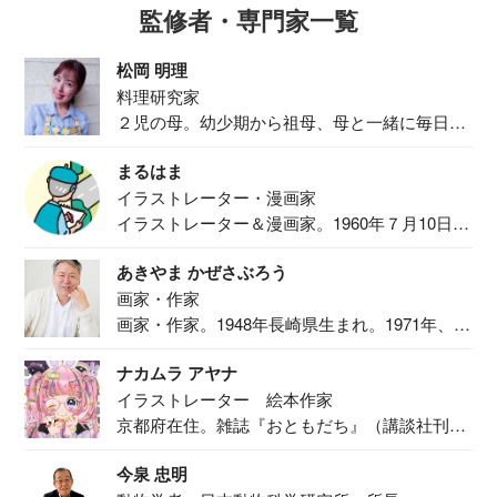
監修者・専門家一覧
松岡 明理
料理研究家
２児の母。幼少期から祖母、母と一緒に毎日の
食事作り...
まるはま
イラストレーター・漫画家
イラストレーター＆漫画家。1960年７月10日生
ま...
あきやま かぜさぶろう
画家・作家
画家・作家。1948年長崎県生まれ。1971年、
二...
ナカムラ アヤナ
イラストレーター 絵本作家
京都府在住。雑誌『おともだち』（講談社刊）
で『おし...
今泉 忠明