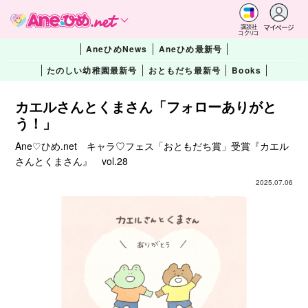
マイページ
講談社
コクリコ
AneひめNews
Aneひめ最新号
たのしい幼稚園最新号
おともだち最新号
Books
カエルさんとくまさん「フォローありがと
う！」
Ane♡ひめ.net キャラ♡フェス「おともだち賞」受賞『カエル
さんとくまさん』 vol.28
2025.07.06