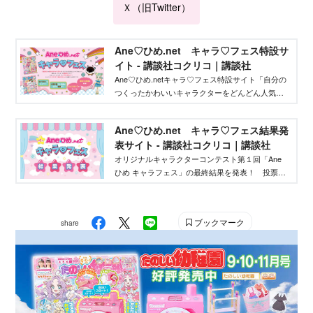
Ｘ（旧Twitter）
Ane♡ひめ.net キャラ♡フェス特設サ
イト - 講談社コクリコ｜講談社
Ane♡ひめ.netキャラ♡フェス特設サイト「自分の
つくったかわいいキャラクターをどんどん人気者
にしてバズらせたい」「自分のキャラクターの絵
本やグッズを作りたい」そんな、キャラクターを
Ane♡ひめ.net キャラ♡フェス結果発
作りたいクリエイターを応援するイベントです！
表サイト - 講談社コクリコ｜講談社
オリジナルキャラクターコンテスト第１回「Ane
ひめ キャラフェス」の最終結果を発表！ 投票結
果を踏まえ、講談社ウェブマガジン「Ane♡ひ
め.net」編集部が最終選考を行い、優秀作品を決定
しました。
ブックマーク
share