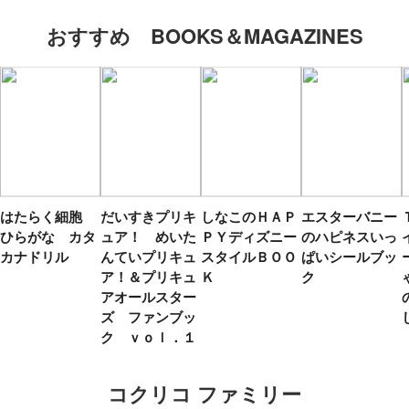
おすすめ BOOKS＆MAGAZINES
はたらく細胞
だいすきプリキ
しなこのＨＡＰ
エスターバニー
ひらがな カタ
ュア！ めいた
ＰＹディズニー
のハピネスいっ
カナドリル
んていプリキュ
スタイルＢＯＯ
ぱいシールブッ
ア！＆プリキュ
Ｋ
ク
アオールスター
ズ ファンブッ
ク ｖｏｌ．１
コクリコ ファミリー