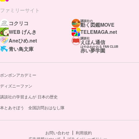
ファミリーサイト
講談社の
コクリコ
動く図鑑MOVE
WEB げんき
TELEMAGA.net
講談社
Aneひめ.net
えほん通信
はやみねかおる FAN CLUB
青い鳥文庫
赤い夢学園
ボンボンアカデミー
ディズニーファン
講談社の学習まんが 日本の歴史
本とあそぼう 全国訪問おはなし隊
お問い合わせ
利用規約
広告掲載について
プライバシーポリシー