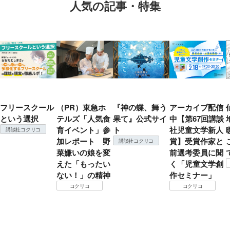
人気の記事・特集
フリースクール
（PR）東急ホ
『神の蝶、舞う
アーカイブ配信
という選択
テルズ「人気食
果て』公式サイ
中【第67回講談
育イベント」参
ト
社児童文学新人
講談社コクリコ
加レポート 野
賞】受賞作家と
講談社コクリコ
菜嫌いの娘を変
前選考委員に聞
えた「もったい
く「児童文学創
ない！」の精神
作セミナー」
コクリコ
コクリコ