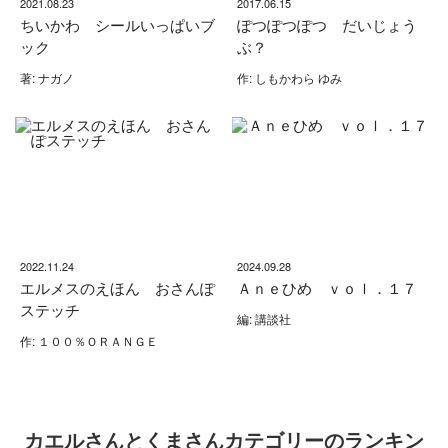
2021.08.23
2017.06.15
ちいかわ シールいっぱいブ
ぽつぽつぽつ だいじょう
ック
ぶ？
著: ナガノ
作: しもかわら ゆみ
2022.11.24
2024.09.28
エルメスのえほん おさんぽ
Ａｎｅひめ ｖｏｌ．１７
ステッチ
編: 講談社
作: １００％ＯＲＡＮＧＥ
カエルさんとくまさんカテゴリーのランキン