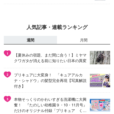
人気記事・連載ランキング
週間
月間
1
【夏休みの宿題、まだ間に合う！】ミヤマ
クワガタが消える前に知りたい日本の異変
プリキュアに大変身！ 「キュアアルカ
2
ナ・シャドウ」の髪型完全再現【写真解説
付き】
本物そっくりのかわいすぎる洗濯機に大興
3
奮！ 『たのしい幼稚園９・10・11月号』
だけのオリジナル付録「プリキュア くる