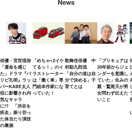
News
俳優・宮世琉弥
「めちゃ×2イケ
歌舞伎俳優 中
「プリキュアは
「運命を感じ
てるッ！」のイ
村勘九郎流
20年前からジェ
た」ドラマ『パ
ラストレーター
「自分の道は自
ンダーを意識し
リピ孔明』ラッ
は「働く車」専
分で決める」子
ていた」生みの
パーKABE太人
門絵本作家にな
育てとは
親・鷲尾天が男
役に影響され内
っていた！
女問わず伝えた
気なキャラ
いこと
に!? 「渋谷を
疾走」振り切っ
た体当たり演技
の裏側