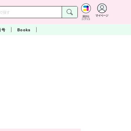
マイページ
講談社
コクリコ
新号
Books