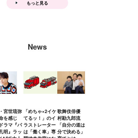
もっと見る
News
・宮世琉弥
「めちゃ×2イケ
歌舞伎俳優 中
「プリキュアは
俳優
命を感じ
てるッ！」のイ
村勘九郎流
20年前からジェ
汰「
ドラマ『パ
ラストレーター
「自分の道は自
ンダーを意識し
える
孔明』ラッ
は「働く車」専
分で決める」子
ていた」生みの
弟み