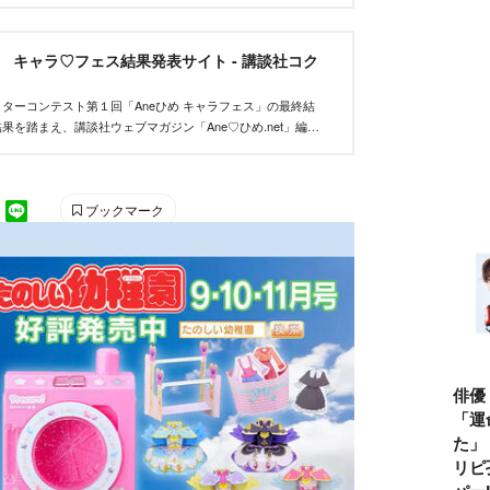
et キャラ♡フェス結果発表サイト - 講談社コク
ターコンテスト第１回「Aneひめ キャラフェス」の最終結
果を踏まえ、講談社ウェブマガジン「Ane♡ひめ.net」編集
い、優秀作品を決定しました。
ブックマーク
俳優
「運
た」
リピ