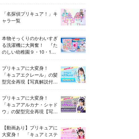
異変
「名探偵プリキュア！」キ
ャラ一覧
本物そっくりのかわいすぎ
る洗濯機に大興奮！ 『た
のしい幼稚園９・10・11
月号』だけのオリジナル付
録「プリキュア くるくる
プリキュアに大変身！
せんたくき」
「キュアエクレール」の髪
型完全再現【写真解説付
き】
プリキュアに大変身！
「キュアアルカナ・シャド
ウ」の髪型完全再現【写真
解説付き】
【動画あり】プリキュアに
大変身！ 「キュアミステ