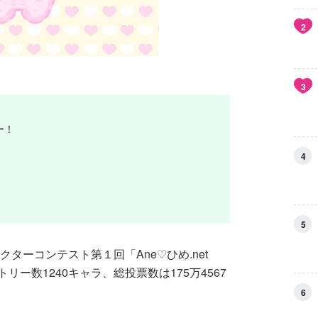
2
3
ー！
4
5
クターコンテスト第１回「Ane♡ひめ.net
ー数1240キャラ、総投票数は175万4567
6