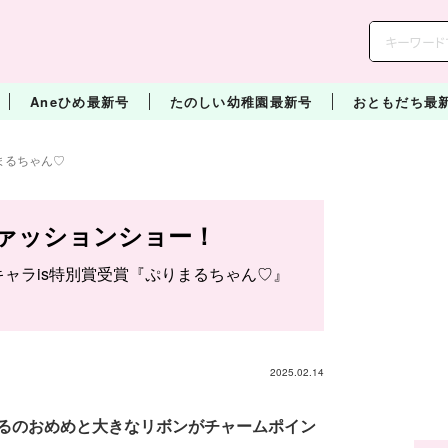
Aneひめ最新号
たのしい幼稚園最新号
おともだち最
まるちゃん♡
ァッションショー！
 キャラis特別賞受賞『ぷりまるちゃん♡』
2025.02.14
るのおめめと大きなリボンがチャームポイン