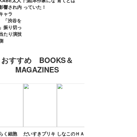
KABE太人
門絵本作家にな
育てとは
親・鷲尾天が男
したひ
影響され内
っていた！
女問わず伝えた
ラマ
キャラ
いこと
所』
? 「渋谷を
「お
」振り切っ
い」
当たり演技
側
おすすめ BOOKS＆
MAGAZINES
たらく細胞
だいすきプリキ
しなこのＨＡＰ
エスターバニー
ＴＯ