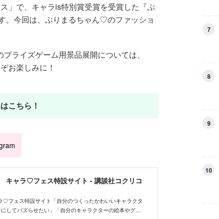
フェス」で、キャラis特別賞受賞を受賞した『ぷ
す。今回は、ぷりまるちゃん♡のファッショ
7
』のプライズゲーム用景品展開については、
どうぞお楽しみに！
8
amはこちら！
9
agram
10
et キャラ♡フェス特設サイト - 講談社コクリコ
tキャラ♡フェス特設サイト「自分のつくったかわいいキャラクタ
者にしてバズらせたい」「自分のキャラクターの絵本やグッ
んな、キャラクターを作りたいクリエイターを応援するイベ