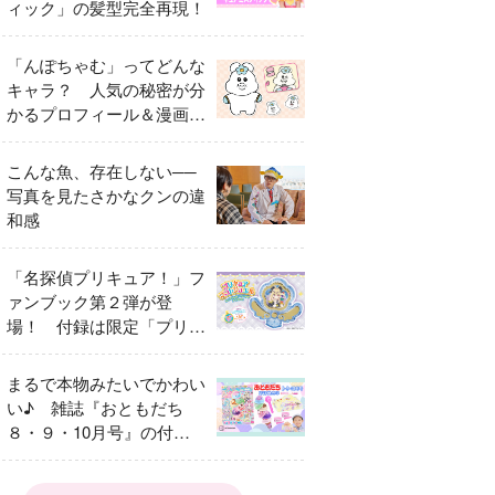
ィック」の髪型完全再現！
「んぽちゃむ」ってどんな
キャラ？ 人気の秘密が分
かるプロフィール＆漫画ま
とめ
こんな魚、存在しない──
写真を見たさかなクンの違
和感
「名探偵プリキュア！」フ
ァンブック第２弾が登
場！ 付録は限定「プリキ
ュアマコトジュエル キュ
アアルカナ・シャドウ ア
まるで本物みたいでかわい
イスver.」 キュアエクレ
い♪ 雑誌『おともだち
ールを大特集！
８・９・10月号』の付録
は『サーティワン アイス
クリームやさん』