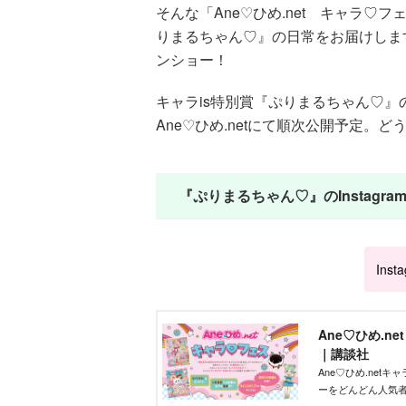
そんな「Ane♡ひめ.net キャラ♡
りまるちゃん♡』の日常をお届けしま
ンショー！
キャラis特別賞『ぷりまるちゃん♡
Ane♡ひめ.netにて順次公開予定。
『ぷりまるちゃん♡』のInstagr
Inst
Ane♡ひめ.n
｜講談社
Ane♡ひめ.ne
ーをどんどん人気
ズを作りたい」そ