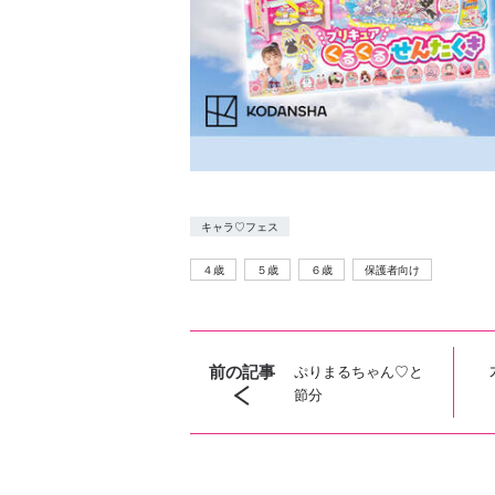
キャラ♡フェス
４歳
５歳
６歳
保護者向け
前の記事
ぷりまるちゃん♡と
節分