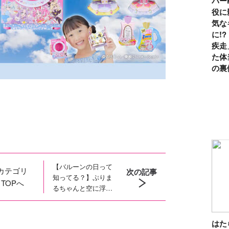
パー
役に
気な
に!
疾走
た体
の裏
【バルーンの日って
カテゴリ
次の記事
知ってる？】ぷりま
TOPへ
るちゃんと空に浮か
ぶキラキラ風船！８
月６日はバルーンの
日
は