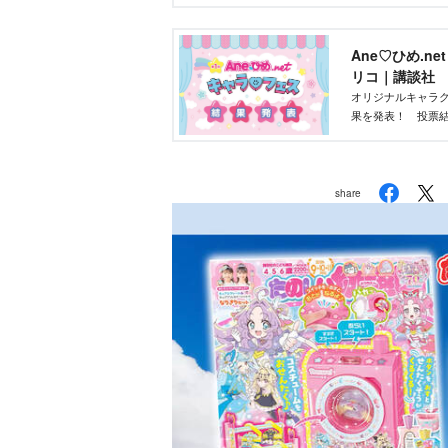
ントです！
Ane♡ひめ.n
リコ｜講談社
オリジナルキャラク
果を発表！ 投票結
部が最終選考を行
share