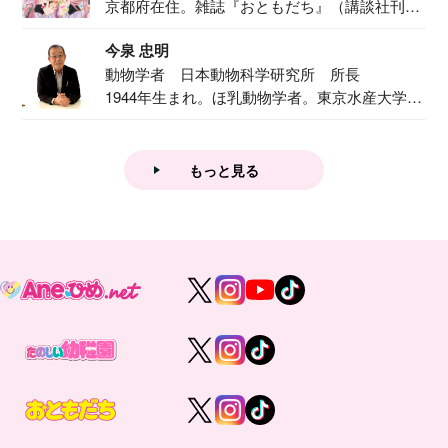
京都府在住。雑誌『おともだち』（講談社刊）
で『おし...
今泉 忠明
動物学者 日本動物科学研究所 所長
1944年生まれ。ほ乳動物学者。東京水産大学卒
業後...
もっと見る