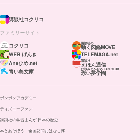
講談社コクリコ
ファミリーサイト
講談社の
コクリコ
動く図鑑MOVE
WEB げんき
TELEMAGA.net
講談社
Aneひめ.net
えほん通信
はやみねかおる FAN CLUB
青い鳥文庫
赤い夢学園
ボンボンアカデミー
ディズニーファン
講談社の学習まんが 日本の歴史
本とあそぼう 全国訪問おはなし隊