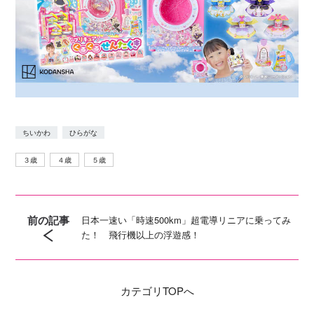
ちいかわ
ひらがな
３歳
４歳
５歳
前の記事
日本一速い「時速500km」超電導リニアに乗ってみ
た！ 飛行機以上の浮遊感！
カテゴリ
TOPへ