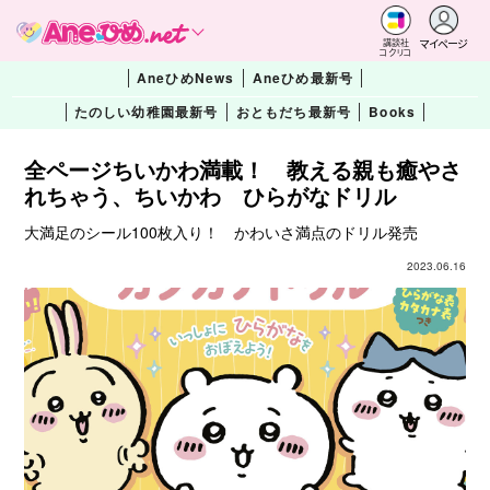
マイページ
講談社
コクリコ
AneひめNews
Aneひめ最新号
たのしい幼稚園最新号
おともだち最新号
Books
全ページちいかわ満載！ 教える親も癒やさ
れちゃう、ちいかわ ひらがなドリル
大満足のシール100枚入り！ かわいさ満点のドリル発売
2023.06.16