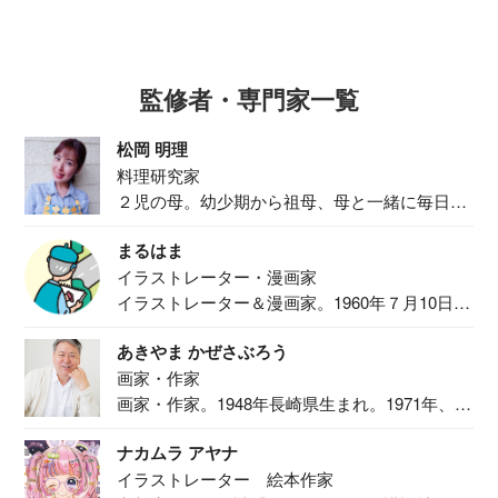
監修者・専門家一覧
松岡 明理
料理研究家
２児の母。幼少期から祖母、母と一緒に毎日の
食事作り...
まるはま
イラストレーター・漫画家
イラストレーター＆漫画家。1960年７月10日生
ま...
あきやま かぜさぶろう
画家・作家
画家・作家。1948年長崎県生まれ。1971年、
二...
ナカムラ アヤナ
イラストレーター 絵本作家