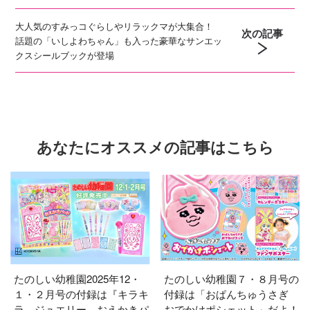
大人気のすみっコぐらしやリラックマが大集合！
次の記事
話題の「いしよわちゃん」も入った豪華なサンエッ
クスシールブックが登場
あなたにオススメの記事はこちら
たのしい幼稚園2025年12・
たのしい幼稚園７・８月号の
１・２月号の付録は『キラキ
付録は「おぱんちゅうさぎ
ラ ジュエリー おえかきパ
おでかけポシェット」だよ！