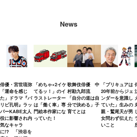
News
俳優・宮世琉弥
「めちゃ×2イケ
歌舞伎俳優 中
「プリキュアは
「運命を感じ
てるッ！」のイ
村勘九郎流
20年前からジェ
た」ドラマ『パ
ラストレーター
「自分の道は自
ンダーを意識し
リピ孔明』ラッ
は「働く車」専
分で決める」子
ていた」生みの
パーKABE太人
門絵本作家にな
育てとは
親・鷲尾天が男
役に影響され内
っていた！
女問わず伝えた
気なキャラ
いこと
に!? 「渋谷を