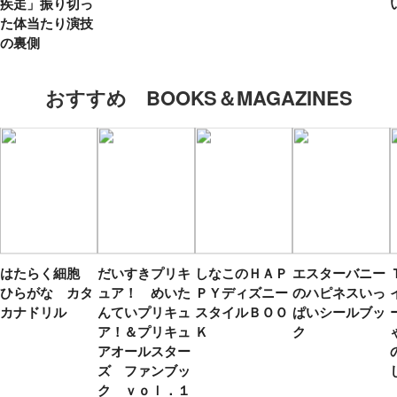
疾走」振り切っ
た体当たり演技
の裏側
おすすめ BOOKS＆MAGAZINES
はたらく細胞
だいすきプリキ
しなこのＨＡＰ
エスターバニー
ひらがな カタ
ュア！ めいた
ＰＹディズニー
のハピネスいっ
カナドリル
んていプリキュ
スタイルＢＯＯ
ぱいシールブッ
ア！＆プリキュ
Ｋ
ク
アオールスター
ズ ファンブッ
ク ｖｏｌ．１