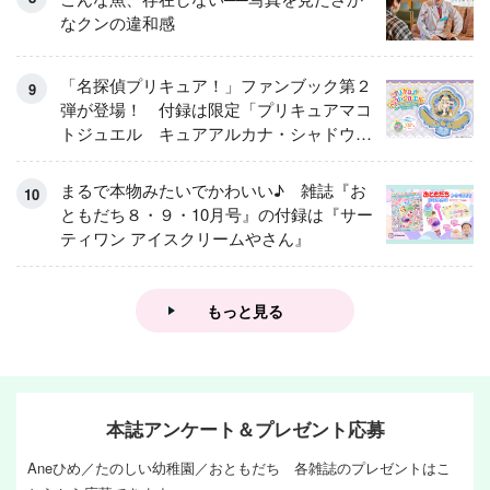
なクンの違和感
「名探偵プリキュア！」ファンブック第２
弾が登場！ 付録は限定「プリキュアマコ
トジュエル キュアアルカナ・シャドウ
アイスver.」 キュアエクレールを大特
集！
まるで本物みたいでかわいい♪ 雑誌『お
ともだち８・９・10月号』の付録は『サー
ティワン アイスクリームやさん』
もっと見る
本誌アンケート＆プレゼント応募
Aneひめ／たのしい幼稚園／おともだち 各雑誌のプレゼントはこ