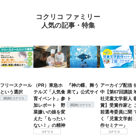
コクリコ ファミリー
人気の記事・特集
フリースクール
（PR）東急ホ
『神の蝶、舞う
アーカイブ配信
という選択
テルズ「人気食
果て』公式サイ
中【第67回講談
育イベント」参
ト
社児童文学新人
講談社コクリコ
加レポート 野
賞】受賞作家と
講談社コクリコ
菜嫌いの娘を変
前選考委員に聞
えた「もったい
く「児童文学創
ない！」の精神
作セミナー」
コクリコ
コクリコ