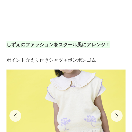
ベ
（
ス 
しずえのファッションをスクール風にアレンジ！
ポイント☆えり付きシャツ＋ボンボンゴム