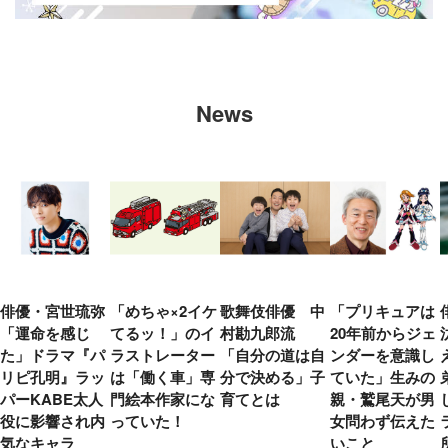
News
俳優・宮世琉弥
「めちゃ×2イケ
歌舞伎俳優 中
「プリキュアは
「運命を感じ
てるッ！」のイ
村勘九郎流
20年前からジェ
た」ドラマ『パ
ラストレーター
「自分の道は自
ンダーを意識し
リピ孔明』ラッ
は「働く車」専
分で決める」子
ていた」生みの
パーKABE太人
門絵本作家にな
育てとは
親・鷲尾天が男
役に影響され内
っていた！
女問わず伝えた
気なキャラ
いこと