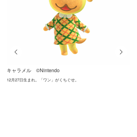
キャラメル ©️Nintendo
12月27日生まれ。「ワン」がくちぐせ。
つ