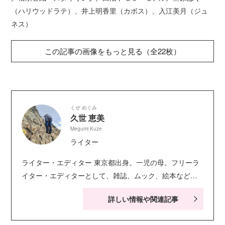
（ハリウッドラテ）、井上明香里（カボス）、入江美月（ジュ
ネス）
この記事の画像をもっと見る（全22枚）
くぜ めぐみ
久世 恵美
Megumi Kuze
ライター
ライター・エディター 東京都出身。一児の母。フリーラ
イター・エディターとして、雑誌、ムック、絵本など、
子ども向け書籍やweb記事を幅広く担当する。趣味は旅
詳しい情報や関連記事
行、登山、キャンプ、筋トレ、ヨガなど。三度の飯より
おやつ好き。