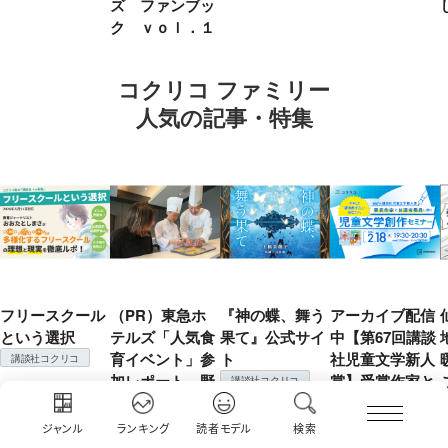
ズ ファンブッ
ク ｖｏｌ．１
コクリコ ファミリー
人気の記事・特集
フリースクール
（PR）東急ホ
『神の蝶、舞う
アーカイブ配信
という選択
テルズ「人気食
果て』公式サイ
中【第67回講談
育イベント」参
ト
社児童文学新人
講談社コクリコ
加レポート 野
賞】受賞作家と
講談社コクリコ
菜嫌いの娘を変
前選考委員に聞
えた「もったい
く「児童文学創
ジャンル
ランキング
読者モデル
検索
ない！」の精神
作セミナー」