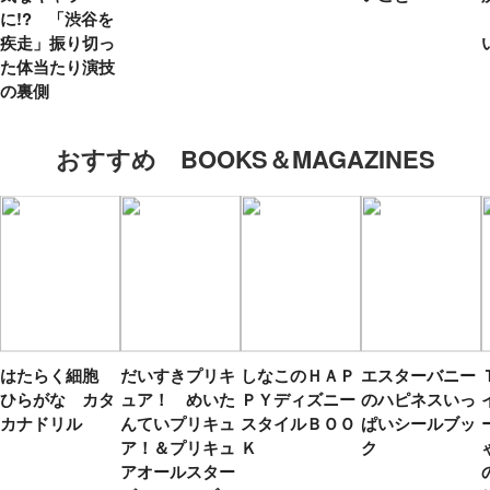
に!? 「渋谷を
疾走」振り切っ
た体当たり演技
の裏側
おすすめ BOOKS＆MAGAZINES
はたらく細胞
だいすきプリキ
しなこのＨＡＰ
エスターバニー
ひらがな カタ
ュア！ めいた
ＰＹディズニー
のハピネスいっ
カナドリル
んていプリキュ
スタイルＢＯＯ
ぱいシールブッ
ア！＆プリキュ
Ｋ
ク
アオールスター