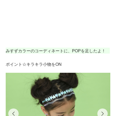
ト
ェ
ナ
宿店
メ
みすずカラーのコーディネートに、POPを足したよ！
ポイント☆キラキラ小物をON