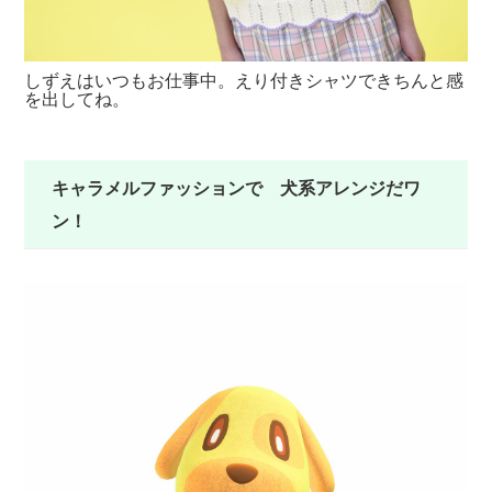
しずえはいつもお仕事中。えり付きシャツできちんと感
ボ
を出してね。
よ
キャラメルファッションで 犬系アレンジだワ
ン！