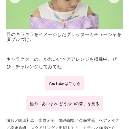
目のキラキラをイメージしたグリッターカチューシャを
や
ダブルづけ。
に
キャラクターの、かわいいヘアアレンジも掲載中。ぜ
ひ、チャレンジしてみてね！
YouTubeはこちら
他の「あつまれ どうぶつの森」を見る
撮影／嶋田礼奈 水野昭子 動画編集／久保紫苑 ヘアメイク
／松永香織 スタイリング／田沼トモミ モデル／榊原はぐ