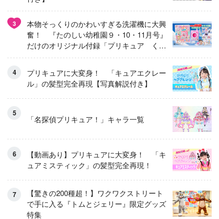
本物そっくりのかわいすぎる洗濯機に大興
3
奮！ 『たのしい幼稚園９・10・11月号』
だけのオリジナル付録「プリキュア くる
くるせんたくき」
プリキュアに大変身！ 「キュアエクレー
ル」の髪型完全再現【写真解説付き】
「名探偵プリキュア！」キャラ一覧
【動画あり】プリキュアに大変身！ 「キ
ュアミスティック」の髪型完全再現！
【驚きの200種超！】ワクワクストリート
で手に入る『トムとジェリー』限定グッズ
特集