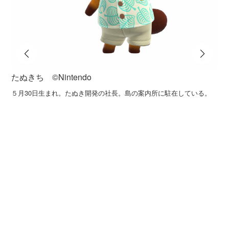
たぬきち ©️Nintendo
５月30日生まれ。たぬき開発の社長。島の案内所に駐在している。
シ
ニィ
店）
／