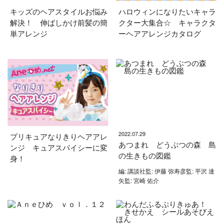
キッズのヘアスタイルお悩み
ハロウィンになりたいキャラ
解決！ 伸ばしかけ前髪の簡
クター大集合☆ キャラクタ
単アレンジ
ーヘアアレンジカタログ
2022.07.29
プリキュアなりきりヘアアレ
あつまれ どうぶつの森 島
ンジ キュアスパイシーに変
の生きもの図鑑
身！
編: 講談社監: 伊藤 弥寿彦監: 平沢 達
矢監: 宮崎 佑介