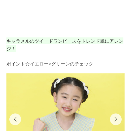
ジ
ブ
円
キャラメルのツイードワンピースをトレンド風にアレン
ジ！
ポイント☆イエロー×グリーンのチェック