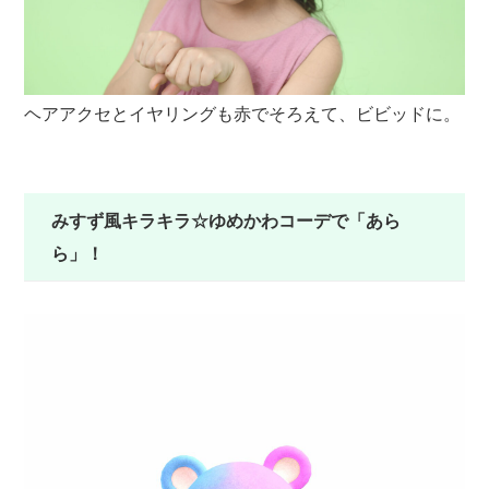
ヘアアクセとイヤリングも赤でそろえて、ビビッドに。
足
デ
みすず風キラキラ☆ゆめかわコーデで「あら
ら」！