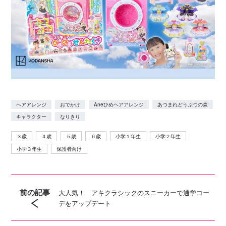
ヘアアレンジ
おでかけ
Aneひめヘアアレンジ
あつまれどうぶつの森
キャラクター
なりきり
３歳
４歳
５歳
６歳
小学１年生
小学２年生
小学３年生
保護者向け
前の記事
大人気！ アキクラシックのスニーカーで通学コー
デをアップデート