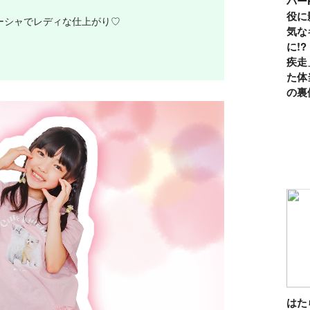
パー
役に
ーシャでレディな仕上がり♡
気な
に!
！
疾走
た体
の裏
は