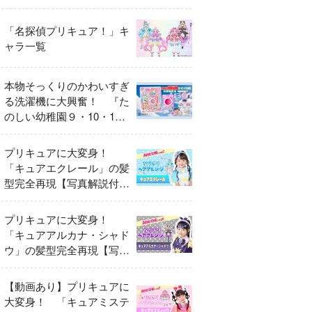
異変
「名探偵プリキュア！」キ
ャラ一覧
本物そっくりのかわいすぎ
る洗濯機に大興奮！ 『た
のしい幼稚園９・10・11
月号』だけのオリジナル付
録「プリキュア くるくる
プリキュアに大変身！
せんたくき」
「キュアエクレール」の髪
型完全再現【写真解説付
き】
プリキュアに大変身！
「キュアアルカナ・シャド
ウ」の髪型完全再現【写真
解説付き】
【動画あり】プリキュアに
大変身！ 「キュアミステ