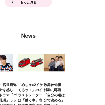
もっと見る
News
・宮世琉弥
「めちゃ×2イケ
歌舞伎俳優 中
「プリキュアは
俳優
命を感じ
てるッ！」のイ
村勘九郎流
20年前からジェ
汰「
ドラマ『パ
ラストレーター
「自分の道は自
ンダーを意識し
える
孔明』ラッ
は「働く車」専
分で決める」子
ていた」生みの
弟み