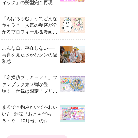
ィック」の髪型完全再現！
「んぽちゃむ」ってどんな
キャラ？ 人気の秘密が分
かるプロフィール＆漫画ま
とめ
こんな魚、存在しない──
写真を見たさかなクンの違
和感
「名探偵プリキュア！」フ
ァンブック第２弾が登
場！ 付録は限定「プリキ
ュアマコトジュエル キュ
アアルカナ・シャドウ ア
まるで本物みたいでかわい
イスver.」 キュアエクレ
い♪ 雑誌『おともだち
ールを大特集！
８・９・10月号』の付録
は『サーティワン アイス
クリームやさん』