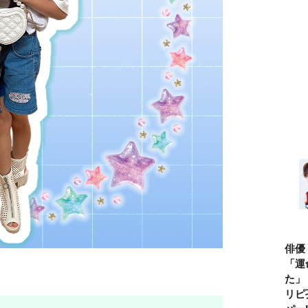
俳優
「運
た」
リピ