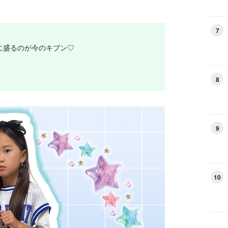
7
に盛るのが今のキブン♡
！
8
9
10