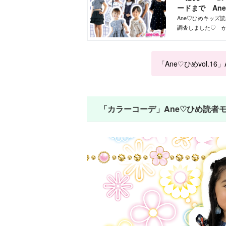
ードまで Ane
め.net｜講談社
Ane♡ひめキッズ
調査しました♡ 
はお姉さんを目指
「Ane♡ひめvol.16
「カラーコーデ」Ane♡ひめ読者