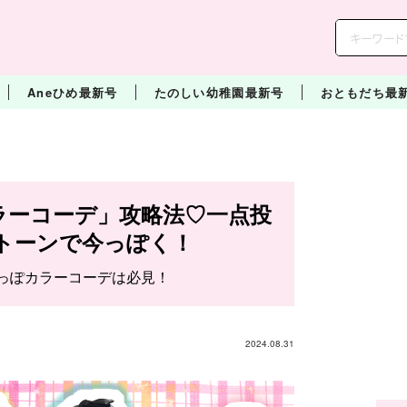
Aneひめ最新号
たのしい幼稚園最新号
おともだち最
ラーコーデ」攻略法♡一点投
トーンで今っぽく！
今っぽカラーコーデは必見！
2024.08.31