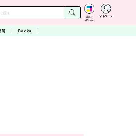
マイページ
講談社
コクリコ
新号
Books