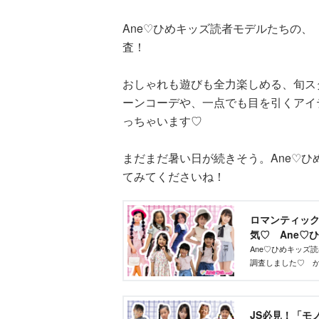
Ane♡ひめキッズ読者モデルたちの
査！
おしゃれも遊びも全力楽しめる、旬ス
ーンコーデや、一点でも目を引くアイ
っちゃいます♡
まだまだ暑い日が続きそう。Ane♡
てみてくださいね！
ロマンティック
気♡ Ane♡ひ
｜講談社
Ane♡ひめキッズ
調査しました♡ 
はロマンティック
JS必見！「モ