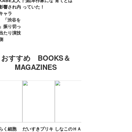
KABE太人
門絵本作家にな
育てとは
親・鷲尾天が男
したひ
影響され内
っていた！
女問わず伝えた
ラマ
キャラ
いこと
所』
? 「渋谷を
「お
」振り切っ
い」
当たり演技
側
おすすめ BOOKS＆
MAGAZINES
たらく細胞
だいすきプリキ
しなこのＨＡＰ
エスターバニー
ＴＯ