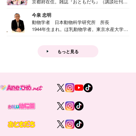
京都府在住。雑誌『おともだち』（講談社刊）
で『おし...
今泉 忠明
動物学者 日本動物科学研究所 所長
1944年生まれ。ほ乳動物学者。東京水産大学卒
業後...
もっと見る