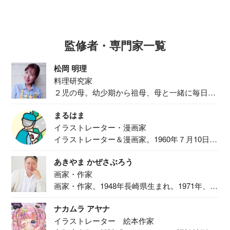
監修者・専門家一覧
松岡 明理
料理研究家
２児の母。幼少期から祖母、母と一緒に毎日の
食事作り...
まるはま
イラストレーター・漫画家
イラストレーター＆漫画家。1960年７月10日生
ま...
あきやま かぜさぶろう
画家・作家
画家・作家。1948年長崎県生まれ。1971年、
二...
ナカムラ アヤナ
イラストレーター 絵本作家