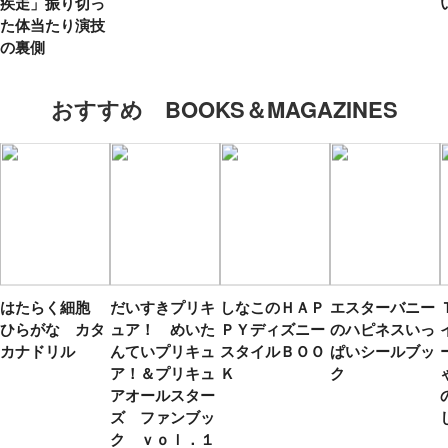
疾走」振り切っ
た体当たり演技
の裏側
おすすめ BOOKS＆MAGAZINES
はたらく細胞
だいすきプリキ
しなこのＨＡＰ
エスターバニー
ひらがな カタ
ュア！ めいた
ＰＹディズニー
のハピネスいっ
カナドリル
んていプリキュ
スタイルＢＯＯ
ぱいシールブッ
ア！＆プリキュ
Ｋ
ク
アオールスター
ズ ファンブッ
ク ｖｏｌ．１