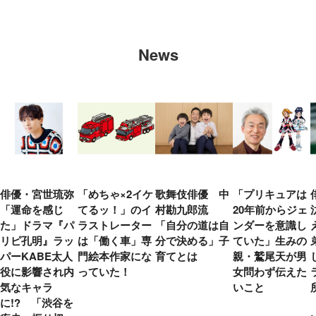
News
俳優・宮世琉弥
「めちゃ×2イケ
歌舞伎俳優 中
「プリキュアは
「運命を感じ
てるッ！」のイ
村勘九郎流
20年前からジェ
た」ドラマ『パ
ラストレーター
「自分の道は自
ンダーを意識し
リピ孔明』ラッ
は「働く車」専
分で決める」子
ていた」生みの
パーKABE太人
門絵本作家にな
育てとは
親・鷲尾天が男
役に影響され内
っていた！
女問わず伝えた
気なキャラ
いこと
に!? 「渋谷を