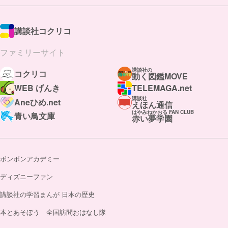
講談社コクリコ
ファミリーサイト
講談社の
コクリコ
動く図鑑MOVE
WEB げんき
TELEMAGA.net
講談社
Aneひめ.net
えほん通信
はやみねかおる FAN CLUB
青い鳥文庫
赤い夢学園
ボンボンアカデミー
ディズニーファン
講談社の学習まんが 日本の歴史
本とあそぼう 全国訪問おはなし隊