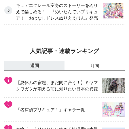
集！
キュアエクレール変身のストーリーをぬり
えで楽しめる！ 『めいたんていプリキュ
ア！ おはなしドレスぬりええほん』発売
人気記事・連載ランキング
週間
月間
1
【夏休みの宿題、まだ間に合う！】ミヤマ
クワガタが消える前に知りたい日本の異変
2
「名探偵プリキュア！」キャラ一覧
本物そっくりのかわいすぎる洗濯機に大興
3