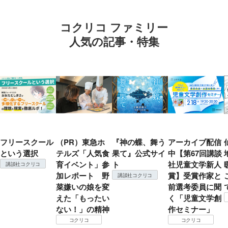
コクリコ ファミリー
人気の記事・特集
フリースクール
（PR）東急ホ
『神の蝶、舞う
アーカイブ配信
という選択
テルズ「人気食
果て』公式サイ
中【第67回講談
育イベント」参
ト
社児童文学新人
講談社コクリコ
加レポート 野
賞】受賞作家と
講談社コクリコ
菜嫌いの娘を変
前選考委員に聞
えた「もったい
く「児童文学創
ない！」の精神
作セミナー」
コクリコ
コクリコ