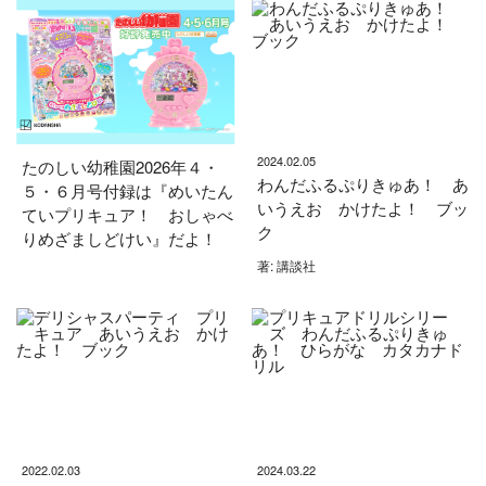
2024.02.05
たのしい幼稚園2026年４・
わんだふるぷりきゅあ！ あ
５・６月号付録は『めいたん
いうえお かけたよ！ ブッ
ていプリキュア！ おしゃべ
ク
りめざましどけい』だよ！
著: 講談社
2022.02.03
2024.03.22