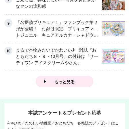
なクンの違和感
「名探偵プリキュア！」ファンブック第２
弾が登場！ 付録は限定「プリキュアマコ
トジュエル キュアアルカナ・シャドウ
アイスver.」 キュアエクレールを大特
集！
まるで本物みたいでかわいい♪ 雑誌『お
ともだち８・９・10月号』の付録は『サー
ティワン アイスクリームやさん』
もっと見る
本誌アンケート＆プレゼント応募
Aneひめ／たのしい幼稚園／おともだち 各雑誌のプレゼントはこ