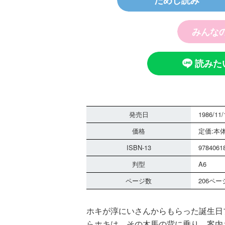
ためし読み
みんな
読みた
発売日
1986/11/
価格
定価:本体
ISBN-13
9784061
判型
A6
ページ数
206ペー
ホキが淳にいさんからもらった誕生日
らホキは、その木馬の背に乗り、案内