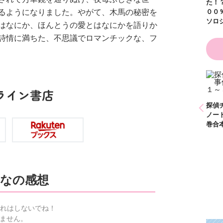
た！
る！！（１８）
るようになりました。やがて、木馬の秘密を
００
ソロ
はなにか、ほんとうの愛とはなにかを語りか
詩情に満ちた、不思議でロマンチックな、フ
ひなたとひかり
かわいく（なく）て
ライン書店
（９）
ごめん お悩み相談
ＢＯＯＫ
探偵チームＫＺ事件
探偵
ノート １～１０巻
ノー
合本版
巻合
なの感想
れはしないでね！
ません。