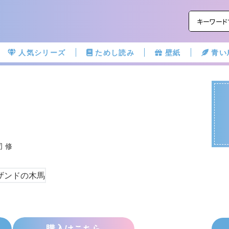
人気シリーズ
ためし読み
壁紙
青い
司 修
購入はこちら