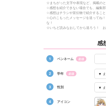
☆まちがった文字や表現など、掲載のと
☆感想を紹介できない場合でも、編集部
☆感想はチラシや宣伝物で紹介すること
☆心のこもったメッセージを送ってね！
な！
☆いちど読みなおしてから送ろう！ お
感
1
ペンネーム
必須
2
学年
必須
3
性別
4
アイコン