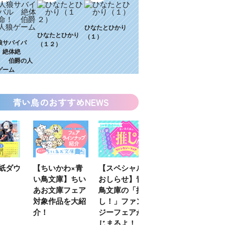
ひなたとひかり
ひなたとひかり
（１）
狼サバイバ
（１２）
 絶体絶
！ 伯爵の人
ゲーム
青い鳥のおすすめNEWS
わ×青
【スペシャルな
エブリスタ×講
【速報】『黒魔
】ちい
おしらせ】青い
談社青い鳥文庫
女さんが通
フェア
鳥文庫の「推
第９回小説賞開
る‼』ついにコ
を大紹
し！」ファンタ
催のおしらせ
ミカライズ！
ジーフェアがは
じまるよ！