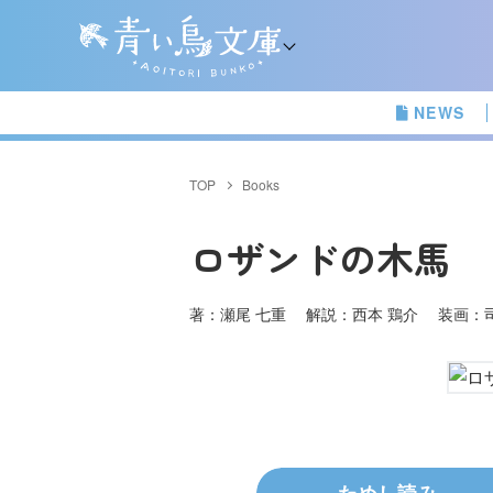
NEWS
TOP
Books
ロザンドの木馬
著：瀬尾 七重 解説：西本 鶏介 装画：