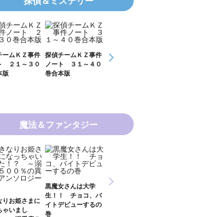
探偵＆ミステリー
チームＫＺ事件
探偵チームＫＺ事件
探偵チームＫＺ事件
ＫＺ’ Ｕｐｐ
ト ２１～３０
ノート ３１～４０
ノート １１～２０
Ｆｉｌｅ 数学
本版
巻合本版
巻合本版
の夏
魔法＆ファンタジー
新 妖界ナビ・ルナ
黒魔女さんは大学
妖界ナビ・ルナ
１～１１ 全１１巻
生！！ チョコ、バ
９＋番外編 全
合本版
なりお姫さまに
イトデビューするの
巻合本版
ちゃいまし
巻