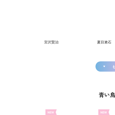
宮沢賢治
夏目漱石
青い
NEW
NEW