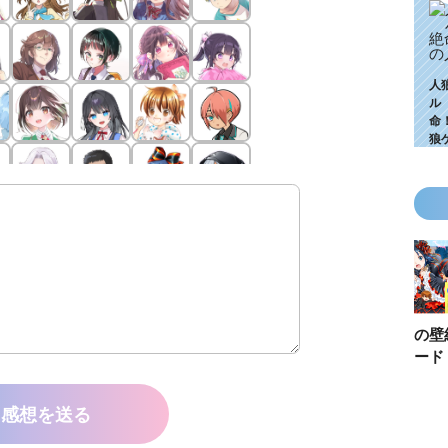
人
ル
命
狼
KZ高校生編、つ
ゴールデンウィ
今月の壁紙ダウ
【ちいか
いに始動！ 限
ークにいっき読
ンロード
い鳥文庫
定特典＆ヒミツ
み！ 青い鳥文
あお文庫
の参加企画も!?
庫の名作「電子
対象作品
感想を送る
合本版」おすす
介！
め