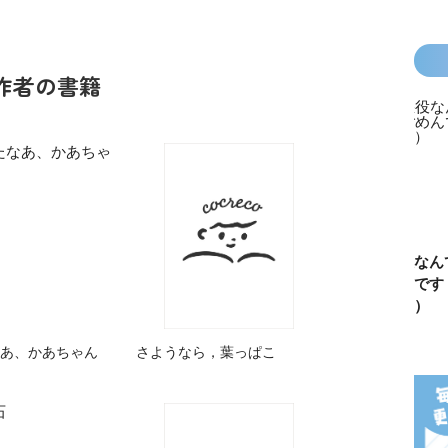
作者の書籍
カラフルピーチ
長浜高校水族館
悪役なんて、ご
トモダチ
はちゃめちゃ事
部！
めんです！
ーム 昨
件簿
（１）
は今日の
あ、かあちゃん
さようなら，葉っぱこ