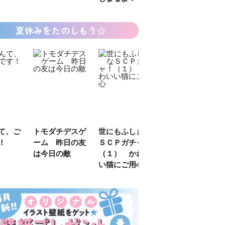
夏休みをたのしもう☆
デスゲ
世にもふしぎな
カラフルピーチ
長浜高校水族館
日の友
ＳＣＰガチャ！
はちゃめちゃ事
部！
敵
（１） かわい
件簿
い猫にご用心