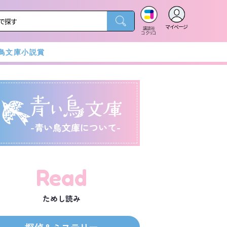
マイページ
講談社
コクリコ
鳥文庫小説賞
-青い鳥文庫について-
Read
ためし読み