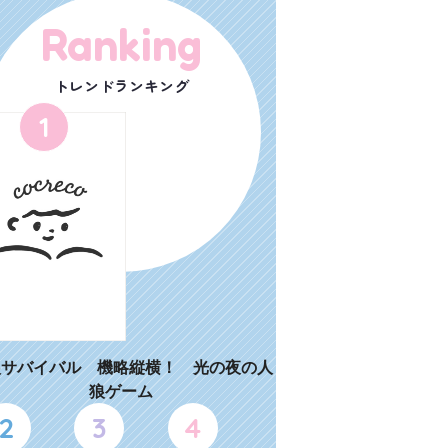
Ranking
トレンドランキング
1
狼サバイバル 機略縦横！ 光の夜の人
狼ゲーム
2
3
4