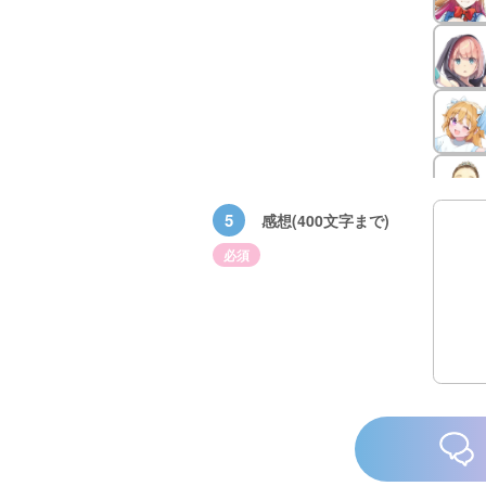
5
感想(400文字まで)
必須
×青
【スペシャルな
エブリスタ×講
【速報】『黒魔
ちい
おしらせ】青い
談社青い鳥文庫
女さんが通
ェア
鳥文庫の「推
第９回小説賞開
る‼』ついにコ
大紹
し！」ファンタ
催のおしらせ
ミカライズ！
ジーフェアがは
じまるよ！