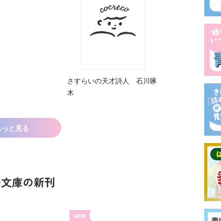
さすらいの天才詩人 石川啄
木
もっと見る
鳥文庫の新刊
NEW