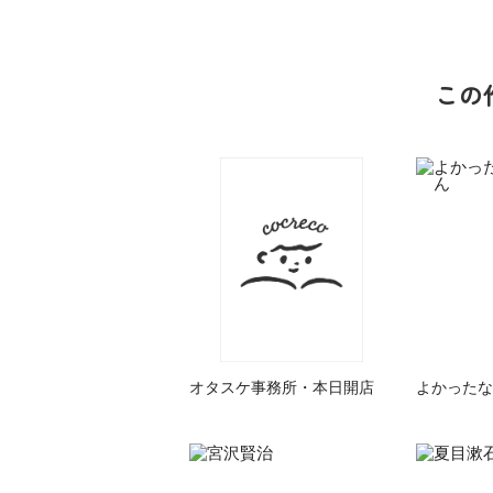
この
族館
悪役なんて、ご
トモダチデスゲ
世にもふしぎな
めんです！
ーム 昨日の友
ＳＣＰガチャ！
（１）
は今日の敵
（１） かわい
い猫にご用心
オタスケ事務所・本日開店
よかったな