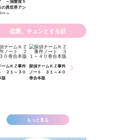
？ ～溺愛度５
％の異世界アン
ジー～
恋愛、キュンとする話
チームＫＺ事件
探偵チームＫＺ事件
探偵チームＫＺ事件
ト ２１～３０
ノート ３１～４０
ノート １１～２０
本版
巻合本版
巻合本版
いきなりお姫さ
なっちゃいまし
た！？ ～溺愛
００％の異世界
ソロジー～
もっと見る