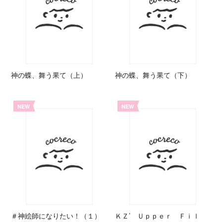
神の蝶、舞う果て（上）
神の蝶、舞う果て（下）
NEW
NEW
＃神絵師になりたい！（１）
ＫＺ’ Ｕｐｐｅｒ Ｆｉｌ