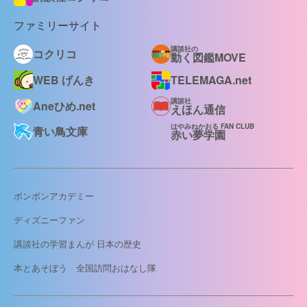
ファミリーサイト
講談社の
コクリコ
動く図鑑MOVE
WEB げんき
TELEMAGA.net
講談社
Aneひめ.net
えほん通信
はやみねかおる FAN CLUB
青い鳥文庫
赤い夢学園
ボンボンアカデミー
ディズニーファン
講談社の学習まんが 日本の歴史
本とあそぼう 全国訪問おはなし隊