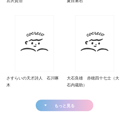
宮沢賢治
夏目漱石
さすらいの天才詩人 石川啄
大石良雄 赤穂四十七士（大
木
石内蔵助）
もっと見る