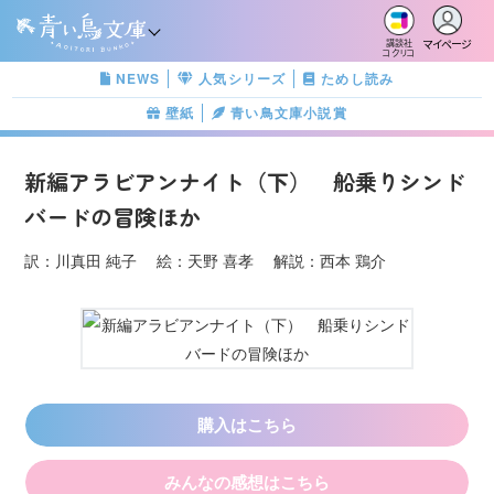
マイページ
講談社
コクリコ
NEWS
人気シリーズ
ためし読み
壁紙
青い鳥文庫小説賞
新編アラビアンナイト（下） 船乗りシンド
バードの冒険ほか
訳：川真田 純子 絵：天野 喜孝 解説：西本 鶏介
購入はこちら
みんなの感想はこちら