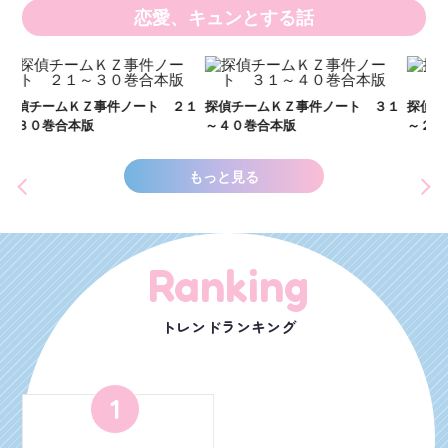
恋愛、キュンとする話
い
し
２１
探偵チームＫＺ事件ノート ３１
探偵チームＫＺ事件ノート １１
世
～４０巻合本版
～２０巻合本版
もっと見る
Ranking
トレンドランキング
1