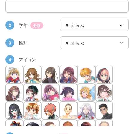
2
学年
必須
3
性別
4
アイコン