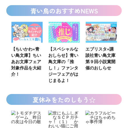
青い鳥のおすすめNEWS
ウ
【ちいかわ×青
【スペシャルな
エブリスタ×講
【
い鳥文庫】ちい
おしらせ】青い
談社青い鳥文庫
女
あお文庫フェア
鳥文庫の「推
第９回小説賞開
る
対象作品を大紹
し！」ファンタ
催のおしらせ
ミ
介！
ジーフェアがは
じまるよ！
夏休みをたのしもう☆