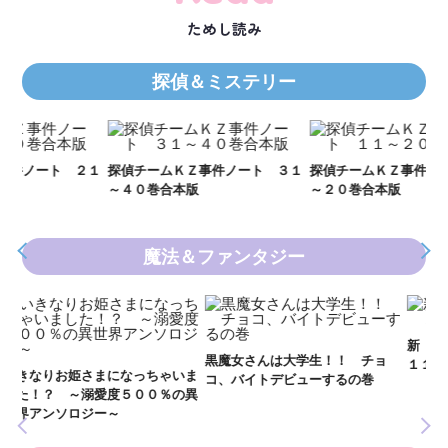
ためし読み
探偵＆ミステリー
Ｋ
数
２１
探偵チームＫＺ事件ノート ３１
探偵チームＫＺ事件ノート １１
～４０巻合本版
～２０巻合本版
魔法＆ファンタジー
妖
全
新 妖界ナビ・ルナ１～１１ 全
黒魔女さんは大学生！！ チョ
１１巻合本版
いま
コ、バイトデビューするの巻
の異