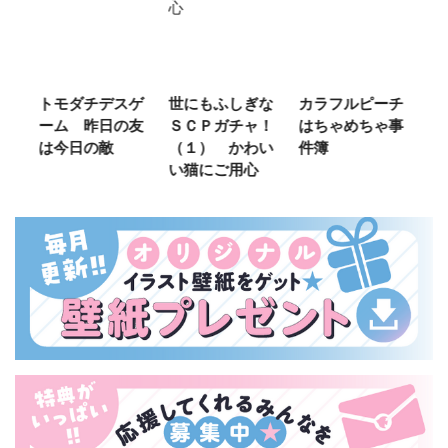
ご
トモダチデスゲ
世にもふしぎな
カラフルピーチ
長
ーム 昨日の友
ＳＣＰガチャ！
はちゃめちゃ事
部
は今日の敵
（１） かわい
件簿
い猫にご用心