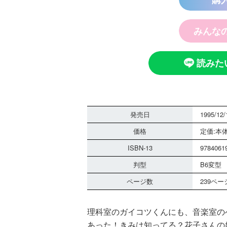
みんな
読みた
発売日
1995/12/
価格
定価:本体
ISBN-13
9784061
判型
B6変型
ページ数
239ペー
理科室のガイコツくんにも、音楽室の
あった！きみは知ってる？花子さんの好