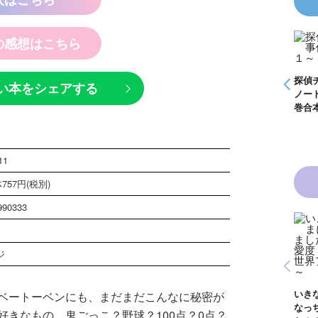
の感想はこちら
怪盗クイーンはサー
探偵チームＫＺ事件
探偵チ
い本をシェアする
探偵チームＫＺ事件
カスがお好き ゲー
ノート １～１０巻
ノート
ノート つぶやく死
ムブック
合本版
巻合本
霊は知っている
11
757円(税別)
990333
ジ
青い鳥文庫版 獣の
黒魔女さんと恋の魔
奏者１～８ 全８巻
黒魔女さんは白魔女
法 ６年１組 黒魔
合本版
いき
ベートーベンにも、まだまだこんなに秘密が
さん！？ ６年１
女さんが通る！！
なっ
組 黒魔女さんが通
（１７）
きなもの。鬼ごっこ？野球？100点？0点？