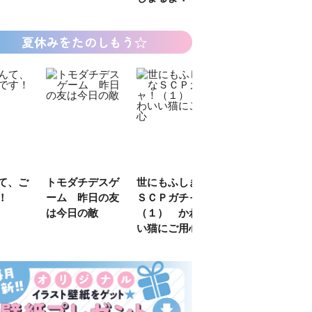
夏休みをたのしもう☆
デスゲ
世にもふしぎな
カラフルピーチ
長浜高校水族館
日の友
ＳＣＰガチャ！
はちゃめちゃ事
部！
敵
（１） かわい
件簿
い猫にご用心