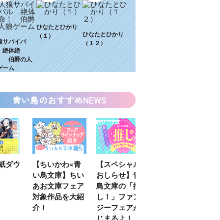
ひなたとひかり
ひなたとひかり
（１）
狼サバイバ
（１２）
 絶体絶
！ 伯爵の人
ゲーム
青い鳥のおすすめNEWS
わ×青
【スペシャルな
エブリスタ×講
【速報】『黒魔
】ちい
おしらせ】青い
談社青い鳥文庫
女さんが通
フェア
鳥文庫の「推
第９回小説賞開
る‼』ついにコ
を大紹
し！」ファンタ
催のおしらせ
ミカライズ！
ジーフェアがは
じまるよ！