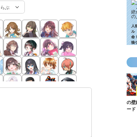
人
ル
命
狼
KZ高校生編、つ
ゴールデンウィ
今月の壁紙ダウ
【ちいか
いに始動！ 限
ークにいっき読
ンロード
い鳥文庫
定特典＆ヒミツ
み！ 青い鳥文
あお文庫
の参加企画も!?
庫の名作「電子
対象作品
合本版」おすす
介！
め