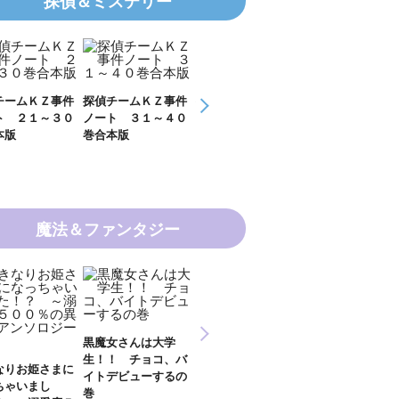
探偵＆ミステリー
ームＫＺ事件
探偵チームＫＺ事件
探偵チームＫＺ事件
ＫＺ’ Ｕｐｐ
 ２１～３０
ノート ３１～４０
ノート １１～２０
Ｆｉｌｅ 数学
版
巻合本版
巻合本版
の夏
魔法＆ファンタジー
新 妖界ナビ・ルナ
黒魔女さんは大学
妖界ナビ・ルナ
１～１１ 全１１巻
生！！ チョコ、バ
９＋番外編 全
合本版
なりお姫さまに
イトデビューするの
巻合本版
ちゃいまし
巻