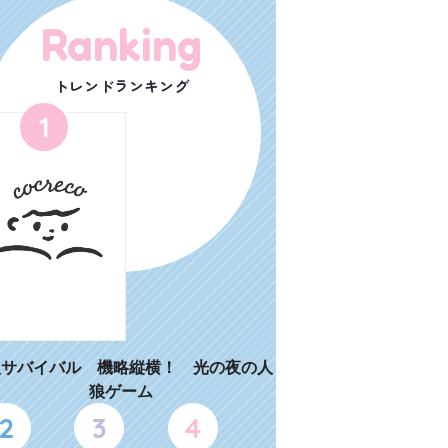
Ranking
トレンドランキング
1
狼サバイバル 機略縦横！ 光の夜の人
狼ゲーム
2
3
4