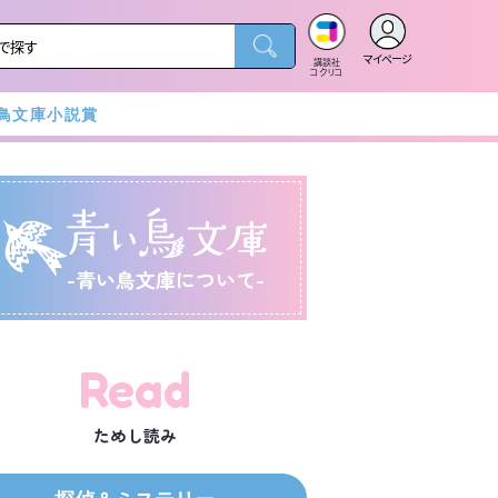
マイページ
講談社
コクリコ
鳥文庫小説賞
-青い鳥文庫について-
Read
ためし読み