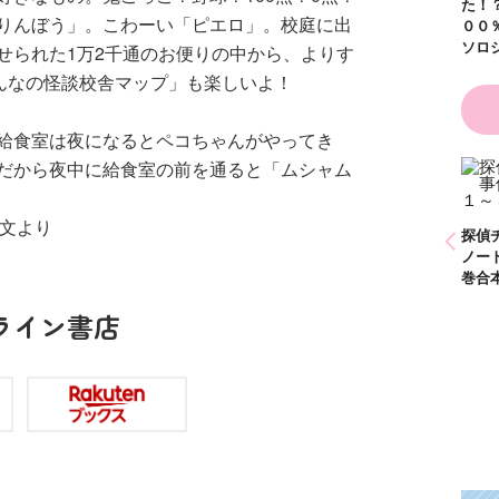
た！
る！！（１８）
りんぼう」。こわーい「ピエロ」。校庭に出
００
ソロ
せられた1万2千通のお便りの中から、よりす
みんなの怪談校舎マップ」も楽しいよ！
給食室は夜になるとペコちゃんがやってき
だから夜中に給食室の前を通ると「ムシャム
ひなたとひかり
かわいく（なく）て
（９）
ごめん お悩み相談
本文より
ＢＯＯＫ
探偵チームＫＺ事件
探偵
ノート １～１０巻
ノー
合本版
巻合
ライン書店