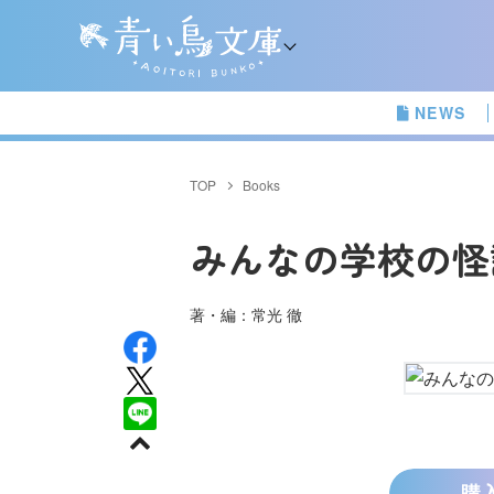
NEWS
TOP
Books
みんなの学校の怪
著・編：常光 徹
購