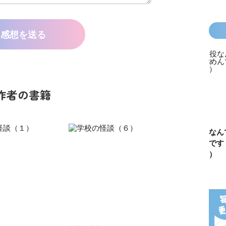
感想を送る
作者の書籍
カラフルピーチ
長浜高校水族館
悪役なんて、ご
トモダチ
はちゃめちゃ事
部！
めんです！
ーム 昨
件簿
（１）
は今日の