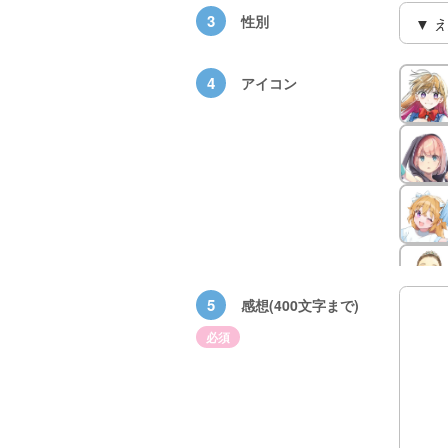
3
性別
4
アイコン
5
感想(400文字まで)
×青
【スペシャルな
エブリスタ×講
【速報】『黒魔
必須
ちい
おしらせ】青い
談社青い鳥文庫
女さんが通
ェア
鳥文庫の「推
第９回小説賞開
る‼』ついにコ
大紹
し！」ファンタ
催のおしらせ
ミカライズ！
ジーフェアがは
じまるよ！