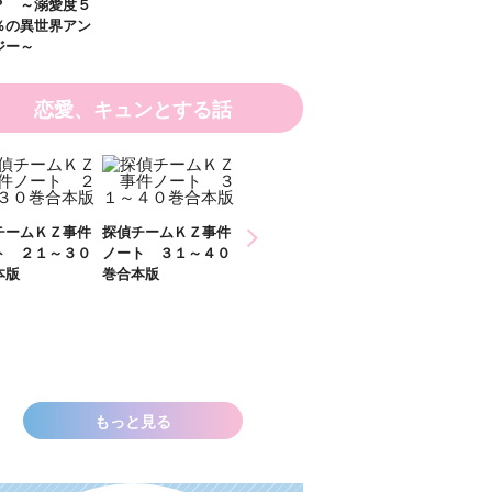
？ ～溺愛度５
％の異世界アン
ジー～
恋愛、キュンとする話
チームＫＺ事件
探偵チームＫＺ事件
探偵チームＫＺ事件
ト ２１～３０
ノート ３１～４０
ノート １１～２０
本版
巻合本版
巻合本版
いきなりお姫さ
なっちゃいまし
た！？ ～溺愛
００％の異世界
ソロジー～
もっと見る