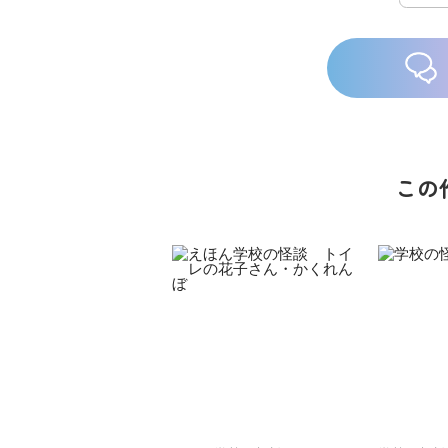
この
族館
悪役なんて、ご
トモダチデスゲ
世にもふしぎな
めんです！
ーム 昨日の友
ＳＣＰガチャ！
（１）
は今日の敵
（１） かわい
い猫にご用心