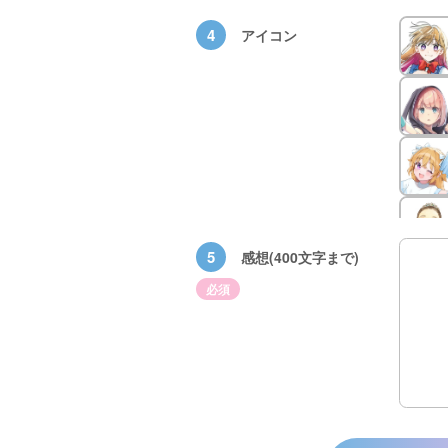
4
アイコン
5
感想(400文字まで)
必須
×青
【スペシャルな
エブリスタ×講
【速報】『黒魔
ちい
おしらせ】青い
談社青い鳥文庫
女さんが通
ェア
鳥文庫の「推
第９回小説賞開
る‼』ついにコ
大紹
し！」ファンタ
催のおしらせ
ミカライズ！
ジーフェアがは
じまるよ！