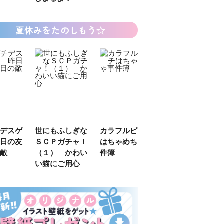
夏休みをたのしもう☆
デスゲ
世にもふしぎな
カラフルピーチ
長浜高校水族館
日の友
ＳＣＰガチャ！
はちゃめちゃ事
部！
敵
（１） かわい
件簿
い猫にご用心