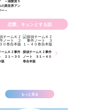
恋愛、キュンとする話
ひなたとひかり
チームＫＺ事件
探偵チームＫＺ事件
２）
ト ３１～４０
ノート １１～２０
本版
巻合本版
いきなりお姫さまに
なっちゃいまし
た！？ ～溺愛度５
００％の異世界アン
ソロジー～
もっと見る