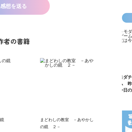
感想を送る
作者の書籍
カラフルピーチ
長浜高校水族館
悪役なんて、ご
トモダチ
はちゃめちゃ事
部！
めんです！
ーム 昨
件簿
（１）
は今日の
鏡
まどわしの教室 －あやかし
の鏡 ２－