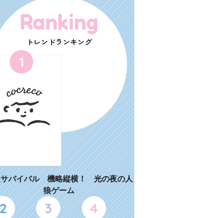
Ranking
トレンドランキング
1
狼サバイバル 機略縦横！ 光の夜の人
狼ゲーム
2
3
4