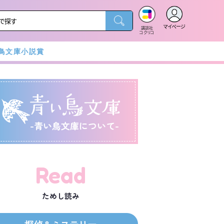
マイページ
講談社
コクリコ
鳥文庫小説賞
-青い鳥文庫について-
Read
ためし読み