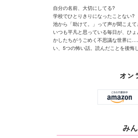
る！！（１８）
自分の名前、大切にしてる?
学校でひとりきりになったことない?
池から「助けて。」って声が聞こえて
いつも平凡と思っている毎日が、ひょ
かしたちがうごめく不思議な世界に…
い、5つの怖い話。読んだことを後悔し
ひなたとひかり
（９）
オン
みん