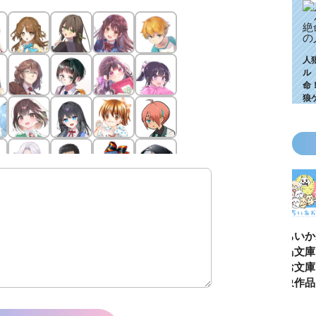
人
ル
命
狼
KZ高校生編、つ
ゴールデンウィ
今月の壁紙ダウ
【ちいか
いに始動！ 限
ークにいっき読
ンロード
い鳥文庫
定特典＆ヒミツ
み！ 青い鳥文
あお文庫
の参加企画も!?
庫の名作「電子
対象作品
合本版」おすす
介！
め