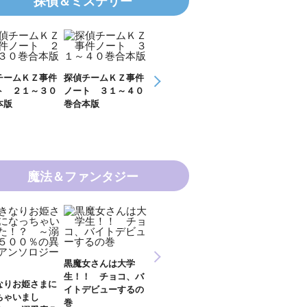
探偵＆ミステリー
チームＫＺ事件
探偵チームＫＺ事件
ＫＺ’ Ｕｐｐｅｒ
ＫＺ’ Ｕｐｐ
ト ３１～４０
ノート １１～２０
Ｆｉｌｅ 数学者
Ｆｉｌｅ 密
本版
巻合本版
の夏
開ける手
魔法＆ファンタジー
新 妖界ナビ・ルナ
女さんは大学
妖界ナビ・ルナ１～
妖界ナビ・ルナ
１～１１ 全１１巻
！ チョコ、バ
９＋番外編 全１０
外編 猫神様の
合本版
デビューするの
巻合本版
【電子オリジナ