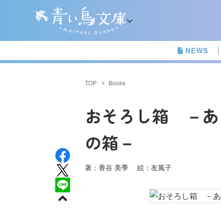
NEWS
TOP
Books
おそろし箱 －あ
の箱－
著：香谷 美季 絵：友風子