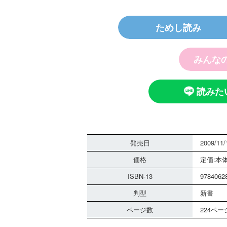
ためし読み
みんな
探偵チームＫＺ
ノート つぶや
霊は知っている
読みた
発売日
2009/11/
価格
定価:本体
ISBN-13
9784062
判型
新書
黒魔女さんは白
ページ数
224ペー
さん！？ ６年
組 黒魔女さん