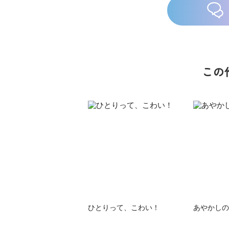
この
族館
悪役なんて、ご
トモダチデスゲ
世にもふしぎな
めんです！
ーム 昨日の友
ＳＣＰガチャ！
（１）
は今日の敵
（１） かわい
い猫にご用心
ひとりって、こわい！
あやかしの