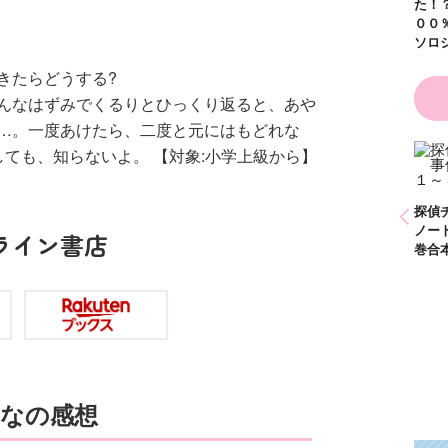
た！？ ～溺愛度５
００％の異世界アン
ソロジー～
きたらどうする?
んなはずみでくるりとひっくり返ると、あや
…。一度あけたら、二度と元にはもどれな
ても、知らないよ。 【対象:小学上級から】
かわいく（なく）て
ごめん お悩み相談
ＢＯＯＫ
探偵チームＫＺ事件
探偵チームＫＺ事件
探偵
ノート １～１０巻
ノート ２１～３０
ノー
ライン書店
合本版
巻合本版
巻合
なの感想