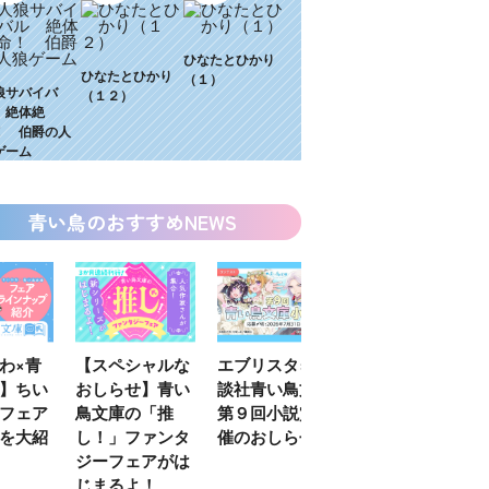
ひなたとひかり
ひなたとひかり
（１）
狼サバイバ
（１２）
 絶体絶
！ 伯爵の人
ゲーム
青い鳥のおすすめNEWS
わ×青
【スペシャルな
エブリスタ×講
【速報】『黒魔
】ちい
おしらせ】青い
談社青い鳥文庫
女さんが通
フェア
鳥文庫の「推
第９回小説賞開
る‼』ついにコ
を大紹
し！」ファンタ
催のおしらせ
ミカライズ！
ジーフェアがは
じまるよ！