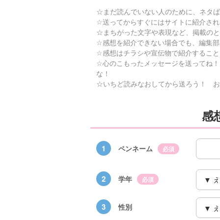
☆まだ読んでいない人のために、ネタば
☆送ってからすぐにはサイトに紹介され
☆まちがった文字や表現など、掲載のと
☆感想を紹介できない場合でも、編集部
☆感想はチラシや宣伝物で紹介すること
☆心のこもったメッセージを送ってね！
な！
☆いちど読みなおしてから送ろう！ お
感
1
ペンネーム
必須
2
学年
必須
3
性別