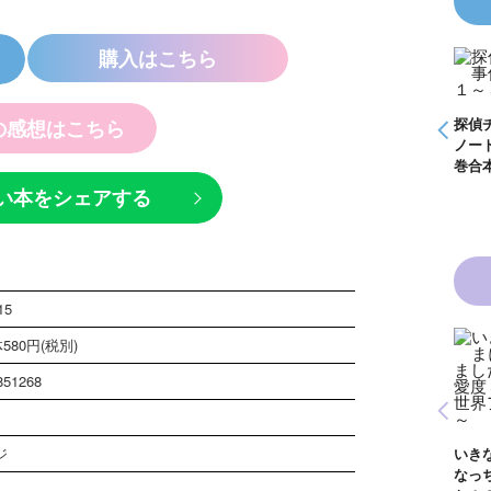
購入はこちら
怪盗クイーンはサー
探偵チームＫＺ事件
探偵チームＫＺ事件
探偵
の感想はこちら
事件
カスがお好き ゲー
ノート １～１０巻
ノート ２１～３０
ノー
く死
ムブック
合本版
巻合本版
巻合
い本をシェアする
15
580円(税別)
851268
青い鳥文庫版 獣の
黒魔女さんと恋の魔
黒魔
奏者１～８ 全８巻
魔女
法 ６年１組 黒魔
生！
合本版
ジ
いきなりお姫さまに
１
女さんが通る！！
イト
なっちゃいまし
が通
（１７）
巻