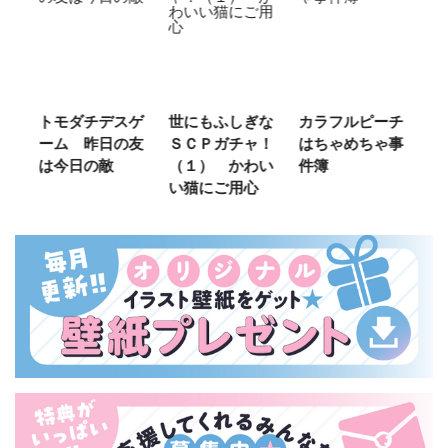
ご
トモダチデスゲ
世にもふしぎな
カラフルピーチ
長
ーム 昨日の友
ＳＣＰガチャ！
はちゃめちゃ事
部
は今日の敵
（１） かわい
件簿
い猫にご用心