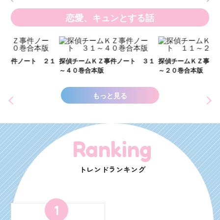
恋愛、キュンとする話
い
し
２１
探偵チームＫＺ事件ノート ３１
探偵チームＫＺ事件ノート １１
世
～４０巻合本版
～２０巻合本版
もっと見る
Ranking
トレンドランキング
1