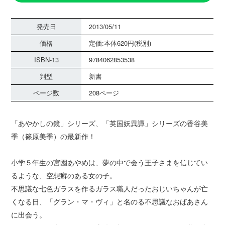
発売日
2013/05/11
価格
定価:本体620円(税別)
ISBN-13
9784062853538
判型
新書
ページ数
208ページ
「あやかしの鏡」シリーズ、「英国妖異譚」シリーズの香谷美
季（篠原美季）の最新作！
小学５年生の宮園あやめは、夢の中で会う王子さまを信じてい
るような、空想癖のある女の子。
不思議な七色ガラスを作るガラス職人だったおじいちゃんが亡
くなる日、「グラン・マ・ヴィ」と名のる不思議なおばあさん
に出会う。