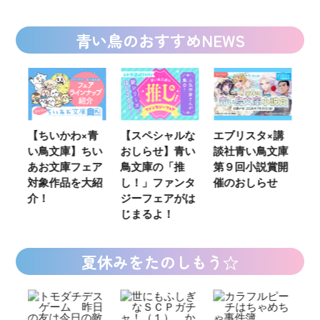
青い鳥のおすすめNEWS
ウ
【ちいかわ×青
【スペシャルな
エブリスタ×講
【
い鳥文庫】ちい
おしらせ】青い
談社青い鳥文庫
女
あお文庫フェア
鳥文庫の「推
第９回小説賞開
る
対象作品を大紹
し！」ファンタ
催のおしらせ
ミ
介！
ジーフェアがは
じまるよ！
夏休みをたのしもう☆