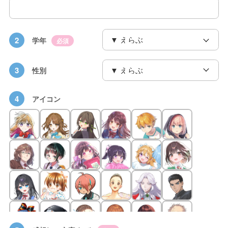
2
学年
必須
3
性別
4
アイコン