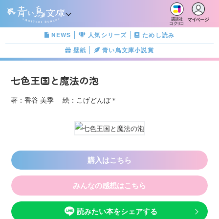
マイページ
講談社
コクリコ
NEWS
人気シリーズ
ためし読み
壁紙
青い鳥文庫小説賞
七色王国と魔法の泡
著：香谷 美季 絵：こげどんぼ＊
購入はこちら
みんなの感想はこちら
読みたい本をシェアする