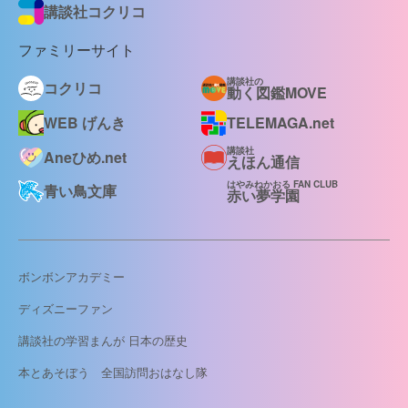
講談社コクリコ
ファミリーサイト
講談社の
コクリコ
動く図鑑MOVE
WEB げんき
TELEMAGA.net
講談社
Aneひめ.net
えほん通信
はやみねかおる FAN CLUB
青い鳥文庫
赤い夢学園
ボンボンアカデミー
ディズニーファン
講談社の学習まんが 日本の歴史
本とあそぼう 全国訪問おはなし隊