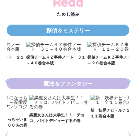
Read
ためし読み
探偵＆ミステリー
Ｋ
数
２１
探偵チームＫＺ事件ノート ３１
探偵チームＫＺ事件ノート １１
～４０巻合本版
～２０巻合本版
魔法＆ファンタジー
妖
全
新 妖界ナビ・ルナ１～１１ 全
黒魔女さんは大学生！！ チョ
１１巻合本版
いま
コ、バイトデビューするの巻
の異