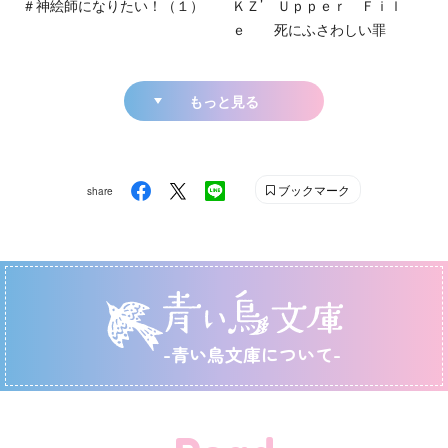
＃神絵師になりたい！（１）
ＫＺ’ Ｕｐｐｅｒ Ｆｉｌ
ｅ 死にふさわしい罪
もっと見る
ブックマーク
share
-青い鳥文庫について-