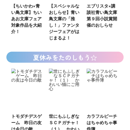
ウ
【ちいかわ×青
【スペシャルな
エブリスタ×講
【
い鳥文庫】ちい
おしらせ】青い
談社青い鳥文庫
女
あお文庫フェア
鳥文庫の「推
第９回小説賞開
る
対象作品を大紹
し！」ファンタ
催のおしらせ
ミ
介！
ジーフェアがは
じまるよ！
夏休みをたのしもう☆
ご
トモダチデスゲ
世にもふしぎな
カラフルピーチ
長
ーム 昨日の友
ＳＣＰガチャ！
はちゃめちゃ事
部
は今日の敵
（１） かわい
件簿