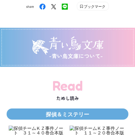
ブックマーク
share
-青い鳥文庫について-
Read
ためし読み
探偵＆ミステリー
Ｋ