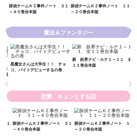
数
２１
探偵チームＫＺ事件ノート ３１
探偵チームＫＺ事件ノート １１
～４０巻合本版
～２０巻合本版
魔法＆ファンタジー
妖
全
新 妖界ナビ・ルナ１～１１ 全
黒魔女さんは大学生！！ チョ
１１巻合本版
いま
コ、バイトデビューするの巻
の異
恋愛、キュンとする話
い
し
２１
探偵チームＫＺ事件ノート ３１
探偵チームＫＺ事件ノート １１
世
～４０巻合本版
～２０巻合本版