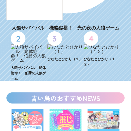
人狼サバイバル 機略縦横！ 光の夜の人狼ゲーム
2
3
4
ひなたとひかり（１）
ひなたとひかり（１
２）
人狼サバイバル 絶体
絶命！ 伯爵の人狼ゲ
ーム
青い鳥のおすすめNEWS