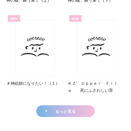
神の蝶、舞う果て（上）
神の蝶、舞う果て（下）
NEW
NEW
＃神絵師になりたい！（１）
ＫＺ’ Ｕｐｐｅｒ Ｆｉｌ
ｅ 死にふさわしい罪
もっと見る