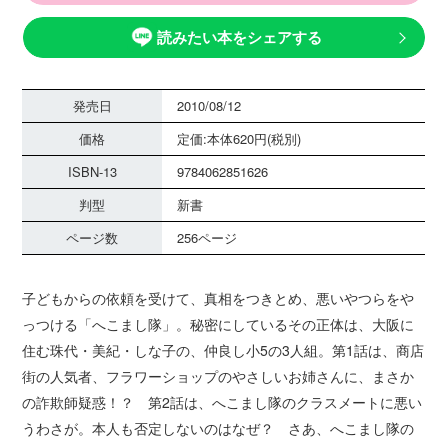
読みたい本をシェアする
発売日
2010/08/12
価格
定価:本体620円(税別)
ISBN-13
9784062851626
判型
新書
ページ数
256ページ
子どもからの依頼を受けて、真相をつきとめ、悪いやつらをや
っつける「へこまし隊」。秘密にしているその正体は、大阪に
住む珠代・美紀・しな子の、仲良し小5の3人組。第1話は、商店
街の人気者、フラワーショップのやさしいお姉さんに、まさか
の詐欺師疑惑！？ 第2話は、へこまし隊のクラスメートに悪い
うわさが。本人も否定しないのはなぜ？ さあ、へこまし隊の