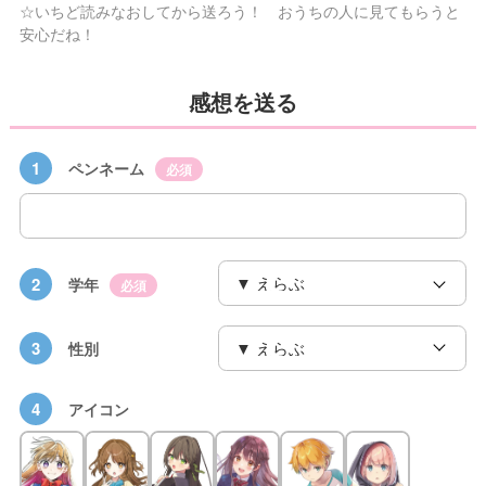
☆いちど読みなおしてから送ろう！ おうちの人に見てもらうと
安心だね！
感想を送る
1
ペンネーム
必須
2
学年
必須
3
性別
4
アイコン