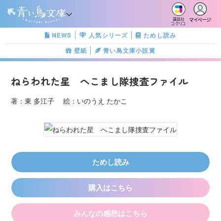
マイページ
講談社
コクリコ
NEWS
人気シリーズ
ためし読み
壁紙
青い鳥文庫小説賞
ねらわれた星 へこまし隊捜査ファイル
著：東 多江子 絵：いのうえ たかこ
ためし読み
購入はこちら
みんなの感想はこちら