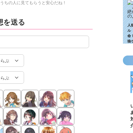
うちの人に見てもらうと安心だね！
想を送る
人
ル
命
狼
KZ高校生編、つ
ゴールデンウィ
今月の壁紙ダウ
【ちいか
いに始動！ 限
ークにいっき読
ンロード
い鳥文庫
定特典＆ヒミツ
み！ 青い鳥文
あお文庫
の参加企画も!?
庫の名作「電子
対象作品
合本版」おすす
介！
め