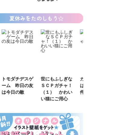
夏休みをたのしもう☆
デスゲ
世にもふしぎな
カラフルピーチ
長浜高校水族館
日の友
ＳＣＰガチャ！
はちゃめちゃ事
部！
敵
（１） かわい
件簿
い猫にご用心