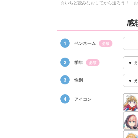
☆いちど読みなおしてから送ろう！ お
感
1
ペンネーム
必須
2
学年
必須
3
性別
4
アイコン
×青
【スペシャルな
エブリスタ×講
【速報】『黒魔
ちい
おしらせ】青い
談社青い鳥文庫
女さんが通
ェア
鳥文庫の「推
第９回小説賞開
る‼』ついにコ
大紹
し！」ファンタ
催のおしらせ
ミカライズ！
ジーフェアがは
じまるよ！