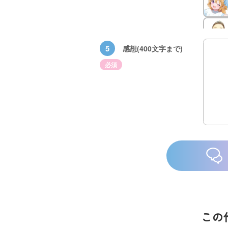
5
感想(400文字まで)
必須
族館
悪役なんて、ご
トモダチデスゲ
世にもふしぎな
めんです！
ーム 昨日の友
ＳＣＰガチャ！
（１）
は今日の敵
（１） かわい
い猫にご用心
この