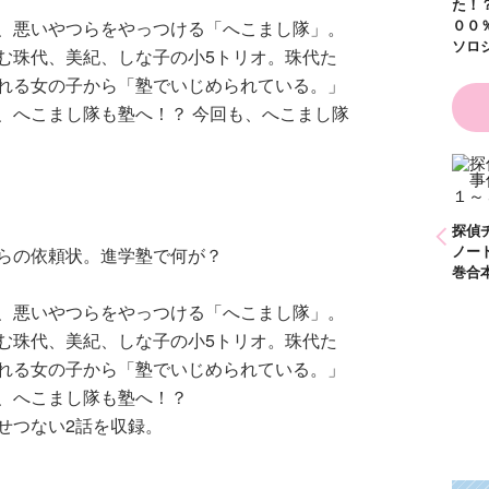
た！？ ～溺
！！（１８）
００％の異世
、悪いやつらをやっつける「へこまし隊」。
ソロジー～
む珠代、美紀、しな子の小5トリオ。珠代た
れる女の子から「塾でいじめられている。」
、へこまし隊も塾へ！？ 今回も、へこまし隊
。
ひなたとひかり
かわいく（なく）て
（９）
ごめん お悩み相談
ＢＯＯＫ
探偵チームＫＺ事件
探偵チー
ノート １～１０巻
ノート 
らの依頼状。進学塾で何が？
合本版
巻合本版
、悪いやつらをやっつける「へこまし隊」。
む珠代、美紀、しな子の小5トリオ。珠代た
れる女の子から「塾でいじめられている。」
、へこまし隊も塾へ！？
せつない2話を収録。