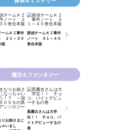
探偵＆ミステリー
事件
探偵チームＫＺ事件
探偵チームＫＺ事件
ＫＺ’ Ｕｐｐｅｒ
ＫＺ
３０
ノート ３１～４０
ノート １１～２０
Ｆｉｌｅ 数学者
Ｆｉ
巻合本版
巻合本版
の夏
開ける
魔法＆ファンタジー
新 妖界ナビ・ルナ
黒魔女さんは大学
妖界ナビ・ルナ１～
妖
１～１１ 全１１巻
生！！ チョコ、バ
９＋番外編 全１０
外
合本版
さまに
イトデビューするの
巻合本版
【
し
巻