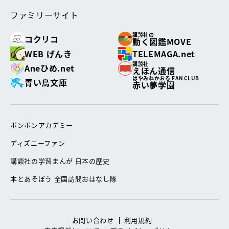
ファミリーサイト
講談社の
コクリコ
動く図鑑MOVE
WEB げんき
TELEMAGA.net
講談社
Aneひめ.net
えほん通信
はやみねかおる FAN CLUB
青い鳥文庫
赤い夢学園
ボンボンアカデミー
ディズニーファン
講談社の学習まんが 日本の歴史
本とあそぼう 全国訪問おはなし隊
お問い合わせ
利用規約