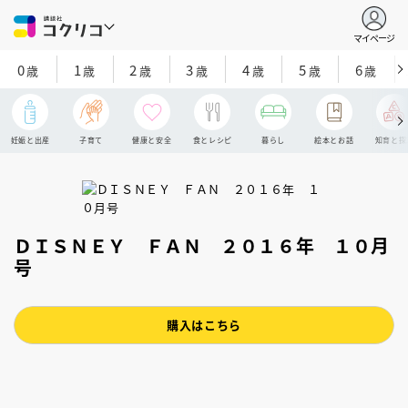
マイページ
0
1
2
3
4
5
6
歳
歳
歳
歳
歳
歳
歳
妊娠と出産
子育て
健康と安全
食とレシピ
暮らし
絵本とお話
知育と探
ＤＩＳＮＥＹ ＦＡＮ ２０１６年 １０月
号
購入はこちら