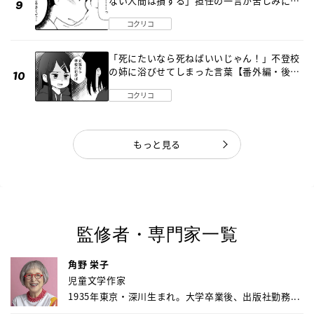
ない人間は損する」担任の一言が苦しみに…
《第１話》
コクリコ
「死にたいなら死ねばいいじゃん！」不登校
の姉に浴びせてしまった言葉【番外編・後
編】
コクリコ
もっと見る
監修者・専門家一覧
角野 栄子
児童文学作家
1935年東京・深川生まれ。大学卒業後、出版社勤務...