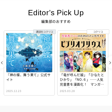
Editor’s Pick Up
編集部のおすすめ
講談社コクリコ
コクリコ
『神の蝶、舞う果て』公式サ
「竜が呼んだ娘」「ひなたと
イト
ひかり」「NO.６」……人気
児童書を漫画化！ マンガサ
イト『ビブリオシリウス』誕
2025.12.23
2025.03.28
生！