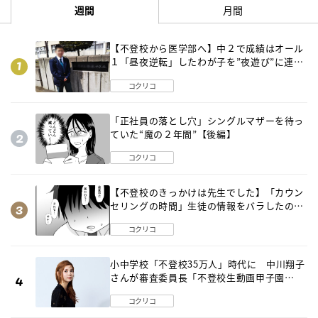
週間
月間
【不登校から医学部へ】中２で成績はオール
１「昼夜逆転」したわが子を”夜遊び”に連れ
出した母の気づき
コクリコ
「正社員の落とし穴」シングルマザーを待っ
ていた“魔の２年間”【後編】
コクリコ
【不登校のきっかけは先生でした】「カウン
セリングの時間」生徒の情報をバラしたの
は…《第２話》
コクリコ
小中学校「不登校35万人」時代に 中川翔子
さんが審査委員長「不登校生動画甲子園
2026」が開催
コクリコ