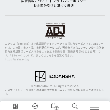
広告掲載について
プライバシーポリシー
特定商取引法に基づく表記
コクリコ［cocreco］は正規版配信サイトマークを取得したサービスです。
ABJマー
クは、この電子書店・電子書籍配信サービスが、著作権者からコンテンツ使用許諾を
得た正規版配信サービスであることを示す登録商標（登録番号 第6091713号）で
す。ABJマークについて、詳しくはこちらを御覧ください。
https://aebs.or.jp/
© KODANSHA Ltd. All rights reserved.
このサイトのデータの著作権は講談社が保有します。無断複製転載放送等は禁止しま
す。