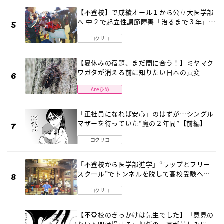
【不登校】で成績オール１から公立大医学部
へ 中２で起立性調節障害「治るまで３年」の
診断 そのとき母は
コクリコ
【夏休みの宿題、まだ間に合う！】ミヤマク
ワガタが消える前に知りたい日本の異変
Aneひめ
「正社員になれば安心」のはずが…シングル
マザーを待っていた“魔の２年間”【前編】
コクリコ
「不登校から医学部進学」“ラップとフリー
スクール”でトンネルを脱して高校受験へ
〔元野球少年の実話〕
コクリコ
【不登校のきっかけは先生でした】「意見の