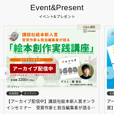
Event&Present
イベント&プレゼント
えほん通信
会員限定
オンライン
会
【アーカイブ配信中】講談社絵本新人賞オンラ
ア
インセミナー 受賞作家と担当編集者が語る
賞
「絵本創作実践講座」
作