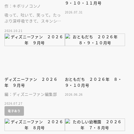
９・１０・１１月号
作：キボリノコンノ
2026.07.31
吸って、吐いて、笑って。たっ
ぷり深呼吸できて、スキンシッ
プが楽しめる、大人気木彫作
2026.10.21
家、キボリノコンノ初のファー
ストブック。
ディズニーファン ２０２６
おともだち ２０２６年 ８・
年 ９月号
９・１０月号
編：ディズニーファン編集部
2026.06.26
2026.07.27
電子あり