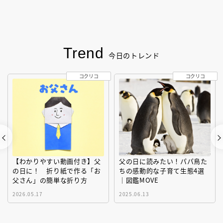
Trend
今日のトレンド
コクリコ
コクリコ
【わかりやすい動画付き】父
父の日に読みたい！パパ鳥た
の日に！ 折り紙で作る「お
ちの感動的な子育て生態4選
父さん」の簡単な折り方
｜図鑑MOVE
2026.05.17
2025.06.13