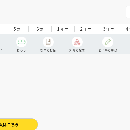
5
6
1
2
3
4
歳
歳
年生
年生
年生
ピ
暮らし
絵本とお話
知育と探求
習い事と学習
入はこちら