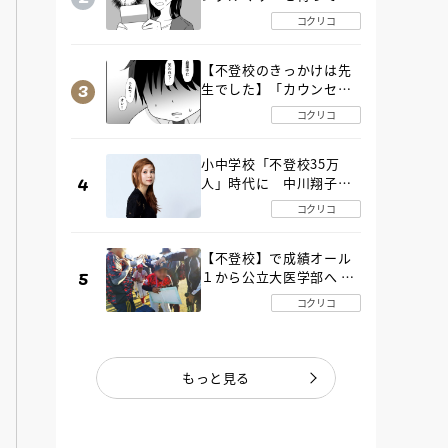
た“魔の２年間”【後編】
コクリコ
【不登校のきっかけは先
生でした】「カウンセリ
ングの時間」生徒の情報
コクリコ
をバラしたのは…《第２
話》
小中学校「不登校35万
人」時代に 中川翔子さ
んが審査委員長「不登校
コクリコ
生動画甲子園 2026」が開
催
【不登校】で成績オール
１から公立大医学部へ 中
２で起立性調節障害「治
コクリコ
るまで３年」の診断 その
とき母は
もっと見る