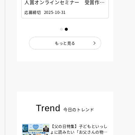
選考委
人賞オンラインセミナー 受賞作家
童文学
ナー」
と担当編集者が語る「絵本創作実践
員に聞
応募締切
2025-10-31
講座」
もっと見る
Trend
今日のトレンド
【父の日特集】子どもといっし
ょに読みたい「お父さんの物