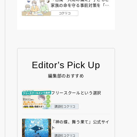
家族の命を守る事前対策を「防
災アドバイザー」が解説
コクリコ
Editor’s Pick Up
編集部のおすすめ
フリースクールという選択
講談社コクリコ
『神の蝶、舞う果て』公式サイ
ト
講談社コクリコ