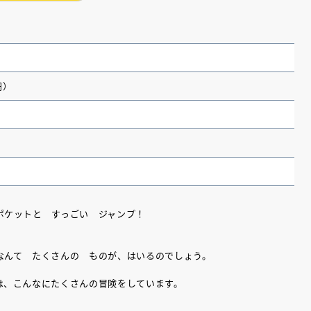
円）
ポケットと すっごい ジャンプ！
（あさのあつこ）特設サ
フリースクールという選択
なんて たくさんの ものが、はいるのでしょう。
26年９月30日発売決定！
は、こんなにたくさんの冒険をしています。
2026.03.31