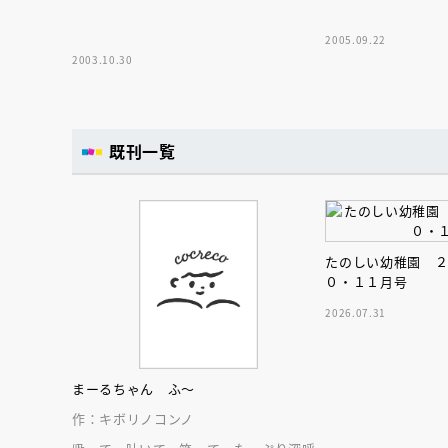
2005.09.22
2003.10.30
既刊一覧
たのしい幼稚園 
０・１１月号
2026.07.31
まーるちゃん ふ～
作：キボリノコンノ