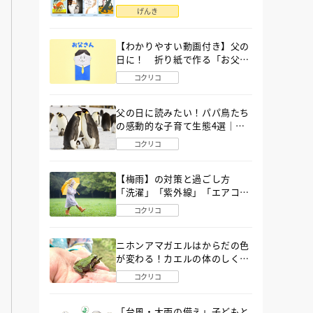
語」６選
げんき
【わかりやすい動画付き】父の
日に！ 折り紙で作る「お父さ
ん」の簡単な折り方
コクリコ
父の日に読みたい！パパ鳥たち
の感動的な子育て生態4選｜図
鑑MOVE
コクリコ
【梅雨】の対策と過ごし方
「洗濯」「紫外線」「エアコ
ン」「ゲリラ豪雨」…〔気象予
コクリコ
報士が完全ガイド〕
ニホンアマガエルはからだの色
が変わる！カエルの体のしくみ
から両生類の特ちょうまで図鑑
コクリコ
MOVEが解説！
「台風・大雨の備え」子どもと