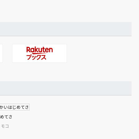
じめてさ
トモコ