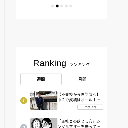
Ranking
ランキング
週間
月間
【不登校から医学部へ】
中２で成績はオール１
「昼夜逆転」したわが子
コクリコ
を”夜遊び”に連れ出した
母の気づき
「正社員の落とし穴」シ
ングルマザーを待ってい