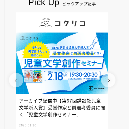
Pick Up
ピックアップ記事
アーカイブ配信中【第67回講談社児童
『神の
文学新人賞】受賞作家と前選考委員に聞
く「児童文学創作セミナー」
2026.01.30
2025.12.23