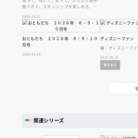
吸って、吐いて、笑って。たっぷり深呼
吸できて、スキンシップが楽しめる、大
人気木彫作家、キボリノコンノ初のファ
2026.10.21
ーストブック。
おともだち ２０２６年 ８・９・１０
ディズニーファン
月号
編：ディズニーファ
2026.06.26
2026.06.25
電子あり
関連シリーズ
会員限定
オ
【アーカイ