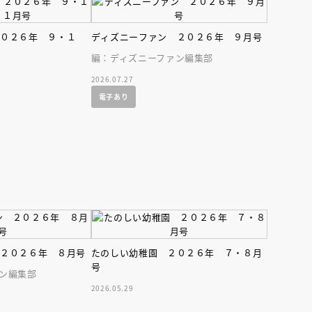
インセミナー 受賞作家
童文学新人賞】受賞作家と前
者が語る「絵本創作実践
員に聞く「児童文学創作セミ
5-10-31
２０２６年 ９・１
ディズニーファン ２０２６年 ９月号
編：ディズニーファン編集部
2026.07.27
電子あり
 ２０２６年 ８月号
たのしい幼稚園 ２０２６年 ７・８月
号
ン編集部
2026.05.29