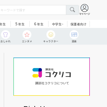
マイページ
5
6
中学生~
保護者向け
年生
年生
年生
おしゃれ
エンタメ
キャラクター
漫画