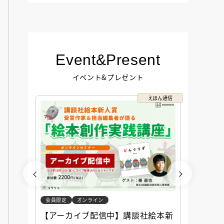
Event&Present
イベント&プレゼント
コクリコ
えほん通信
会員限定
オンライン
会員限定
談社児
【アーカイブ配信中】講談社絵本新
アーカ