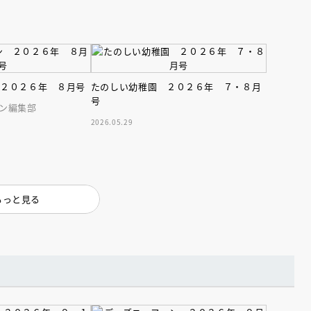
 ２０２６年 ８月号
たのしい幼稚園 ２０２６年 ７・８月
号
ン編集部
2026.05.29
えほん通信
もっと見る
ンライン
会員限定
オンライン
ブ配信中】講談社絵本新
アーカイブ配信中【第67回講