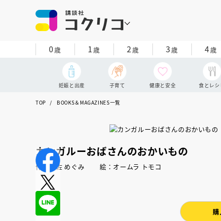
0
1
2
3
4
歳
歳
歳
歳
歳
妊娠と出産
子育て
健康と安全
食とレシ
TOP
BOOKS＆MAGAZINES一覧
カンガルーおばさんのおかいもの
作：岩佐 めぐみ 絵：オームラ トモコ
購