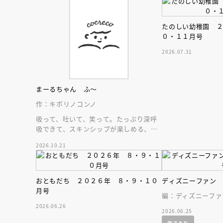
人賞オンラ
と担当編集
応募締切
202
たのしい幼稚園 
講座」
０・１１月号
2026.07.31
まーるちゃん ふ～
作：キボリノコンノ
吸って、吐いて、笑って。たっぷり深呼
吸できて、スキンシップが楽しめる、大
人気木彫作家、キボリノコンノ初のファ
2026.10.21
ーストブック。
おともだち ２０２６年 ８・９・１０
ディズニーファン
月号
編：ディズニーファ
2026.06.26
2026.06.25