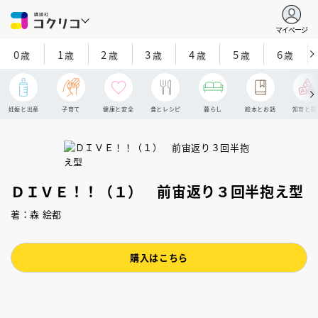
マイページ
0
1
2
3
4
5
6
歳
歳
歳
歳
歳
歳
歳
妊娠と出産
子育て
健康と安全
食とレシピ
暮らし
絵本とお話
知育と探
ＤＩＶＥ！！（１） 前宙返り３回半抱え型
著：森 絵都
購入はこちら