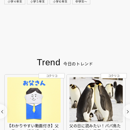
小学４年生
小学５年生
小学６年生
中学生〜
Trend
今日のトレンド
コクリコ
コクリコ
【わかりやすい動画付き】父
父の日に読みたい！パパ鳥た