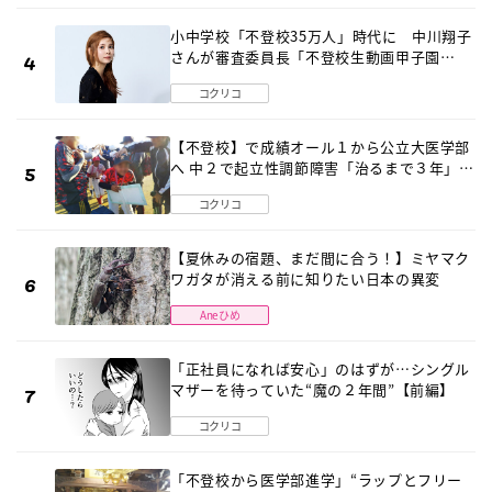
小中学校「不登校35万人」時代に 中川翔子
さんが審査委員長「不登校生動画甲子園
2026」が開催
コクリコ
【不登校】で成績オール１から公立大医学部
へ 中２で起立性調節障害「治るまで３年」の
診断 そのとき母は
コクリコ
【夏休みの宿題、まだ間に合う！】ミヤマク
ワガタが消える前に知りたい日本の異変
Aneひめ
「正社員になれば安心」のはずが…シングル
マザーを待っていた“魔の２年間”【前編】
コクリコ
「不登校から医学部進学」“ラップとフリー