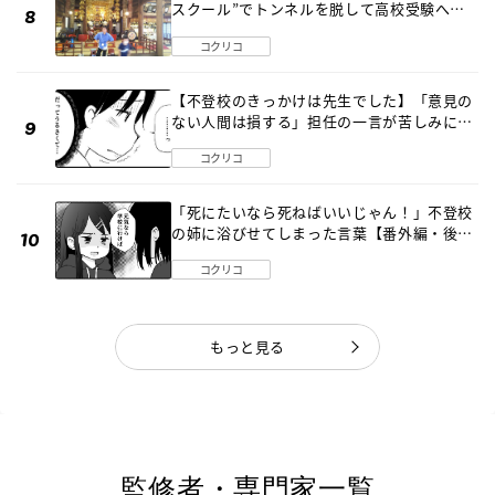
スクール”でトンネルを脱して高校受験へ
〔元野球少年の実話〕
コクリコ
【不登校のきっかけは先生でした】「意見の
ない人間は損する」担任の一言が苦しみに…
《第１話》
コクリコ
「死にたいなら死ねばいいじゃん！」不登校
の姉に浴びせてしまった言葉【番外編・後
編】
コクリコ
もっと見る
監修者・専門家一覧