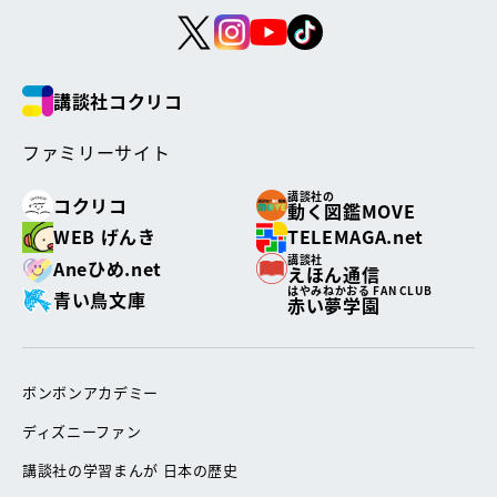
講談社コクリコ
ファミリーサイト
講談社の
コクリコ
動く図鑑MOVE
WEB げんき
TELEMAGA.net
講談社
Aneひめ.net
えほん通信
はやみねかおる FAN CLUB
青い鳥文庫
赤い夢学園
ボンボンアカデミー
ディズニーファン
講談社の学習まんが 日本の歴史