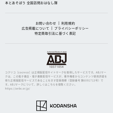
本とあそぼう 全国訪問おはなし隊
お問い合わせ
利用規約
広告掲載について
プライバシーポリシー
特定商取引法に基づく表記
コクリコ［cocreco］は正規版配信サイトマークを取得したサービスです。
ABJマー
クは、この電子書店・電子書籍配信サービスが、著作権者からコンテンツ使用許諾を
得た正規版配信サービスであることを示す登録商標（登録番号 第6091713号）で
す。ABJマークについて、詳しくはこちらを御覧ください。
https://aebs.or.jp/