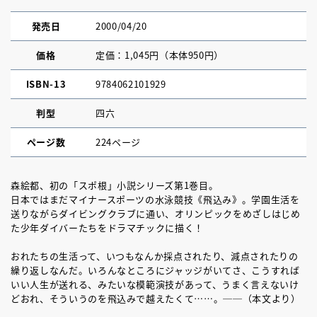
発売日
2000/04/20
価格
定価：1,045円（本体950円）
ISBN-13
9784062101929
判型
四六
ページ数
224ページ
森絵都、初の「スポ根」小説シリーズ第1巻目。
日本ではまだマイナースポーツの水泳競技《飛込み》。学園生活を
送りながらダイビングクラブに通い、オリンピックをめざしはじめ
た少年ダイバーたちをドラマチックに描く！
おれたちの生活って、いつもなんか採点されたり、減点されたりの
繰り返しなんだ。いろんなところにジャッジがいてさ、こうすれば
いい人生が送れる、みたいな模範演技があって、うまく言えないけ
どおれ、そういうのを飛込みで越えたくて……。──（本文より）