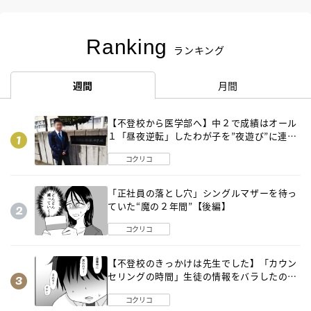
Ranking
ランキング
週間
月間
【不登校から医学部へ】中２で成績はオール
１「昼夜逆転」したわが子を”夜遊び”に連れ
出した母の気づき
コクリコ
「正社員の落とし穴」シングルマザーを待っ
ていた“魔の２年間”【後編】
コクリコ
【不登校のきっかけは先生でした】「カウン
セリングの時間」生徒の情報をバラしたの
は…《第２話》
コクリコ