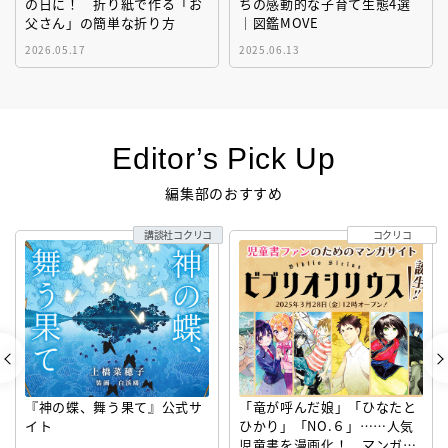
の日に！ 折り紙で作る「お
ちの感動的な子育て生態4選
父さん」の簡単な折り方
｜図鑑MOVE
2026.05.17
2025.06.13
Editor’s Pick Up
編集部のおすすめ
講談社コクリコ
コクリコ
『神の蝶、舞う果て』公式サ
「竜が呼んだ娘」「ひなたと
イト
ひかり」「NO.６」……人気
児童書を漫画化！ マンガサ