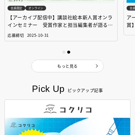
会員限定
オンライン
会
【アーカイブ配信中】講談社絵本新人賞オンラ
ア
インセミナー 受賞作家と担当編集者が語る
賞
「絵本創作実践講座」
作
応募締切
2025-10-31
もっと見る
Pick Up
ピックアップ記事