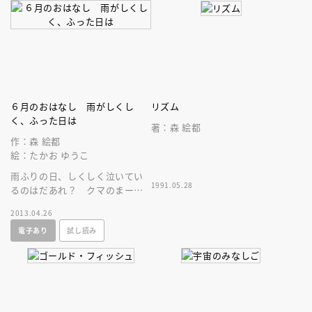
６月のおはなし 雨がしくし
リズム
く、ふった日は
著：森 絵都
作：森 絵都
絵：たかお ゆうこ
雨ふりの日、しくしく泣いてい
1991.05.28
るのはだあれ？ クマのまーく
んは、じっとしていられず、外
2013.04.26
へ出かけます。森絵都さんの
電子あり
試し読み
「雨」の童話。