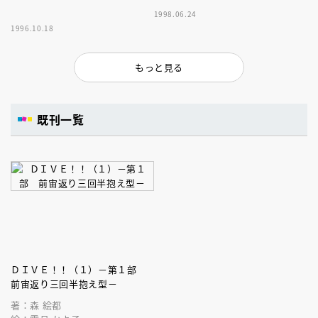
1998.06.24
1996.10.18
もっと見る
既刊一覧
ＤＩＶＥ！！（１）－第１部
前宙返り三回半抱え型－
著：森 絵都