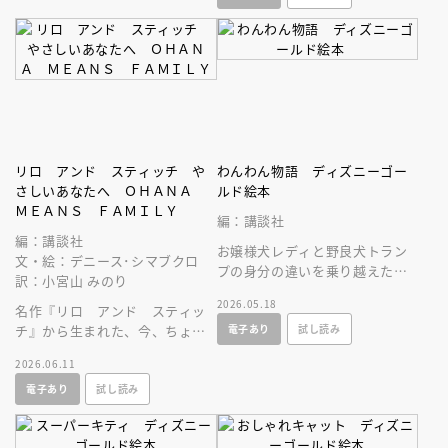
リロ アンド スティッチ や
わんわん物語 ディズニーゴー
さしいあなたへ ＯＨＡＮＡ
ルド絵本
ＭＥＡＮＳ ＦＡＭＩＬＹ
編：講談社
編：講談社
お嬢様犬レディと野良犬トラン
文・絵：デニース･シマブクロ
プの身分の違いを乗り越えた恋
訳：小宮山 みのり
物語。２匹で１本のスパゲッテ
2026.05.18
名作『リロ アンド スティッ
ィを両はじから食べる有名なシ
電子あり
試し読み
チ』から生まれた、今、ちょっ
ーンに注目！
と疲れている大人へ贈る、絵本
2026.06.11
／ギフトブック！
電子あり
試し読み