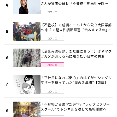
さんが審査委員長「不登校生動画甲子園
2026」が開催
コクリコ
【不登校】で成績オール１から公立大医学部
へ 中２で起立性調節障害「治るまで３年」の
診断 そのとき母は
コクリコ
【夏休みの宿題、まだ間に合う！】ミヤマク
ワガタが消える前に知りたい日本の異変
Aneひめ
「正社員になれば安心」のはずが…シングル
マザーを待っていた“魔の２年間”【前編】
コクリコ
「不登校から医学部進学」“ラップとフリー
スクール”でトンネルを脱して高校受験へ
〔元野球少年の実話〕