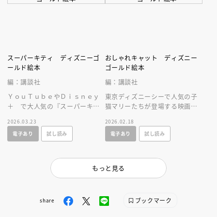
スーパーキティ ディズニーゴ
おしゃれキャット ディズニー
ールド絵本
ゴールド絵本
編：講談社
編：講談社
ＹｏｕＴｕｂｅやＤｉｓｎｅｙ
東京ディズニーシーで人気の子
＋ で大人気の『スーパーキテ
猫マリーたちが登場する映画
ィ』が、絵本になって新登
『おしゃれキャット』の絵本で
2026.03.23
2026.02.18
場！ 読みきかせや、はじめて
す。原作を知るとさらにパーク
電子あり
試し読み
電子あり
試し読み
のひとり読みに！
を楽しめます！
もっと見る
ブックマーク
share