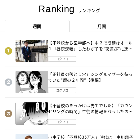
Ranking
ランキング
週間
月間
【不登校から医学部へ】中２で成績はオール
１「昼夜逆転」したわが子を”夜遊び”に連れ
出した母の気づき
コクリコ
「正社員の落とし穴」シングルマザーを待っ
ていた“魔の２年間”【後編】
コクリコ
【不登校のきっかけは先生でした】「カウン
セリングの時間」生徒の情報をバラしたの
は…《第２話》
コクリコ
小中学校「不登校35万人」時代に 中川翔子