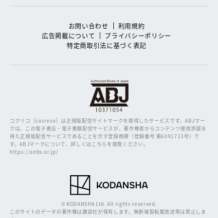
お問い合わせ
利用規約
広告掲載について
プライバシーポリシー
特定商取引法に基づく表記
コクリコ［cocreco］は正規版配信サイトマークを取得したサービスです。
ABJマー
クは、この電子書店・電子書籍配信サービスが、著作権者からコンテンツ使用許諾を
得た正規版配信サービスであることを示す登録商標（登録番号 第6091713号）で
す。ABJマークについて、詳しくはこちらを御覧ください。
https://aebs.or.jp/
© KODANSHA Ltd. All rights reserved.
このサイトのデータの著作権は講談社が保有します。無断複製転載放送等は禁止しま