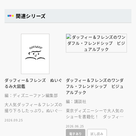
関連シリーズ
ダッフィー＆フレンズ ぬいぐ
ダッフィー＆フレンズのワンダ
るみ大図鑑
フル・フレンドシップ ビジュ
アルブック
編：ディズニーファン編集部
編：講談社
大人気ダッフィー＆フレンズの
撮り下ろしたっぷり。ぬいぐる
東京ディズニーシーで大人気の
みにとことん癒やされる１冊。
ショーを書籍化！ ダッフィー
2026.09.25
＆フレンズ、７人が勢ぞろ
2026.06.25
い！ キャラクター紹介もある
電子あり
試し読み
よ♪