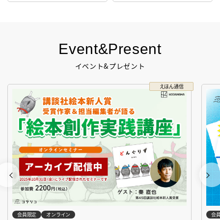
Event&Present
イベント&プレゼント
えほん通信
会員限定
オンライン
会