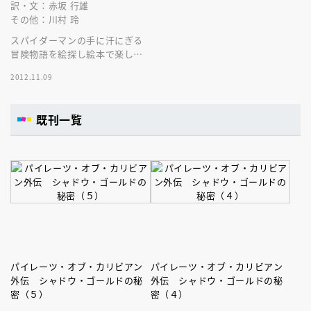
訳・文：赤坂 行雄
その他：川村 玲
スパイダーマンの手に汗にぎる
冒険物語を絵探し絵本で楽しも
う！ 名シーンが次々登場しま
2012.11.09
す！ ぜんぶ、さがしだせるか
な？
既刊一覧
パイレーツ・オブ・カリビアン
パイレーツ・オブ・カリビアン
外伝 シャドウ・ゴールドの秘
外伝 シャドウ・ゴールドの秘
密（５）
密（４）