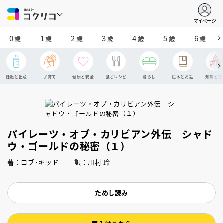
マイページ
0
1
2
3
4
5
6
歳
歳
歳
歳
歳
歳
歳
妊娠と出産
子育て
健康と安全
食とレシピ
暮らし
絵本とお話
知育と探
パイレーツ・オブ・カリビアン外伝 シャド
ウ・ゴールドの秘密（１）
著：ロブ･キッド 訳：川村 玲
ためし読み