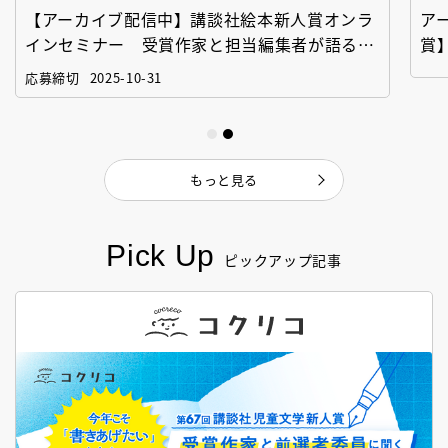
【アーカイブ配信中】講談社絵本新人賞オンラ
ア
インセミナー 受賞作家と担当編集者が語る
賞
「絵本創作実践講座」
作
応募締切
2025-10-31
もっと見る
Pick Up
ピックアップ記事