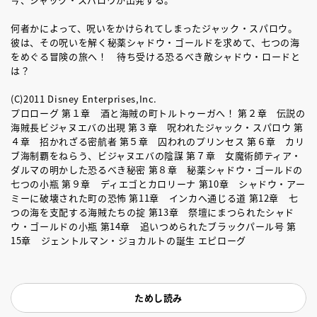
何者かによって、呪いをかけられてしまったジャック・スパロウ。
彼は、その呪いを解く秘薬シャドウ・ゴールドを求めて、七つの海
をめぐる冒険の旅へ！ 待ち受ける恐るべき敵シャドウ・ロードと
は？
(C)2011 Disney Enterprises,Inc.
プロローグ 第１章 酒と海賊の町トルトゥーガへ！ 第２章 伝説の
海賊長ビジャヌエバの出現 第３章 呪われたジャック・スパロウ 第
４章 招かれざる密航者 第５章 囚われのプリンセス 第６章 カリ
ブ海制覇をねらう、ビジャヌエバの陰謀 第７章 女魔術師ティア・
ダルマの明かした恐るべき秘密 第８章 秘薬シャドウ・ゴールドの
七つの小瓶 第９章 ディエゴとカロリーナ 第10章 シャドウ・アー
ミーに破壊された町の恐怖 第11章 インカへ通じる道 第12章 七
つの海を支配する海賊たちの掟 第13章 祭壇にまつられたシャド
ウ・ゴールドの小瓶 第14章 追いつめられたブラックパール号 第
15章 ジェントルマン・ジョカルトの誕生 エピローグ
ためし読み