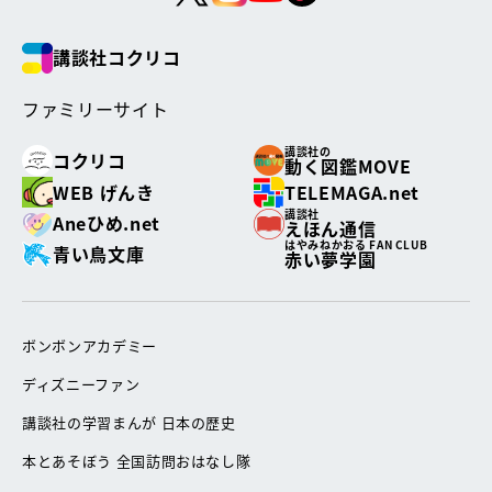
講談社コクリコ
ファミリーサイト
講談社の
コクリコ
動く図鑑MOVE
WEB げんき
TELEMAGA.net
講談社
Aneひめ.net
えほん通信
はやみねかおる FAN CLUB
青い鳥文庫
赤い夢学園
ボンボンアカデミー
ディズニーファン
講談社の学習まんが 日本の歴史
本とあそぼう 全国訪問おはなし隊