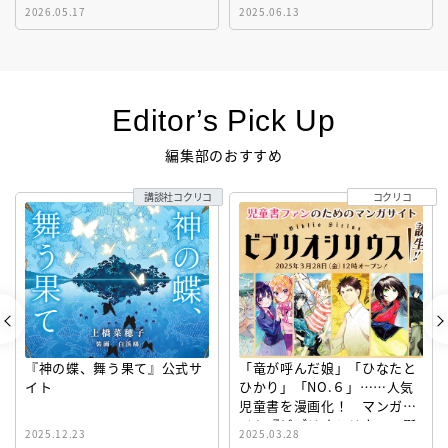
2026.05.17
2025.06.13
Editor’s Pick Up
編集部のおすすめ
講談社コクリコ
コクリコ
『神の蝶、舞う果て』公式サ
「竜が呼んだ娘」「ひなたと
イト
ひかり」「NO.６」……人気
児童書を漫画化！ マンガサ
イト『ビブリオシリウス』誕
2025.12.23
2025.03.28
生！