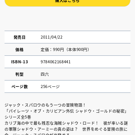
購入はこちら
発売日
2011/04/22
価格
定価：990円（本体900円）
ISBN-13
9784062168441
判型
四六
ページ数
256ページ
ジャック・スパロウのもう一つの冒険物語！
「パイレーツ・オブ・カリビアン外伝 シャドウ・ゴールドの秘密」
シリーズ全5巻
カリブ海の中で最も残忍な海賊シャドウ・ロード！ 彼が率いる謎
の軍隊シャドウ・アーミーの真の姿は？ 世界をめぐる冒険の旅に
今、ジャック・スパロウが出発する。