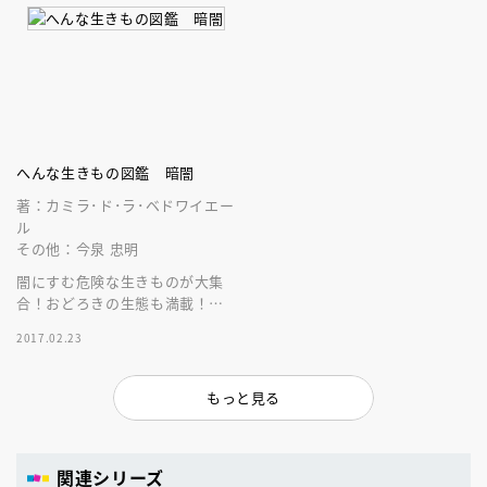
へんな生きもの図鑑 暗闇
著：カミラ･ド･ラ･ベドワイエー
ル
その他：今泉 忠明
闇にすむ危険な生きものが大集
合！おどろきの生態も満載！オ
ールカラー８０Ｐ！
2017.02.23
もっと見る
関連シリーズ