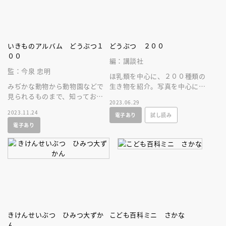
いきものアルバム どうぶつ１
どうぶつ ２００
００
編：講談社
監：今泉 忠明
ほ乳類を中心に、２００種類の
みぢかな動物から動物園などで
生き物を紹介。写真を中心に構
見られるものまで、知っておき
成して字が読めない子どもでも
2023.06.29
たい１００種類の動物。幼児が
楽しめる「はじめてのずかん」
2023.11.24
電子あり
試し読み
はじめて触れるのに最適な、や
です。
電子あり
さしい図鑑。
きけんせいぶつ ひみつ大ずか
こども百科ミニ さかな
ん