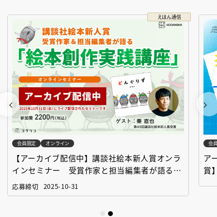
えほん通信
会員限定
オンライン
会
【アーカイブ配信中】講談社絵本新人賞オンラ
ア
インセミナー 受賞作家と担当編集者が語る
賞
「絵本創作実践講座」
作
応募締切
2025-10-31