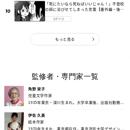
「死にたいなら死ねばいいじゃん！」不登校
の姉に浴びせてしまった言葉【番外編・後
編】
コクリコ
もっと見る
監修者・専門家一覧
角野 栄子
児童文学作家
1935年東京・深川生まれ。大学卒業後、出版社勤務...
伊佐 久美
絵本作家
1970年生まれ、東京都在住。東京造形大学デザイン...