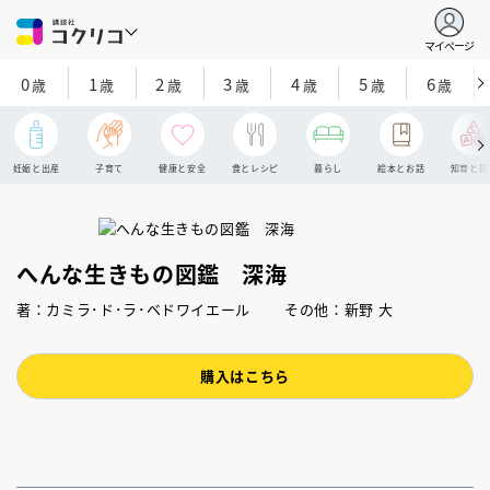
マイページ
0
1
2
3
4
5
6
歳
歳
歳
歳
歳
歳
歳
妊娠と出産
子育て
健康と安全
食とレシピ
暮らし
絵本とお話
知育と探
へんな生きもの図鑑 深海
著：カミラ･ド･ラ･ベドワイエール その他：新野 大
購入はこちら