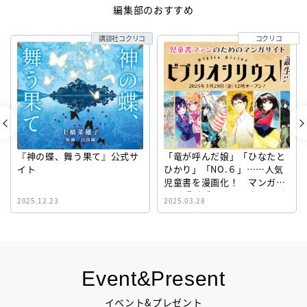
編集部のおすすめ
講談社コクリコ
コクリコ
『神の蝶、舞う果て』公式サ
「竜が呼んだ娘」「ひなたと
イト
ひかり」「NO.６」……人気
児童書を漫画化！ マンガサ
イト『ビブリオシリウス』誕
2025.12.23
2025.03.28
生！
Event&Present
イベント&プレゼント