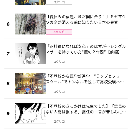
コクリコ
【夏休みの宿題、まだ間に合う！】ミヤマク
ワガタが消える前に知りたい日本の異変
Aneひめ
「正社員になれば安心」のはずが…シングル
マザーを待っていた“魔の２年間”【前編】
コクリコ
「不登校から医学部進学」“ラップとフリー
スクール”でトンネルを脱して高校受験へ
〔元野球少年の実話〕
コクリコ
【不登校のきっかけは先生でした】「意見の
ない人間は損する」担任の一言が苦しみに…
《第１話》
コクリコ