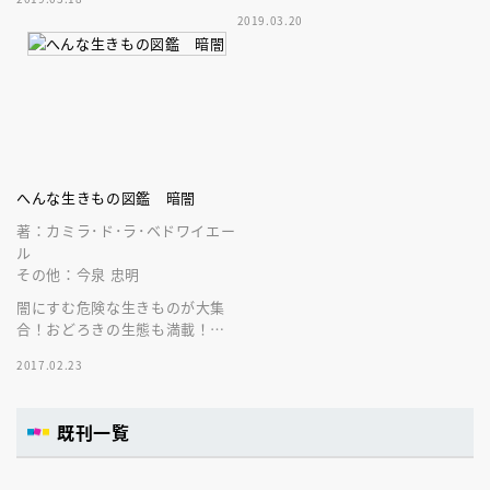
やタブレットで自由自在にあや
スミロドンなど１１種をスマホ
2019.03.20
つれる図鑑！
やタブレットで自由自在にあや
つれる！
へんな生きもの図鑑 暗闇
著：カミラ･ド･ラ･ベドワイエー
ル
その他：今泉 忠明
闇にすむ危険な生きものが大集
合！おどろきの生態も満載！オ
ールカラー８０Ｐ！
2017.02.23
既刊一覧