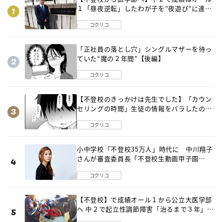
１「昼夜逆転」したわが子を”夜遊び”に連れ
出した母の気づき
コクリコ
「正社員の落とし穴」シングルマザーを待っ
ていた“魔の２年間”【後編】
コクリコ
【不登校のきっかけは先生でした】「カウン
セリングの時間」生徒の情報をバラしたの
は…《第２話》
コクリコ
小中学校「不登校35万人」時代に 中川翔子
さんが審査委員長「不登校生動画甲子園
2026」が開催
コクリコ
【不登校】で成績オール１から公立大医学部
へ 中２で起立性調節障害「治るまで３年」の
診断 そのとき母は