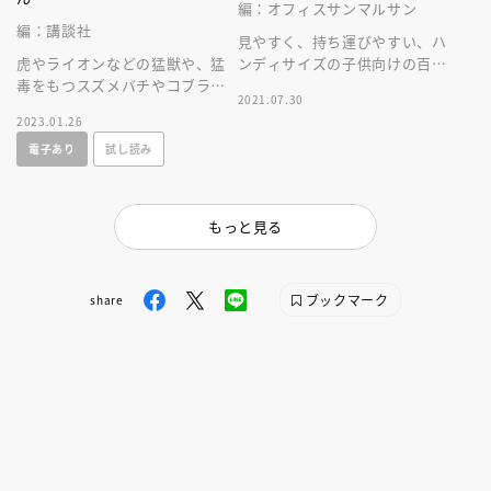
編：オフィスサンマルサン
編：講談社
見やすく、持ち運びやすい、ハ
虎やライオンなどの猛獣や、猛
ンディサイズの子供向けの百科
毒をもつスズメバチやコブラな
事典シリーズ「こども百科ミ
2021.07.30
ど、怖いけど知りたくなる！
ニ」に「さかな」が登場！！
2023.01.26
危険生物の情報を豊富に収録し
電子あり
試し読み
た１冊。
もっと見る
ブックマーク
share