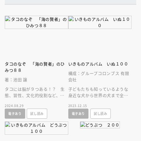
タコのなぞ 「海の賢者」のひ
いきものアルバム いぬ１００
みつ８８
構成：グループコロンブス 有限
著：池田 譲
会社
タコには脳が９つある！？ 生
子どもたちも知っているような
態、習性、文化的役割など、知
身近な犬から世界の犬まで全１
られざるタコの謎を日本一のタ
００種。犬たちの自然な表情の
2024.08.29
2023.12.15
コ博士が８８のＱ＆Ａで徹底解
写真が魅力。はじめての犬ずか
電子あり
試し読み
電子あり
試し読み
説！
んとして。