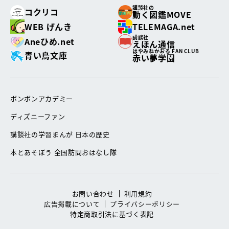
講談社の
コクリコ
動く図鑑MOVE
WEB げんき
TELEMAGA.net
講談社
Aneひめ.net
えほん通信
はやみねかおる FAN CLUB
青い鳥文庫
赤い夢学園
ボンボンアカデミー
ディズニーファン
講談社の学習まんが 日本の歴史
本とあそぼう 全国訪問おはなし隊
お問い合わせ
利用規約
広告掲載について
プライバシーポリシー
特定商取引法に基づく表記