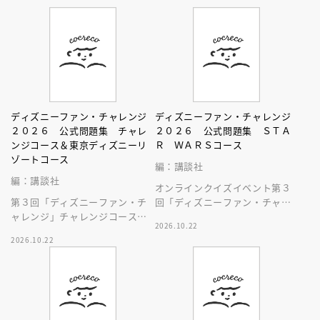
ディズニーファン・チャレンジ
ディズニーファン・チャレンジ
２０２６ 公式問題集 チャレ
２０２６ 公式問題集 ＳＴＡ
ンジコース＆東京ディズニーリ
Ｒ ＷＡＲＳコース
ゾートコース
編：講談社
編：講談社
オンラインクイズイベント第３
第３回「ディズニーファン・チ
回「ディズニーファン・チャレ
ャレンジ」チャレンジコース＆
ンジ」、スター・ウォーズコー
2026.10.22
東京ディズニーリゾートコース
スの問題、答えと解説を収録し
2026.10.22
のすべての問題、答えと解説を
た本です！
収録した本！