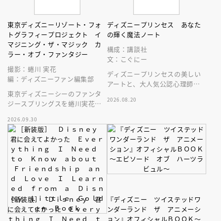
東京ディズニーリゾート・フォ
ディズニープリンセス あなた
トグラフィープロジェクト イ
の輝く魔法ノート
マジニング・ザ・マジック カ
構成：講談社
ラー・オブ・ファンタジー
文：こぐにー
撮影：蜷川 実花
ディズニープリンセスの美しい
編：ディズニーファン編集部
アートと、大人気公認心理師に
東京ディズニーシーのファンタ
よる温かなメッセージ。自己受
2026.08.20
ジースプリングスを蜷川実花が
容ジャーナル・ワークブックの
撮る
決定版！
2026.09.30
［新装版］ Ｄｉｓｎｅｙ 君
『ディズニー ツイステッドワ
に会えてよかった Ｅｖｅｒｙ
ンダーランド ザ アニメーシ
ｔｈｉｎｇ Ｉ Ｎｅｅｄ ｔ
ョン』オフィシャルＢＯＯＫ～