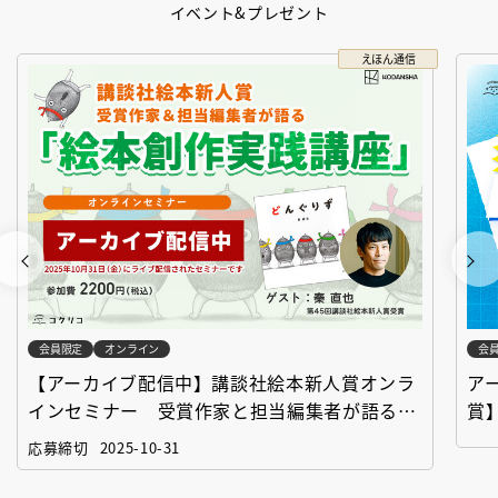
イベント&プレゼント
えほん通信
会員限定
オンライン
会
【アーカイブ配信中】講談社絵本新人賞オンラ
ア
インセミナー 受賞作家と担当編集者が語る
賞
「絵本創作実践講座」
作
応募締切
2025-10-31