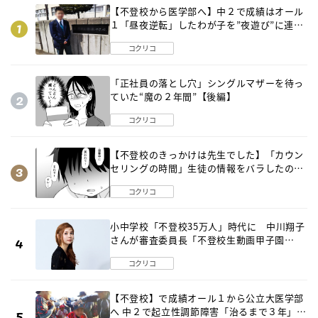
【不登校から医学部へ】中２で成績はオール
１「昼夜逆転」したわが子を”夜遊び”に連れ
出した母の気づき
コクリコ
「正社員の落とし穴」シングルマザーを待っ
ていた“魔の２年間”【後編】
コクリコ
【不登校のきっかけは先生でした】「カウン
セリングの時間」生徒の情報をバラしたの
は…《第２話》
コクリコ
小中学校「不登校35万人」時代に 中川翔子
さんが審査委員長「不登校生動画甲子園
2026」が開催
コクリコ
【不登校】で成績オール１から公立大医学部
へ 中２で起立性調節障害「治るまで３年」の