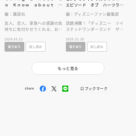
ｏ Ｋｎｏｗ ａｂｏｕｔ Ｆ
エピソード オブ ハーツラビ
ｒｉｅｎｄｓｈｉｐ ａｎｄ
ュル～
編：講談社
編：ディズニーファン編集部
Ｌｏｖｅ Ｉ Ｌｅａｒｎｅ
ｄ ｆｒｏｍ ａ Ｄｉｓｎｅ
友人、恋人、家族への感謝の気
話題沸騰！「ディズニー ツイ
ｙ Ｌｉｔｔｌｅ Ｇｏｌｄｅ
持ちに気付かせてくれる、お守
ステッドワンダーランド ザ
ｎ Ｂｏｏｋ
りのような一冊です。「Ｄｉｓ
アニメーション」の公式ブッ
2026.05.21
2025.12.18
ｎｅｙ 君に会えてよかった」
ク！ ボイスキャストインタビ
電子あり
試し読み
電子あり
試し読み
の新装版。
ュー大充実！
もっと見る
ブックマーク
share