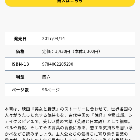
購入はこちら
発売日
2017/04/14
価格
定価：1,430円（本体1,300円）
ISBN-13
9784062205290
判型
四六
ページ数
96ページ
本書は、映画『美女と野獣』のストーリーに合わせて、世界各国の
人々がうたった恋する気持ちを、古代中国の『詩経』や紫式部、シ
ェイクスピアまで、美しい愛の言葉（英語と日本語）として網羅。
ベルや野獣、そしてその言葉の背後にある、恋する気持ちを思い浮
かべながら読みましょう。主人公たちの気持ちに寄り添う言葉の
数々が、あなたの人生を豊かにします。大切な人に贈るお手紙やメ