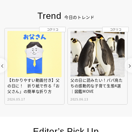
Trend
今日のトレンド
コクリコ
コクリコ
【わかりやすい動画付き】父
父の日に読みたい！パパ鳥た
の日に！ 折り紙で作る「お
ちの感動的な子育て生態4選
父さん」の簡単な折り方
｜図鑑MOVE
2026.05.17
2025.06.13
Editor’s Pick Up