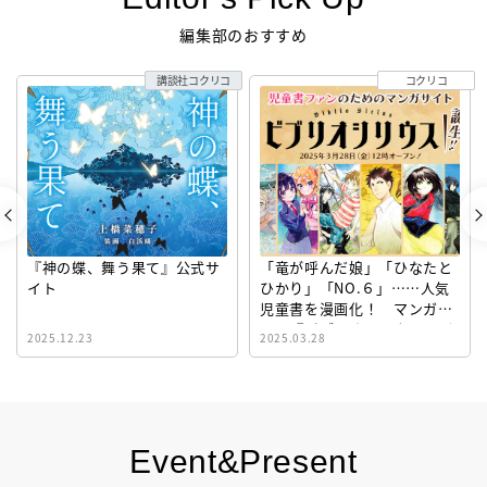
編集部のおすすめ
講談社コクリコ
コクリコ
『神の蝶、舞う果て』公式サ
「竜が呼んだ娘」「ひなたと
イト
ひかり」「NO.６」……人気
児童書を漫画化！ マンガサ
イト『ビブリオシリウス』誕
2025.12.23
2025.03.28
生！
Event&Present