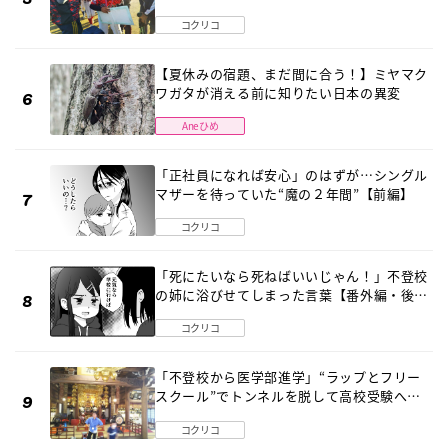
診断 そのとき母は
コクリコ
【夏休みの宿題、まだ間に合う！】ミヤマク
ワガタが消える前に知りたい日本の異変
Aneひめ
「正社員になれば安心」のはずが…シングル
マザーを待っていた“魔の２年間”【前編】
コクリコ
「死にたいなら死ねばいいじゃん！」不登校
の姉に浴びせてしまった言葉【番外編・後
編】
コクリコ
「不登校から医学部進学」“ラップとフリー
スクール”でトンネルを脱して高校受験へ
〔元野球少年の実話〕
コクリコ