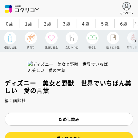
マイページ
0
1
2
3
4
5
6
歳
歳
歳
歳
歳
歳
歳
妊娠と出産
子育て
健康と安全
食とレシピ
暮らし
絵本とお話
知育と探
ディズニー 美女と野獣 世界でいちばん美
しい 愛の言葉
編：講談社
ためし読み