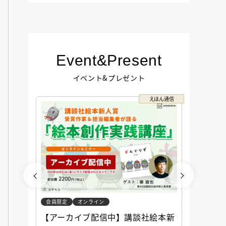
Event&Present
イベント&プレゼント
コクリコ
えほん通信
会員限定
オンライン
会員限定
談社児
【アーカイブ配信中】講談社絵本新
アーカ