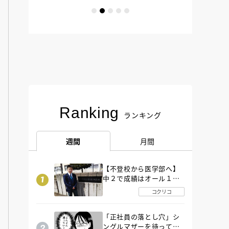
Ranking
ランキング
週間
月間
【不登校から医学部へ】
中２で成績はオール１
「昼夜逆転」したわが子
コクリコ
を”夜遊び”に連れ出した
母の気づき
「正社員の落とし穴」シ
ングルマザーを待ってい