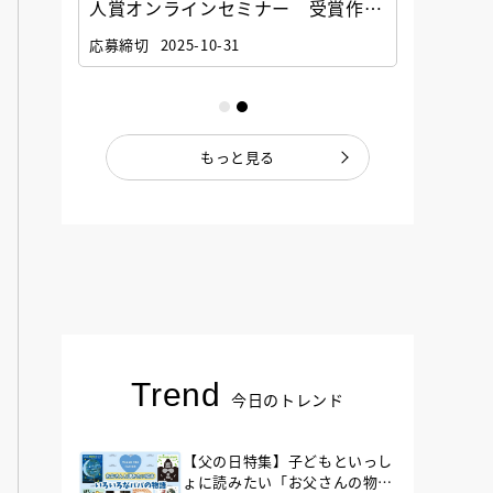
選考委
人賞オンラインセミナー 受賞作家
童文学
ナー」
と担当編集者が語る「絵本創作実践
員に聞
応募締切
2025-10-31
講座」
もっと見る
Trend
今日のトレンド
【父の日特集】子どもといっし
ょに読みたい「お父さんの物