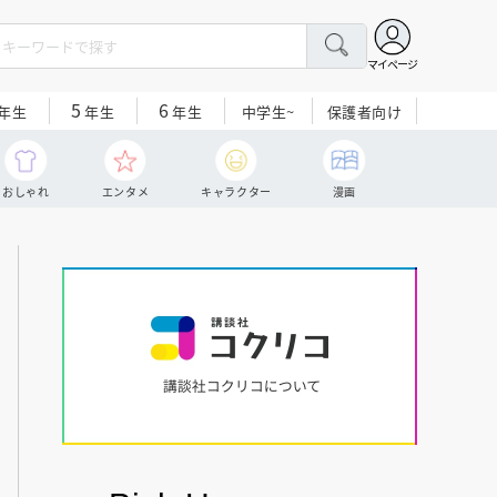
マイページ
5
6
中学生~
保護者向け
年生
年生
年生
おしゃれ
エンタメ
キャラクター
漫画