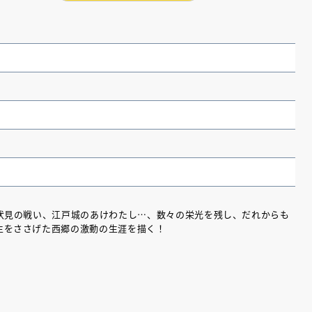
）
伏見の戦い、江戸城のあけわたし…、数々の栄光を残し、だれからも
生をささげた西郷の激動の生涯を描く！
（あさのあつこ）特設サ
フリースクールという選択
26年９月30日発売決定！
2026.03.31