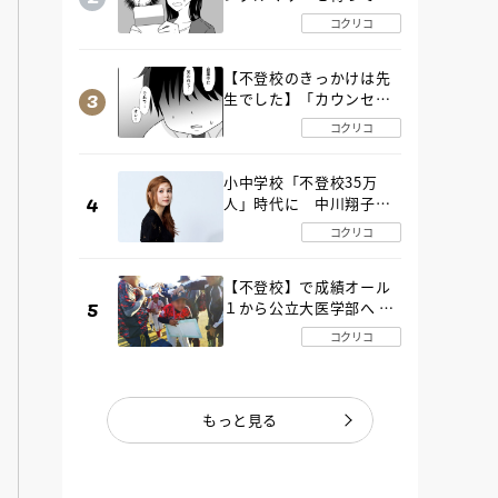
た“魔の２年間”【後編】
コクリコ
【不登校のきっかけは先
生でした】「カウンセリ
ングの時間」生徒の情報
コクリコ
をバラしたのは…《第２
話》
小中学校「不登校35万
人」時代に 中川翔子さ
んが審査委員長「不登校
コクリコ
生動画甲子園 2026」が開
催
【不登校】で成績オール
１から公立大医学部へ 中
２で起立性調節障害「治
コクリコ
るまで３年」の診断 その
とき母は
もっと見る