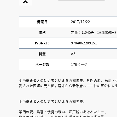
発売日
2017/12/22
価格
定価：1,045円（本体950円
ISBN-13
9784062209151
判型
A5
ページ数
176ページ
明治維新最大の功労者といえる西郷隆盛。禁門の変、鳥羽・
愛された西郷の光と影。幕末から新政府へ――世の革命に人
『NO.６再会』
イト ＃４ 20
明治維新最大の功労者といえる西郷隆盛。
禁門の変、鳥羽・伏見の戦い、江戸城のあけわたし…、
2025.02.17
数々の栄光を残し、だれからも愛された西郷の光と影。