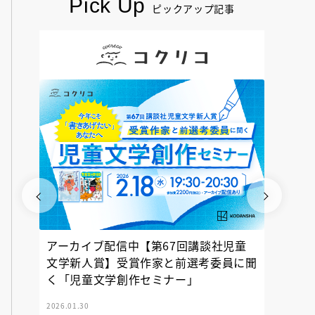
Pick Up
ピックアップ記事
アーカイブ配信中【第67回講談社児童
『神の
文学新人賞】受賞作家と前選考委員に聞
く「児童文学創作セミナー」
2026.01.30
2025.12.23