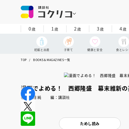
0
1
2
3
4
歳
歳
歳
歳
歳
妊娠と出産
子育て
健康と安全
食とレシ
TOP
BOOKS＆MAGAZINES一覧
漫画でよめる！ 西郷隆盛 幕末維新の
著：瀬畑 純 編：講談社
ためし読み