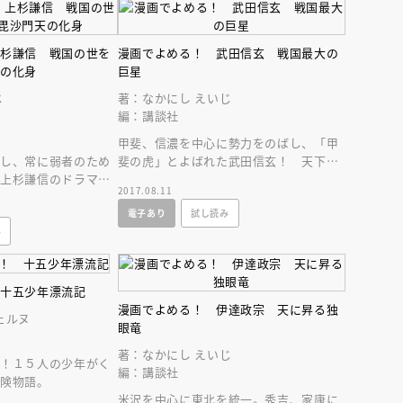
上杉謙信 戦国の世を
漫画でよめる！ 武田信玄 戦国最大の
天の化身
巨星
じ
著：なかにし えいじ
編：講談社
甲斐、信濃を中心に勢力をのばし、「甲
仰し、常に弱者のため
斐の虎」とよばれた武田信玄！ 天下を
・上杉謙信のドラマチ
臨んだ巨星の生涯をドラマチックに描き
2017.08.11
でよめる！
ます。
電子あり
試し読み
み
 十五少年漂流記
漫画でよめる！ 伊達政宗 天に昇る独
ェルヌ
眼竜
著：なかにし えいじ
化！１５人の少年がく
編：講談社
冒険物語。
米沢を中心に東北を統一。秀吉、家康に