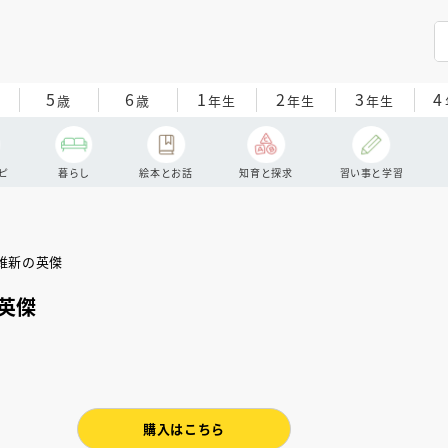
5
6
1
2
3
4
歳
歳
年生
年生
年生
ピ
暮らし
絵本とお話
知育と探求
習い事と学習
英傑
購入はこちら