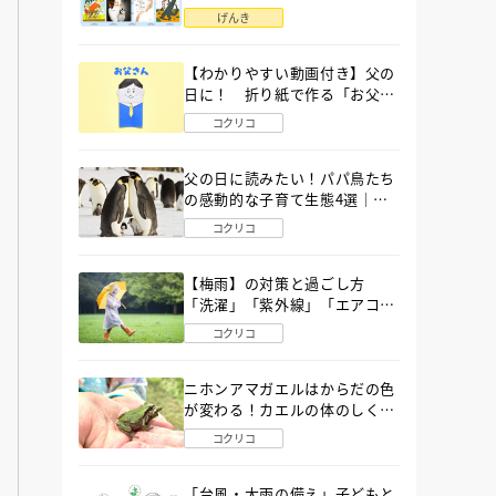
語」６選
げんき
【わかりやすい動画付き】父の
日に！ 折り紙で作る「お父さ
ん」の簡単な折り方
コクリコ
父の日に読みたい！パパ鳥たち
の感動的な子育て生態4選｜図
鑑MOVE
コクリコ
【梅雨】の対策と過ごし方
「洗濯」「紫外線」「エアコ
ン」「ゲリラ豪雨」…〔気象予
コクリコ
報士が完全ガイド〕
ニホンアマガエルはからだの色
が変わる！カエルの体のしくみ
から両生類の特ちょうまで図鑑
コクリコ
MOVEが解説！
「台風・大雨の備え」子どもと