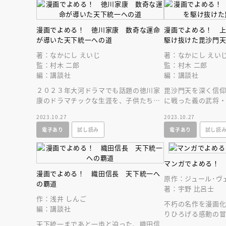
漫画でよめる！ 徳川家康 数奇な運命
漫画でよめる！ 
が導いた天下統一への道
駆け抜けた毘沙門
著：なかにし えいじ
著：なかにし えい
監：村木 二郎
監：村木 二郎
編：講談社
編：講談社
２０２３年大河ドラマでも話題の徳川家
毘沙門天を深く信
康のドラマチックな生涯を、子供たちに
に戦った義の武将
もわかりやすい漫画で描く１冊。
ックな生涯が漫画
2023.10.27
2023.10.27
電子あり
試し読み
電子あり
試し読
マンガでよめる！
漫画でよめる！ 織田信長 天下統一へ
原作：ジュール･ヴ
の覇道
著：宇野 比呂士
作：浅井 しんご
不朽の名作を漫画
編：講談社
りひろげる感動の
天下統一まであと一歩と迫った、織田信