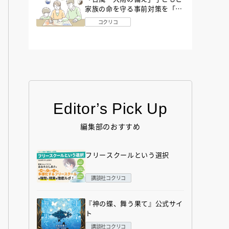
家族の命を守る事前対策を「防
災アドバイザー」が解説
コクリコ
Editor’s Pick Up
編集部のおすすめ
フリースクールという選択
講談社コクリコ
『神の蝶、舞う果て』公式サイ
ト
講談社コクリコ