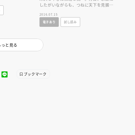
したがいながらも、つねに天下を見据え
ていた、野望の男、伊達政宗の波瀾万丈
み
2016.07.15
の生涯！
電子あり
試し読み
もっと見る
えほん通信
ブックマーク
ンライン
会員限定
オンライン
ブ配信中】講談社絵本新
アーカイブ配信中【第67回講