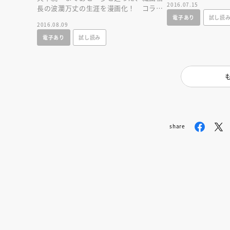
2016.07.15
長の波瀾万丈の生涯を漫画化！ コラム
や年表もついて、歴史が楽しく学べま
電子あり
試し読
2016.08.09
す！！
電子あり
試し読み
share
会員限定
オ
【アーカイ