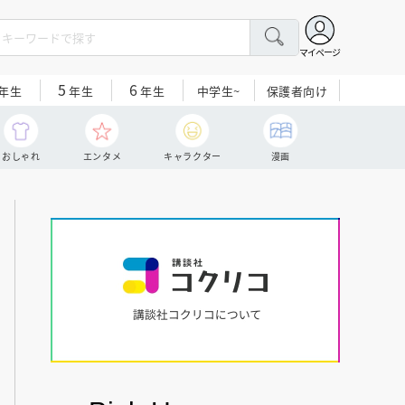
マイページ
5
6
中学生~
保護者向け
年生
年生
年生
おしゃれ
エンタメ
キャラクター
漫画