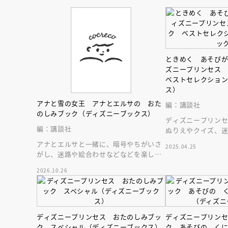
ときめく あそび
ズニープリンセス
ベストセレクショ
ス）
アナと雪の女王 アナとエルサの おた
編：講談社
のしみブック（ディズニーブックス）
ディズニープリン
編：講談社
ぬりえやクイズ、
楽しもう！ 胸が
アナとエルサと一緒に、暗号やちがいさ
2025.04.25
びがいっぱい！
がし、迷路や絵合わせなどなどを楽しも
う！ おでかけにもおうち遊びにも♪
2026.10.26
ディズニープリンセス おたのしみブッ
ディズニープリン
ク スペシャル（ディズニーブックス）
ク あそびの く