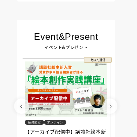
Event&Present
イベント&プレゼント
コクリコ
えほん通信
会員限定
オンライン
会員限定
談社児
【アーカイブ配信中】講談社絵本新
アーカ