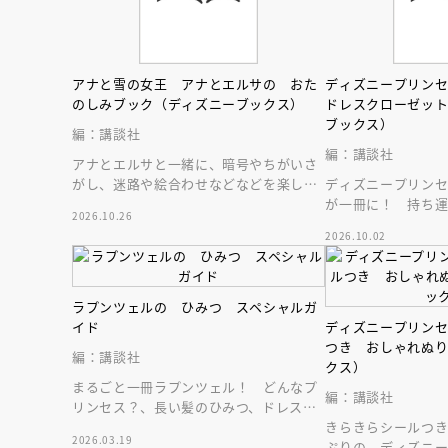
人賞オンラ
と担当編集
応募締切
202
講座」
アナと雪の女王 アナとエルサの おた
ディズニープリン
のしみブック（ディズニーブックス）
ドレスクローゼッ
ブックス）
編：講談社
編：講談社
アナとエルサと一緒に、暗号やちがいさ
がし、迷路や絵合わせなどなどを楽しも
ディズニープリン
う！ おでかけにもおうち遊びにも♪
が一冊に！ 持ち
2026.10.26
ーゼット絵本。扉
2026.10.02
の世界へ♪
ラプンツェルの ひみつ スペシャルガ
イド
ディズニープリン
つき おしゃれぬ
編：講談社
クス）
まるごと一冊ラプンツェル！ どんなプ
編：講談社
リンセス？、長い髪のひみつ、ドレスコ
レクションなど、ラプンツェルのすべて
きらきらシールつき
2026.03.19
がわかる！
ぷりの、ディズニ