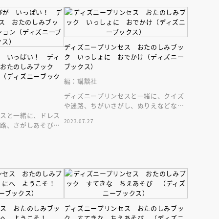
ディズニープリンセス おたのしみブッ
が いっぱい！ ディ
ク いっしょに おでかけ（ディズニー
 おたのしみブック
ブックス）
ン（ディズニーブック
編：講談社
ディズニープリンセスと一緒に、クイズ
や迷路、ちがいさがし、ぬりえなどなど
セスと一緒に、ドレス
を楽しもう！ 手ごろなサイズ感がおで
2023.07.27
迷路、さがしあそびを
かけにも最適！
ときめくドレスやあそ
セス おたのしみブッ
ディズニープリンセス おたのしみブッ
にへ ようこそ！
ク すてきな ちえあそび （ディズニ