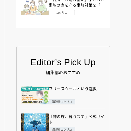
家族の命を守る事前対策を「防
災アドバイザー」が解説
コクリコ
Editor’s Pick Up
編集部のおすすめ
フリースクールという選択
講談社コクリコ
『神の蝶、舞う果て』公式サイ
ト
講談社コクリコ