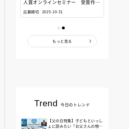
選考委
人賞オンラインセミナー 受賞作家
童文学
ナー」
と担当編集者が語る「絵本創作実践
員に聞
応募締切
2025-10-31
講座」
もっと見る
Trend
今日のトレンド
【父の日特集】子どもといっし
ょに読みたい「お父さんの物