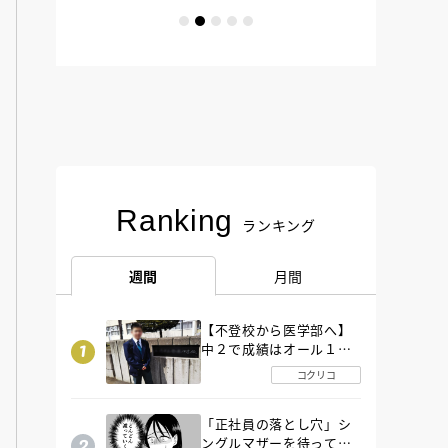
Ranking
ランキング
週間
月間
【不登校から医学部へ】
中２で成績はオール１
「昼夜逆転」したわが子
コクリコ
を”夜遊び”に連れ出した
母の気づき
「正社員の落とし穴」シ
ングルマザーを待ってい