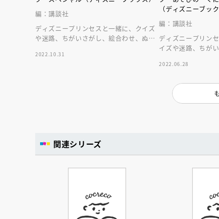
（ディズニーブッ
編：講談社
編：講談社
ディズニープリンセスと一緒に、クイズ
や迷路、ちがいさがし、絵合わせ、ぬり
ディズニープリン
えなどなどを楽しもう！ おでかけにも
イズや迷路、ちが
2022.10.31
おうち遊びにも♪
ぬりえなど、美しい
2022.06.28
り楽しめます！
関連シリーズ
会員限定
オ
【アーカイ