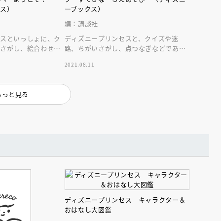
クス）
ーブックス）
編：講談社
セスといっしょに、ク
ディズニープリンセスと、クイズや迷
いさがし、絵合わせ、
路、ちがいさがし、点つなぎなどであそ
画像とともにたっぷ
ぼう！楽しみながら頭がよくなるあそび
2021.08.11
がいっぱい！
もっと見る
えほん通信
ンライン
会員限定
オンライン
ディズニープリンセス キャラクター＆
おはなし大図鑑
ブ配信中】講談社絵本新
アーカイブ配信中【第67回講