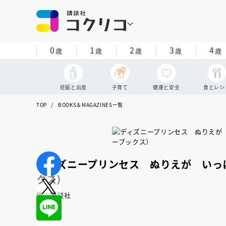
0
1
2
3
4
歳
歳
歳
歳
歳
妊娠と出産
子育て
健康と安全
食とレシ
TOP
BOOKS＆MAGAZINES一覧
ディズニープリンセス ぬりえが いっ
クス）
編：講談社