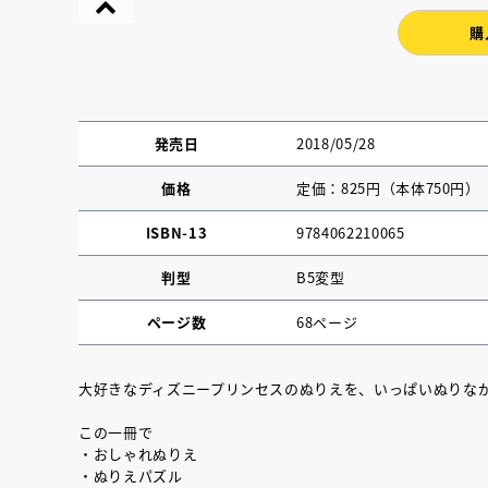
購
発売日
2018/05/28
価格
定価：825円（本体750円）
ISBN-13
9784062210065
判型
B5変型
ページ数
68ページ
『NO.６再会』
大好きなディズニープリンセスのぬりえを、いっぱいぬりな
イト ＃４ 20
この一冊で
・おしゃれぬりえ
2025.02.17
・ぬりえパズル