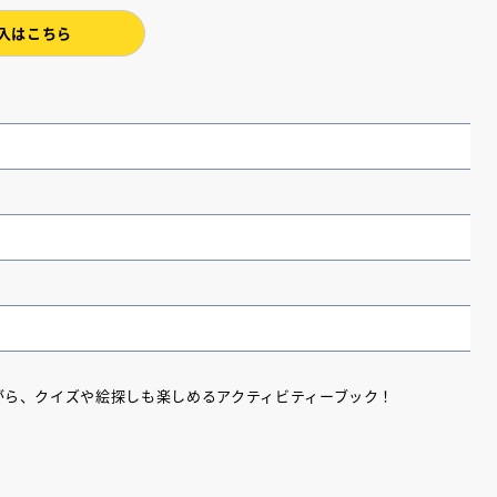
入はこちら
（あさのあつこ）特設サ
フリースクールという選択
がら、クイズや絵探しも楽しめるアクティビティーブック！
26年９月30日発売決定！
2026.03.31