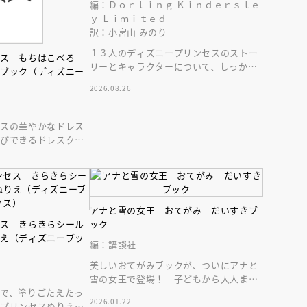
インセミナー 受賞作家
童文学新人賞】受賞作家と前
編：Ｄｏｒｌｉｎｇ Ｋｉｎｄｅｒｓｌｅ
ｙ Ｌｉｍｉｔｅｄ
者が語る「絵本創作実践
員に聞く「児童文学創作セミ
5-10-31
訳：小宮山 みのり
１３人のディズニープリンセスのストー
セス もちはこべる
リーとキャラクターについて、しっかり
トブック（ディズニー
深掘りした図鑑。豪華な保存版！
2026.08.26
セスの華やかなドレス
運びできるドレスクロ
を開いて素敵なドレス
アナと雪の女王 おてがみ だいすきブ
セス きらきらシール
ック
りえ（ディズニーブッ
編：講談社
美しいおてがみブックが、ついにアナと
雪の女王で登場！ 子どもから大人まで
で、塗りごたえたっ
楽しめる１冊です。
2026.01.22
ープリンセスぬりえ。