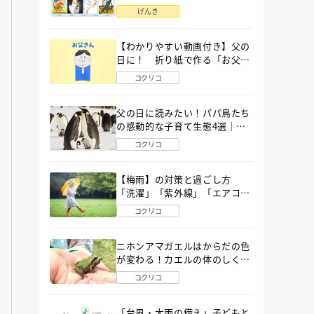
語」６選
げんき
【わかりやすい動画付き】父の
日に！ 折り紙で作る「お父さ
ん」の簡単な折り方
コクリコ
父の日に読みたい！パパ鳥たち
の感動的な子育て生態4選｜図
鑑MOVE
コクリコ
【梅雨】の対策と過ごし方
「洗濯」「紫外線」「エアコ
ン」「ゲリラ豪雨」…〔気象予
コクリコ
報士が完全ガイド〕
ニホンアマガエルはからだの色
が変わる！カエルの体のしくみ
から両生類の特ちょうまで図鑑
コクリコ
MOVEが解説！
「台風・大雨の備え」子どもと