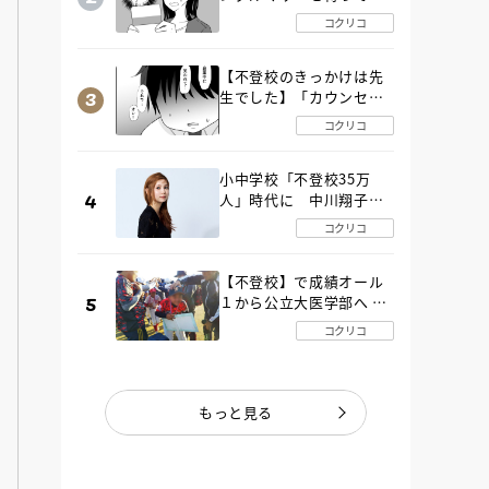
た“魔の２年間”【後編】
コクリコ
【不登校のきっかけは先
生でした】「カウンセリ
ングの時間」生徒の情報
コクリコ
をバラしたのは…《第２
話》
小中学校「不登校35万
人」時代に 中川翔子さ
んが審査委員長「不登校
コクリコ
生動画甲子園 2026」が開
催
【不登校】で成績オール
１から公立大医学部へ 中
２で起立性調節障害「治
コクリコ
るまで３年」の診断 その
とき母は
もっと見る