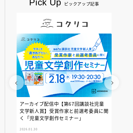
Pick Up
ピックアップ記事
アーカイブ配信中【第67回講談社児童
『神の
文学新人賞】受賞作家と前選考委員に聞
く「児童文学創作セミナー」
2026.01.30
2025.12.23