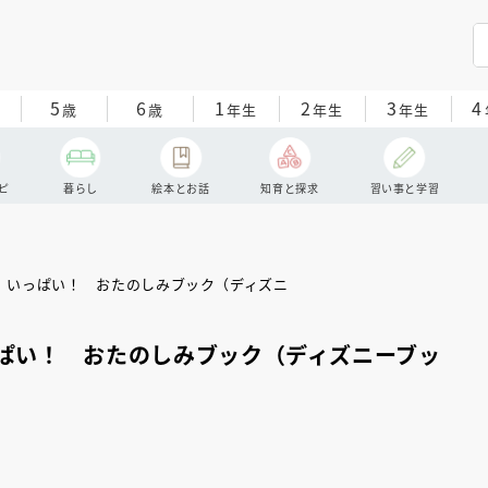
5
6
1
2
3
4
歳
歳
年生
年生
年生
ピ
暮らし
絵本とお話
知育と探求
習い事と学習
ぱい！ おたのしみブック（ディズニーブッ