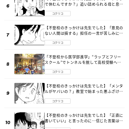
で休むんですか？」追い詰められる母と息子
《第６話》
コクリコ
【不登校のきっかけは先生でした】「意見の
ない人間は損する」担任の一言が苦しみに…
《第１話》
コクリコ
「不登校から医学部進学」“ラップとフリー
スクール”でトンネルを脱して高校受験へ
〔元野球少年の実話〕
コクリコ
【不登校のきっかけは先生でした】「メンタ
ルがヤバいの？」教室で始まった悪ふざけ
《第３話》
コクリコ
【不登校のきっかけは先生でした】「正直に
書いていい」と言ったのに…信じた言葉は噓
だった《第４話》