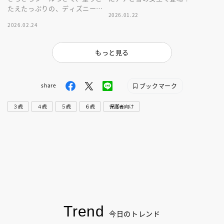
たえたっぷりの、ディズニープ
どもから大人まで楽しめる１冊
2026.01.22
リンセスぬりえ。楽しく、かわ
です。
2026.02.24
いい１冊です。
もっと見る
ブックマーク
share
３歳
４歳
５歳
６歳
保護者向け
Trend
今日のトレンド