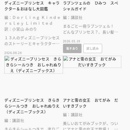
ディズニープリンセス キャラ
ラプンツェルの ひみつ スペ
クター＆おはなし大図鑑
シャルガイド
編：Ｄｏｒｌｉｎｇ Ｋｉｎｄｅ
編：講談社
ｒｓｌｅｙ Ｌｉｍｉｔｅｄ
まるごと一冊ラプンツェル！
訳：小宮山 みのり
どんなプリンセス？、長い髪の
１３人のディズニープリンセス
ひみつ、ドレスコレクションな
2026.03.19
のストーリーとキャラクターに
ど、ラプンツェルのすべてがわ
電子あり
試し読み
ついて、しっかり深掘りした図
かる！
2026.08.26
鑑。豪華な保存版！
ディズニープリンセス きらき
アナと雪の女王 おてがみ だ
らシールつき おしゃれぬりえ
いすきブック
（ディズニーブックス）
編：講談社
編：講談社
美しいおてがみブックが、つい
きらきらシールつきで、塗りご
にアナと雪の女王で登場！ 子