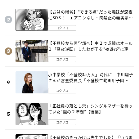
【お盆の帰省】“できる嫁“だった義妹が深夜
にSOS！ エアコンなし・肉禁止の義実家ル
ールに変化が…〈後編〉
コクリコ
【不登校から医学部へ】中２で成績はオール
１「昼夜逆転」したわが子を”夜遊び”に連れ
出した母の気づき
コクリコ
小中学校「不登校35万人」時代に 中川翔子
さんが審査委員長「不登校生動画甲子園
2026」が開催
コクリコ
「正社員の落とし穴」シングルマザーを待っ
ていた“魔の２年間”【後編】
コクリコ
【不登校のきっかけは先生でした】「いつま