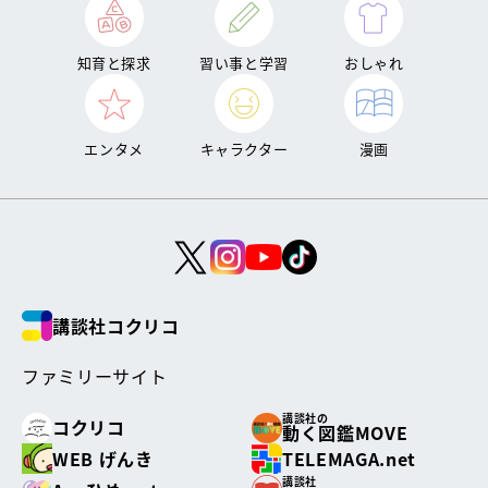
知育と探求
習い事と学習
おしゃれ
エンタメ
キャラクター
漫画
講談社コクリコ
ファミリーサイト
講談社の
コクリコ
動く図鑑MOVE
WEB げんき
TELEMAGA.net
講談社