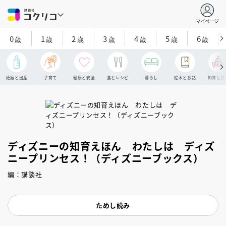
マイページ
0
1
2
3
4
5
6
歳
歳
歳
歳
歳
歳
歳
妊娠と出産
子育て
健康と安全
食とレシピ
暮らし
絵本とお話
知育と探
ディズニーの知育えほん わたしは ディズ
ニープリンセス！（ディズニーブックス）
編：講談社
ためし読み