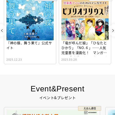
『神の蝶、舞う果て』公式サ
「竜が呼んだ娘」「ひなたと
イト
ひかり」「NO.６」……人気
児童書を漫画化！ マンガサ
イト『ビブリオシリウス』誕
2025.12.23
2025.03.28
生！
Event&Present
イベント&プレゼント
えほん通信