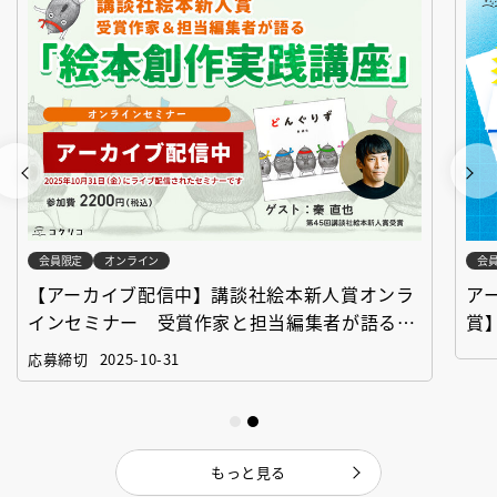
会員限定
オンライン
会
【アーカイブ配信中】講談社絵本新人賞オンラ
ア
インセミナー 受賞作家と担当編集者が語る
賞
「絵本創作実践講座」
作
応募締切
2025-10-31
もっと見る