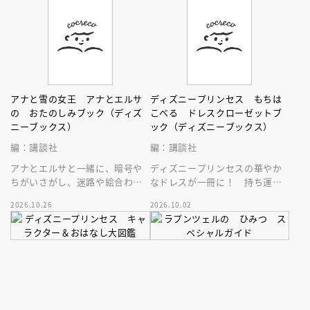
アナと雪の女王 アナとエルサ
ディズニープリンセス もちは
の おたのしみブック（ディズ
こべる ドレスクローゼットブ
ニーブックス）
ック（ディズニーブックス）
編：講談社
編：講談社
アナとエルサと一緒に、暗号や
ディズニープリンセスの華やか
ちがいさがし、迷路や絵合わせ
なドレスが一冊に！ 持ち運び
などなどを楽しもう！ おでか
できるドレスクローゼット絵
2026.10.26
2026.10.02
けにもおうち遊びにも♪
本。扉を開いて素敵なドレスの
世界へ♪