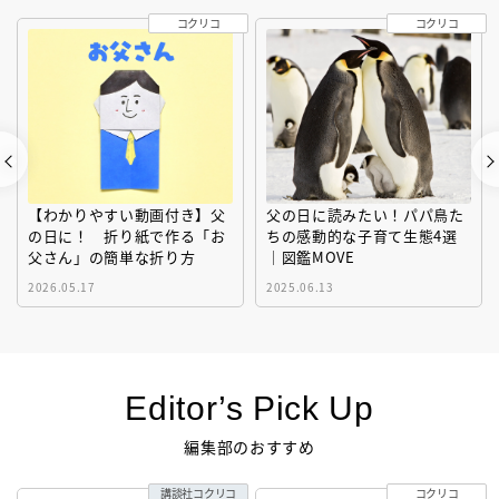
コクリコ
コクリコ
【わかりやすい動画付き】父
父の日に読みたい！パパ鳥た
の日に！ 折り紙で作る「お
ちの感動的な子育て生態4選
父さん」の簡単な折り方
｜図鑑MOVE
2026.05.17
2025.06.13
Editor’s Pick Up
編集部のおすすめ
講談社コクリコ
コクリコ